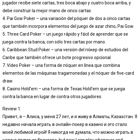
jugador recibe siete cartas, tres boca abajo y cuatro boca arriba, y
debe construir la mejor mano de cinco cartas.
4. Pai Gow Poker – una variación del póquer de dos a cinco cartas
que también incorpora elementos del juego de azar chino, Pai Gow.
5. Three Card Poker – un juego rápido y fácil de aprender que se
juega contra la banca, con sólo tres cartas por mano.
6. Caribbean Stud Poker – una versión del пóкер de estudios del
Caribe que también ofrece un bote progresivo opcional.
7. Video Poker – una forma de пóquer en línea que combina
elementos de las máquinas tragamonedas y el пóquer de five-card
draw.
8. Casino Hold’em – una forma de Texas Hold’em que se juega
contra la banca en lugar de contra otros jugadores.
Review 1:
Привет, я – Алиса, у меня 27 лет, и я живу в Алматы, Казахстан. Я
недавно начала играть в онлайн-покер в казино и это стало
моей любимой игрой! Я никогда не думала, что можно играть в