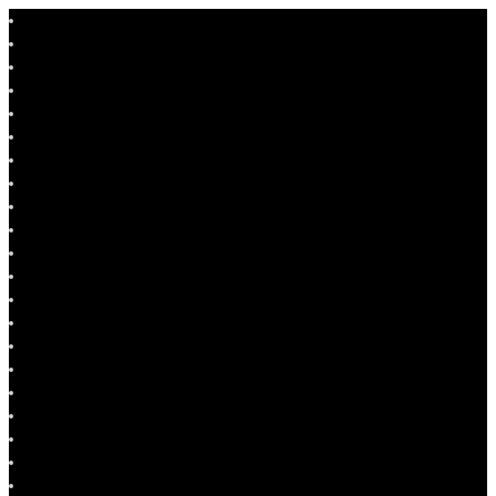
Skip
to
content