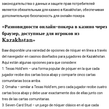
законодательства о данных и защите прав потребителей
является обязательным для казино в Kasakhstan, обеспечивая
дополнительную безопасность для онлайн-покера.
«Разновидности онлайн-покера в казино через
браузер, доступные для игроков из
Kazakhstan»
Вам disponible una variedad de opciones de пóquer en línea a través
del navegador en casinos diseñados para jugadores de Kazakhstan.
Aquí están algunas opciones para que considere:
1. Texas Hold’em – una forma popular de póquer en la que cada
jugador recibe dos cartas boca abajo y comparte cinco cartas
comunitarias boca arriba.
2. Omaha – similar a Texas Hold’em, pero cada jugador recibe cuatro
cartas boca abajo y debe usar exactamente dos de ellas junto con
tres de las cartas comunitarias.
3. Seven-Card Stud – un juego de пóquer clásico en el que cada