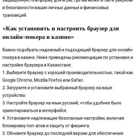
в безопасности ваших личных данных и финансовых
транзакций.
«Как установить и настроить браузер для
онлайн-покера в казино»
Важно подобрать надежный и подходящий браузер для онлайн-
покера в казино. Ниже приведены рекомендации по установке и
настройке браузера в Казахстане:
1. Выберите браузер с хорошей производительностью, такой как
Google Chrome, Mozilla Firefox или Safari.
2. Загрузите и установите выбранный браузер на ваше
устройство.
3. Настройте браузер на язык русский, чтобы удобнее было
ориентироваться в интерфейсе.
4. Установите надлежащие безопасные настройки, включая
блокировку поп-апов и защиту от фишинга.
5. Обновите браузер до последней версии для обеспечения