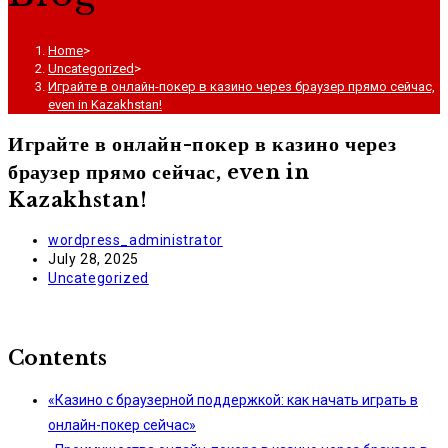
Home
>
Uncategorized
>
Играйте в онлайн-покер в казино через браузер прямо сейчас,
even in Kazakhstan!
Играйте в онлайн-покер в казино через
браузер прямо сейчас, even in
Kazakhstan!
Post
wordpress_administrator
author:
Post
July 28, 2025
published:
Post
Uncategorized
category:
Contents
«Казино с браузерной поддержкой: как начать играть в
онлайн-покер сейчас»