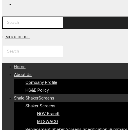
TOGGLE
Press
WEBSITE
Escape
to
SEARCH
MENU
CLOSE
close
Search
Press
the
this
Escape
search
website
to
panel.
Home
close
About Us
the
Company Profile
search
HS&E Policy
panel.
Shale ShakerScreens
Shaker Screens
NOV Brandt
MI SWACO
Replacement Shaker Screens Specification Summary