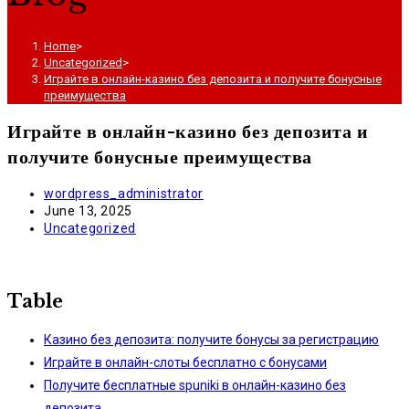
Home
>
Uncategorized
>
Играйте в онлайн-казино без депозита и получите бонусные
преимущества
Играйте в онлайн-казино без депозита и
получите бонусные преимущества
Post
wordpress_administrator
author:
Post
June 13, 2025
published:
Post
Uncategorized
category:
Table
Казино без депозита: получите бонусы за регистрацию
Играйте в онлайн-слоты бесплатно с бонусами
Получите бесплатные spuniki в онлайн-казино без
депозита