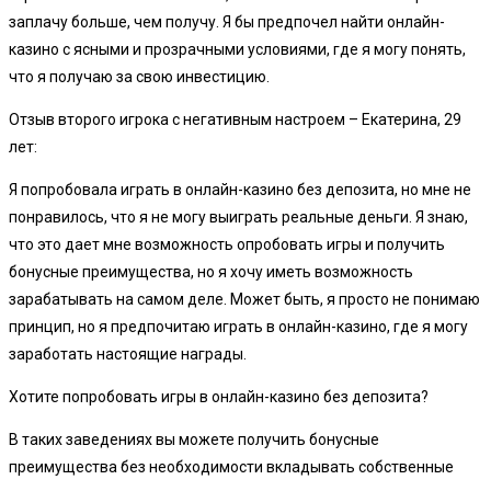
заплачу больше, чем получу. Я бы предпочел найти онлайн-
казино с ясными и прозрачными условиями, где я могу понять,
что я получаю за свою инвестицию.
Отзыв второго игрока с негативным настроем – Екатерина, 29
лет:
Я попробовала играть в онлайн-казино без депозита, но мне не
понравилось, что я не могу выиграть реальные деньги. Я знаю,
что это дает мне возможность опробовать игры и получить
бонусные преимущества, но я хочу иметь возможность
зарабатывать на самом деле. Может быть, я просто не понимаю
принцип, но я предпочитаю играть в онлайн-казино, где я могу
заработать настоящие награды.
Хотите попробовать игры в онлайн-казино без депозита?
В таких заведениях вы можете получить бонусные
преимущества без необходимости вкладывать собственные