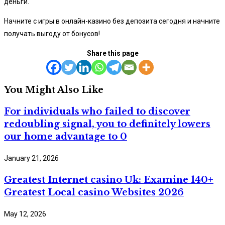
деньги.
Начните с игры в онлайн-казино без депозита сегодня и начните
получать выгоду от бонусов!
Share this page
You Might Also Like
For individuals who failed to discover
redoubling signal, you to definitely lowers
our home advantage to 0
January 21, 2026
Greatest Internet casino Uk: Examine 140+
Greatest Local casino Websites 2026
May 12, 2026