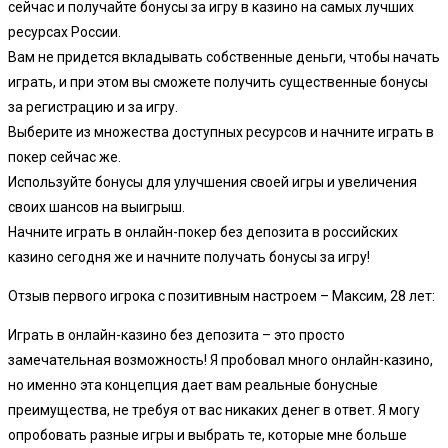
сейчас и получайте бонусы за игру в казино на самых лучших
ресурсах России.
Вам не придется вкладывать собственные деньги, чтобы начать
играть, и при этом вы сможете получить существенные бонусы
за регистрацию и за игру.
Выберите из множества доступных ресурсов и начните играть в
покер сейчас же.
Используйте бонусы для улучшения своей игры и увеличения
своих шансов на выигрыш.
Начните играть в онлайн-покер без депозита в российских
казино сегодня же и начните получать бонусы за игру!
Отзыв первого игрока с позитивным настроем – Максим, 28 лет:
Играть в онлайн-казино без депозита – это просто
замечательная возможность! Я пробовал много онлайн-казино,
но именно эта концепция дает вам реальные бонусные
преимущества, не требуя от вас никаких денег в ответ. Я могу
опробовать разные игры и выбрать те, которые мне больше