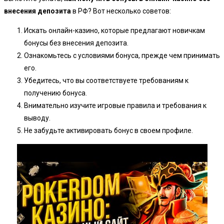
внесения депозита
в РФ? Вот несколько советов:
Искать онлайн-казино, которые предлагают новичкам
бонусы без внесения депозита.
Ознакомьтесь с условиями бонуса, прежде чем принимать
его.
Убедитесь, что вы соответствуете требованиям к
получению бонуса.
Внимательно изучите игровые правила и требования к
выводу.
Не забудьте активировать бонус в своем профиле.