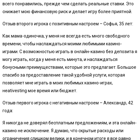
всего понравились, прежде чем сделать реальные ставки. Это
снижает мою финансовую риск и делает игру более приятной.
Отзыв второго игрока с позитивным настроем – Софья, 35 лет:
Как мама-одиночка, у меня не всегда есть много свободного
времени, чтобы наслаждаться моими любимыми казино-
играми. С возможностью играть в онлайн-казино без депозита я
могу играть, когда у меня есть минута, и наслаждаться
бонусными преимуществами, которые это предлагает. Большое
спасибо за предоставление такой удобной услуги, которая
позволяет мне играть в моих любимых казино-играх,
неativesting мое время или бюджет.
Отзыв первого игрока с негативным настроем – Александр, 42
года:
Я никогда не доверял бесплатным предложениям, и эта онлайн-
казино не исключение. Я думаю, что скрытые расходы или
ограничения слишком велики, и в конечном итоге я все равно