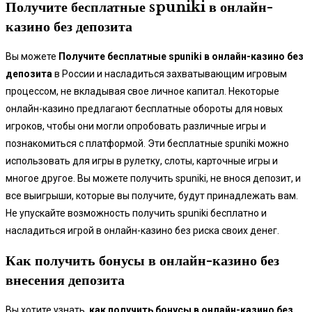
Получите бесплатные spuniki в онлайн-
казино без депозита
Вы можете
Получите бесплатные spuniki в онлайн-казино без
депозита
в России и насладиться захватывающим игровым
процессом, не вкладывая свое личное капитал. Некоторые
онлайн-казино предлагают бесплатные обороты для новых
игроков, чтобы они могли опробовать различные игры и
познакомиться с платформой. Эти бесплатные spuniki можно
использовать для игры в рулетку, слоты, карточные игры и
многое другое. Вы можете получить spuniki, не внося депозит, и
все выигрыши, которые вы получите, будут принадлежать вам.
Не упускайте возможность получить spuniki бесплатно и
насладиться игрой в онлайн-казино без риска своих денег.
Как получить бонусы в онлайн-казино без
внесения депозита
Вы хотите узнать,
как получить бонусы в онлайн-казино без