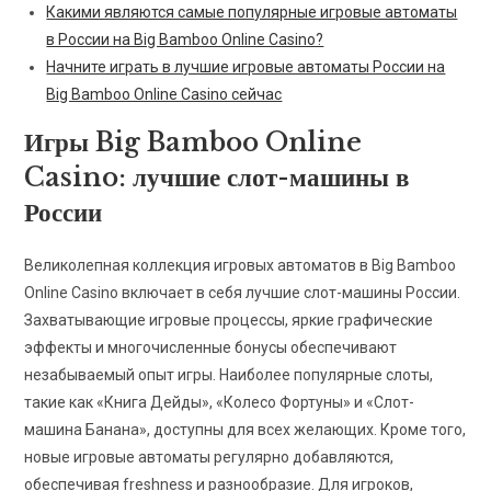
Какими являются самые популярные игровые автоматы
в России на Big Bamboo Online Casino?
Начните играть в лучшие игровые автоматы России на
Big Bamboo Online Casino сейчас
Игры Big Bamboo Online
Casino: лучшие слот-машины в
России
Великолепная коллекция игровых автоматов в Big Bamboo
Online Casino включает в себя лучшие слот-машины России.
Захватывающие игровые процессы, яркие графические
эффекты и многочисленные бонусы обеспечивают
незабываемый опыт игры. Наиболее популярные слоты,
такие как «Книга Дейды», «Колесо Фортуны» и «Слот-
машина Банана», доступны для всех желающих. Кроме того,
новые игровые автоматы регулярно добавляются,
обеспечивая freshness и разнообразие. Для игроков,