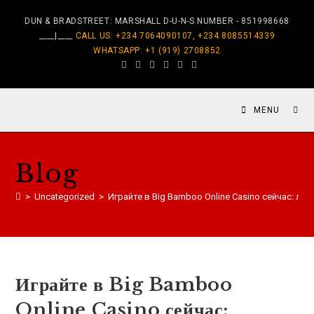
DUN & BRADSTREET: MARSHALL D-U-N-S NUMBER - 851998668
____|____
CALL US: +234 7064090107, +234 8085514339
WHATSAPP: +1 (919) 2708852
MENU
Blog
>
Uncategorized
>
Играйте в Big Bamboo Online Casino сейчас: л
Играйте в Big Bamboo
Online Casino сейчас: