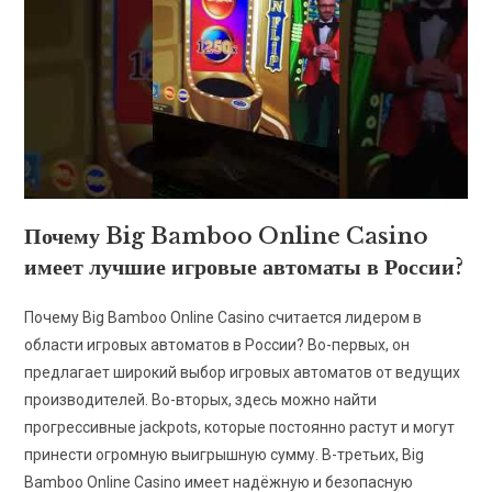
Почему Big Bamboo Online Casino
имеет лучшие игровые автоматы в России?
Почему Big Bamboo Online Casino считается лидером в
области игровых автоматов в России? Во-первых, он
предлагает широкий выбор игровых автоматов от ведущих
производителей. Во-вторых, здесь можно найти
прогрессивные jackpots, которые постоянно растут и могут
принести огромную выигрышную сумму. В-третьих, Big
Bamboo Online Casino имеет надёжную и безопасную