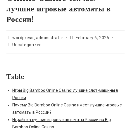
лучшие игровые автоматы в
России!
wordpress_administrator
February 6, 2025
Uncategorized
Table
Игры Big Bamboo Online Casino: лучшие слот-машины в
России
Почему Big Bamboo Online Casino имеет лучшие игровые
автоматы в России?
Играйте в лучшие игровые автоматы России на Big
Bamboo Online Casino