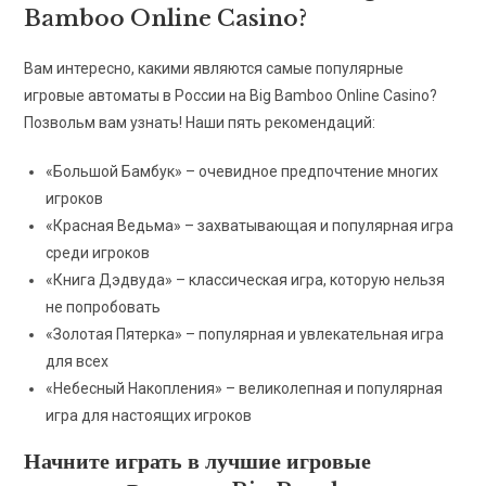
Bamboo Online Casino?
Вам интересно, какими являются самые популярные
игровые автоматы в России на Big Bamboo Online Casino?
Позвольм вам узнать! Наши пять рекомендаций:
«Большой Бамбук» – очевидное предпочтение многих
игроков
«Красная Ведьма» – захватывающая и популярная игра
среди игроков
«Книга Дэдвуда» – классическая игра, которую нельзя
не попробовать
«Золотая Пятерка» – популярная и увлекательная игра
для всех
«Небесный Накопления» – великолепная и популярная
игра для настоящих игроков
Начните играть в лучшие игровые