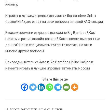
никому.
Играйте в лучших игровых автоматах Big Bamboo Online
Casino! Найдите ответ на свои вопросы в нашей FAQ-секции.
В каком времени открывается казино Big Bamboo? Как
начать играть в онлайн-казино? Как вывести выигранные
деньги? Наши специалисты готовы ответить на эти и
многие другие вопросы.
Присоединяйтесь сейчас к Big Bamboo Online Casino и
начните играть в лучшие игровые автоматы России.
Share this page
YOU MIGHT ALSO LIKE