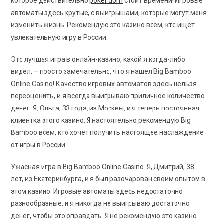
которое действительно
poker dom
стоит времени! Игровые
автоматы здесь крутые, с выигрышами, которые могут меня
изменить жизнь. Рекомендую это казино всем, кто ищет
увлекательную игру в России.
Это лучшая игра в онлайн-казино, какой я когда-либо
видел, – просто замечательно, что я нашел Big Bamboo
Online Casino! Качество игровых автоматов здесь нельзя
переоценить, и я всегда выигрываю приличное количество
денег. Я, Ольга, 33 года, из Москвы, и я теперь постоянная
клиентка этого казино. Я настоятельно рекомендую Big
Bamboo всем, кто хочет получить настоящее наслаждение
от игры в России.
Ужасная игра в Big Bamboo Online Casino. Я, Дмитрий, 38
лет, из Екатеринбурга, и я был разочарован своим опытом в
этом казино. Игровые автоматы здесь недостаточно
разнообразные, и я никогда не выигрываю достаточно
денег, чтобы это оправдать. Я не рекомендую это казино