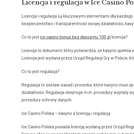
Licencja i regulacja w Ice Casino Po
Licencja i regulacja są kluczowymi elementami dla każdego 
bezpieczeństwo i transparentność swojej działalności, kasy
Co to jest
ice casino bonus bez depozytu 100 zł
licencja?
Licencja to dokument, który potwierdza, że kasyno spełnia 
Licencja jest wydana przez Urząd Regulacji Gry w Polsce, k
Co to jest regulacja?
Regulacja to zestaw zasad i procedur, które kasyno musi s
działalności. Regulacja obejmuje m.in. procedury wypłaty 
procedury ochrony danych.
Ice Casino Polska – kasyno z licencją i regulacją
Ice Casino Polska posiada licencję wydaną przez Urząd Regul