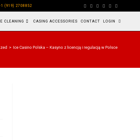
1 (919) 2708852
E CLEANING
CASING ACCESSORIES
CONTACT
LOGIN
ized
>
Ice Casino Polska – Kasyno z licencją i regulacją w Polsce