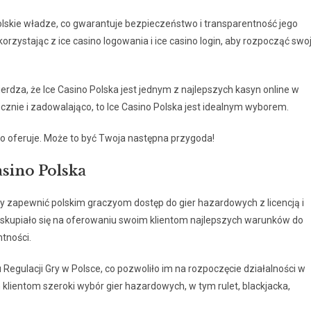
polskie władze, co gwarantuje bezpieczeństwo i transparentność jego
korzystając z ice casino logowania i ice casino login, aby rozpocząć swo
erdza, że Ice Casino Polska jest jednym z najlepszych kasyn online w
cznie i zadowalająco, to Ice Casino Polska jest idealnym wyborem.
co oferuje. Może to być Twoja następna przygoda!
asino Polska
by zapewnić polskim graczyom dostęp do gier hazardowych z licencją i
a skupiało się na oferowaniu swoim klientom najlepszych warunków do
tności.
 Regulacji Gry w Polsce, co pozwoliło im na rozpoczęcie działalności w
lientom szeroki wybór gier hazardowych, w tym rulet, blackjacka,