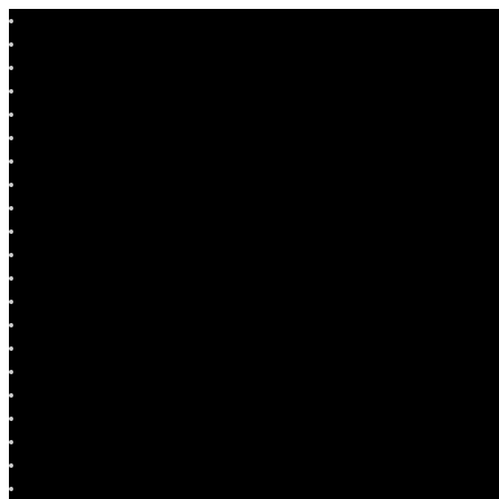
Skip
to
content