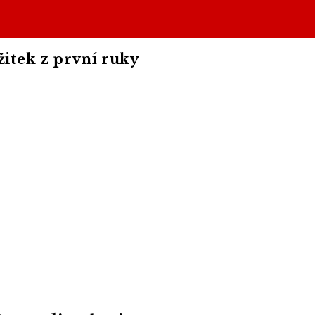
itek z první ruky