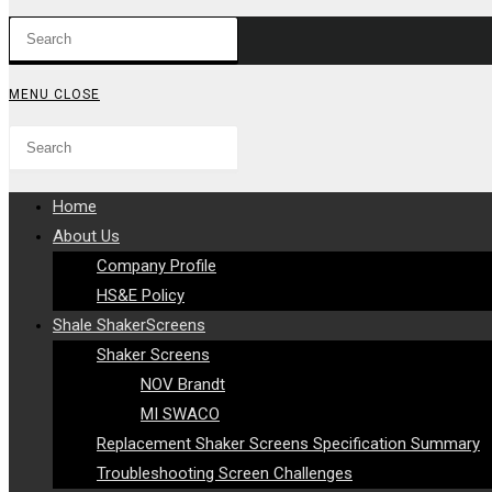
Press
WEBSITE
Escape
to
SEARCH
MENU
CLOSE
close
Search
Press
the
this
Escape
search
website
to
panel.
Home
close
About Us
the
Company Profile
search
HS&E Policy
panel.
Shale ShakerScreens
Shaker Screens
NOV Brandt
MI SWACO
Replacement Shaker Screens Specification Summary
Troubleshooting Screen Challenges