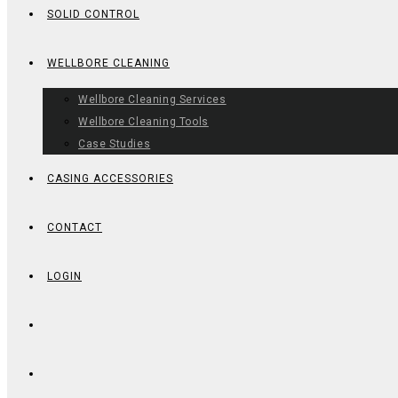
SOLID CONTROL
WELLBORE CLEANING
Wellbore Cleaning Services
Wellbore Cleaning Tools
Case Studies
CASING ACCESSORIES
CONTACT
LOGIN
TOGGLE