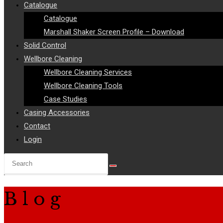
Catalogue
Catalogue
Marshall Shaker Screen Profile – Download
Solid Control
Wellbore Cleaning
Wellbore Cleaning Services
Wellbore Cleaning Tools
Case Studies
Casing Accessories
Contact
Login
Search
this
website
Blog