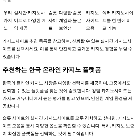
우리
실시간 카지노사
슬롯
다양한 슬롯
카지노
여러 카지노사이
카지
이트로 다양한 게
사이
게임과 높은
사이트
트를 한 번에 비
노
임 제공
트
보안성
모음
교 가능
카지노사이트 추천 목록을 참고하여, 신뢰할 수 있는 실시간 카지노사
이트를 선택하세요. 이를 통해 안전하고 즐거운 카지노 경험을 누릴 수
있습니다.
추천하는 한국 온라인 카지노 플랫폼
한국의 온라인 카지노 시장은 다양한 선택지를 제공하며, 그중에서도
신뢰할 수 있는 플랫폼을 찾는 것이 중요합니다. 킹덤 카지노사이트는
카지노 커뮤니티에서 높은 평가를 받고 있으며, 안전한 게임 환경을 제
공합니다.
슬롯 사이트와 실시간 카지노사이트를 모두 경험하고 싶다면, 카지노사
이트 모음을 통해 다양한 옵션을 확인할 수 있습니다. 특히, 카지노 보증
이 확실한 플랫폼을 선택하는 것이 필수적입니다.