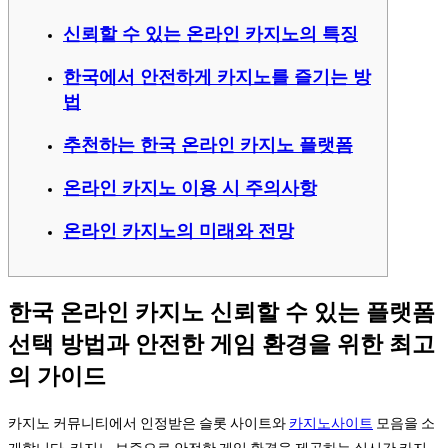
신뢰할 수 있는 온라인 카지노의 특징
한국에서 안전하게 카지노를 즐기는 방
법
추천하는 한국 온라인 카지노 플랫폼
온라인 카지노 이용 시 주의사항
온라인 카지노의 미래와 전망
한국 온라인 카지노 신뢰할 수 있는 플랫폼
선택 방법과 안전한 게임 환경을 위한 최고
의 가이드
카지노 커뮤니티에서 인정받은 슬롯 사이트와
카지노사이트
모음을 소