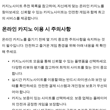
카지노사이트 추천 목록을 참고하여, 자신에게 맞는 온라인 카지노를
찾아보세요. 신뢰할 수 있는 카지노사이트는 안전한 게임과 함께 최고
의 서비스를 제공합니다.
온라인 카지노 이용 시 주의사항
온라인 카지노를 즐기기 전에 몇 가지 중요한 주의사항을 숙지하는 것
이 필수입니다. 안전하고 즐거운 게임 환경을 위해 아래 내용을 꼭 확인
해 주세요.
카지노사이트 모음을 통해 신뢰할 수 있는 플랫폼을 선택하세요.
다양한 리뷰와 평가를 참고하여 최적의 사이트를 찾는 것이 중요
합니다.
실시간 카지노사이트를 이용할 때는 반드시 라이센스와 보안 상
태를 확인하세요. 안전한 결제 시스템과 개인정보 보호가 우선되
어야 합니다.
카지노 보증이 있는 사이트를 선택하세요. 보증 업체는 플레이어
의 안전과 공정한 게임을 보장합니다.