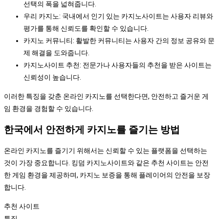
선택의 폭을 넓혀줍니다.
우리 카지노: 국내에서 인기 있는 카지노사이트는 사용자 리뷰와
평가를 통해 신뢰도를 확인할 수 있습니다.
카지노 커뮤니티: 활발한 커뮤니티는 사용자 간의 정보 공유와 문
제 해결을 도와줍니다.
카지노사이트 추천: 전문가나 사용자들의 추천을 받은 사이트는
신뢰성이 높습니다.
이러한 특징을 갖춘 온라인 카지노를 선택한다면, 안전하고 즐거운 게
임 환경을 경험할 수 있습니다.
한국에서 안전하게 카지노를 즐기는 방법
온라인 카지노를 즐기기 위해서는 신뢰할 수 있는 플랫폼을 선택하는
것이 가장 중요합니다. 킹덤 카지노사이트와 같은 추천 사이트는 안전
한 게임 환경을 제공하며, 카지노 보증을 통해 플레이어의 안전을 보장
합니다.
추천 사이트
특징