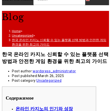
Blog
Home
>
Uncategorized
>
한국 온라인 카지노 신뢰할 수 있는 플랫폼 선택 방법과 안전한 게임
환경을 위한 최고의 가이드
한국 온라인 카지노 신뢰할 수 있는 플랫폼 선택
방법과 안전한 게임 환경을 위한 최고의 가이드
Post author:
wordpress_administrator
Post published:
March 26, 2025
Post category:
Uncategorized
Содержимое
온라인 카지노의 인기와 성장