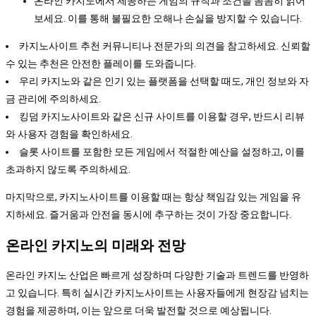
온라인 카지노에서 제공하는 게임의 규칙과 조건을 꼼꼼히 읽어
보세요. 이를 통해 불필요한 오해나 손실을 방지할 수 있습니다.
카지노사이트 추천 커뮤니티나 전문가의 의견을 참고하세요. 신뢰할
수 있는 추천은 안전한 플레이를 도와줍니다.
우리 카지노와 같은 인기 있는 플랫폼을 선택할 때도, 개인 정보와 자
금 관리에 주의하세요.
킹덤 카지노사이트와 같은 신규 사이트를 이용할 경우, 반드시 리뷰
와 사용자 경험을 확인하세요.
슬롯 사이트를 포함한 모든 게임에서 적절한 예산을 설정하고, 이를
초과하지 않도록 주의하세요.
마지막으로, 카지노사이트를 이용할 때는 항상 책임감 있는 게임을 유
지하세요. 즐거움과 안전을 동시에 추구하는 것이 가장 중요합니다.
온라인 카지노의 미래와 전망
온라인 카지노 산업은 빠르게 성장하며 다양한 기술과 트렌드를 반영하
고 있습니다. 특히 실시간 카지노사이트는 사용자들에게 현장감 넘치는
경험을 제공하며, 이는 앞으로 더욱 발전할 것으로 예상됩니다.