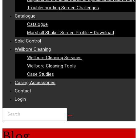
Troubleshooting Screen Challenges
Catalogue
Catalogue
Marshall Shaker Screen Profile – Download
Solid Control
Wellbore Cleaning
Wellbore Cleaning Services
Wellbore Cleaning Tools
Case Studies
Casing Accessories
Contact
Login
Search
this
website
Blog