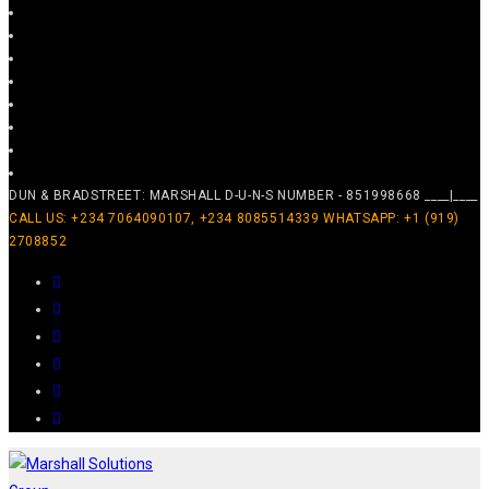
DUN & BRADSTREET: MARSHALL D-U-N-S NUMBER - 851998668 ____|____
CALL US: +234 7064090107, +234 8085514339 WHATSAPP: +1 (919)
2708852