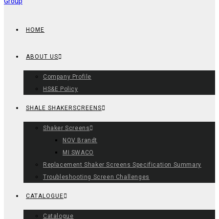
HOME
ABOUT US
Company Profile
HS&E Policy
SHALE SHAKERSCREENS
Shaker Screens
NOV Brandt
MI SWACO
Replacement Shaker Screens Specification Summary
Troubleshooting Screen Challenges
CATALOGUE
Catalogue