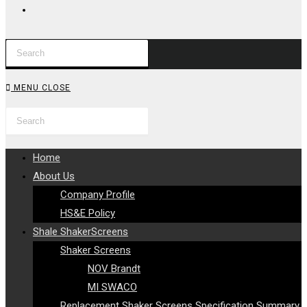
TOGGLE
Press
WEBSITE
Escape
to
SEARCH
MENU
CLOSE
close
Search
Press
the
this
Escape
search
website
to
panel.
Home
close
About Us
the
Company Profile
search
HS&E Policy
panel.
Shale ShakerScreens
Shaker Screens
NOV Brandt
MI SWACO
Replacement Shaker Screens Specification Summary