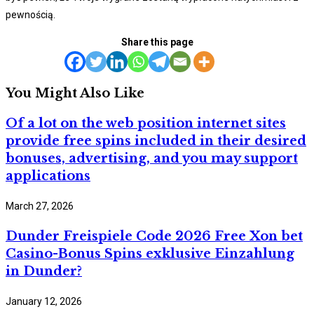
pewnością.
Share this page
You Might Also Like
Of a lot on the web position internet sites
provide free spins included in their desired
bonuses, advertising, and you may support
applications
March 27, 2026
Dunder Freispiele Code 2026 Free Xon bet
Casino-Bonus Spins exklusive Einzahlung
in Dunder?
January 12, 2026