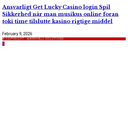
Ansvarligt Get Lucky Casino login Spil
Sikkerhed når man musikus online foran
toki time tilslutte kasino rigtige middel
February 9, 2026
© COPYRIGHT - MARSHALL SOLUTIONS