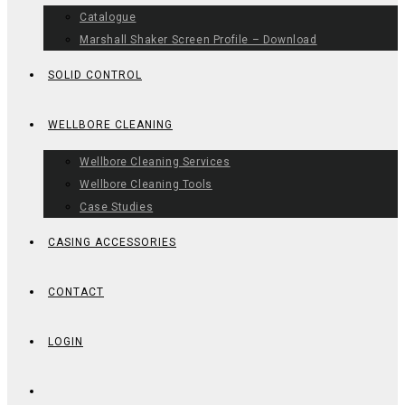
Catalogue
Marshall Shaker Screen Profile – Download
SOLID CONTROL
WELLBORE CLEANING
Wellbore Cleaning Services
Wellbore Cleaning Tools
Case Studies
CASING ACCESSORIES
CONTACT
LOGIN