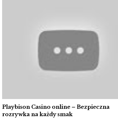
Playbison Casino online – Bezpieczna
rozrywka na każdy smak