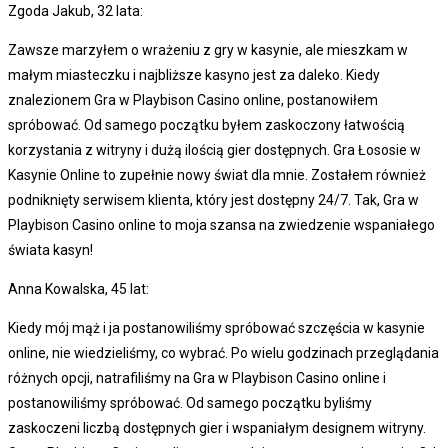
Zgoda Jakub, 32 lata:
Zawsze marzyłem o wrażeniu z gry w kasynie, ale mieszkam w
małym miasteczku i najbliższe kasyno jest za daleko. Kiedy
znalezionem Gra w Playbison Casino online, postanowiłem
spróbować. Od samego początku byłem zaskoczony łatwością
korzystania z witryny i dużą ilością gier dostępnych. Gra Łososie w
Kasynie Online to zupełnie nowy świat dla mnie. Zostałem również
podniknięty serwisem klienta, który jest dostępny 24/7. Tak, Gra w
Playbison Casino online to moja szansa na zwiedzenie wspaniałego
świata kasyn!
Anna Kowalska, 45 lat:
Kiedy mój mąż i ja postanowiliśmy spróbować szczęścia w kasynie
online, nie wiedzieliśmy, co wybrać. Po wielu godzinach przeglądania
różnych opcji, natrafiliśmy na Gra w Playbison Casino online i
postanowiliśmy spróbować. Od samego początku byliśmy
zaskoczeni liczbą dostępnych gier i wspaniałym designem witryny.