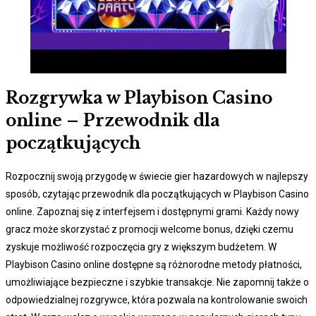
Rozgrywka w Playbison Casino
online – Przewodnik dla
początkujących
Rozpocznij swoją przygodę w świecie gier hazardowych w najlepszy
sposób, czytając przewodnik dla początkujących w Playbison Casino
online. Zapoznaj się z interfejsem i dostępnymi grami. Każdy nowy
gracz może skorzystać z promocji welcome bonus, dzięki czemu
zyskuje możliwość rozpoczęcia gry z większym budżetem. W
Playbison Casino online dostępne są różnorodne metody płatności,
umożliwiające bezpieczne i szybkie transakcje. Nie zapomnij także o
odpowiedzialnej rozgrywce, która pozwala na kontrolowanie swoich