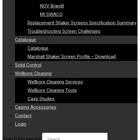
NOV Brandt
MI SWACO
Replacement Shaker Screens Specification Summary
Troubleshooting Screen Challenges
Catalogue
Catalogue
Marshall Shaker Screen Profile – Download
Solid Control
Wellbore Cleaning
Wellbore Cleaning Services
Wellbore Cleaning Tools
Case Studies
Casing Accessories
Contact
Login
Search this website