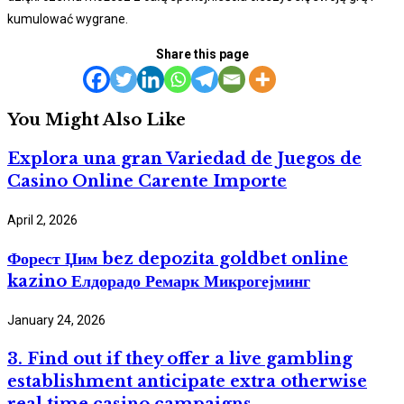
kumulować wygrane.
Share this page
You Might Also Like
Explora una gran Variedad de Juegos de
Casino Online Carente Importe
April 2, 2026
Форест Џим bez depozita goldbet online
kazino Елдорадо Ремарк Микрогејминг
January 24, 2026
3. Find out if they offer a live gambling
establishment anticipate extra otherwise