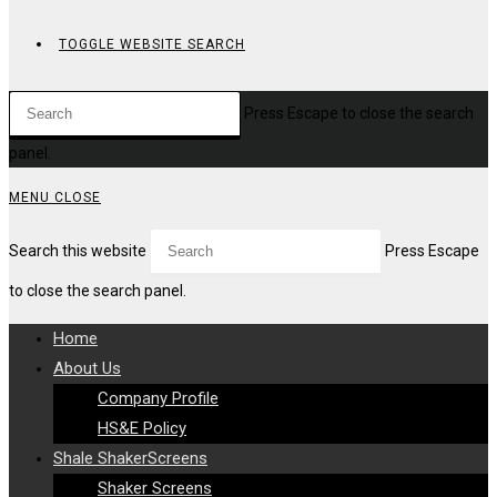
TOGGLE WEBSITE SEARCH
Press Escape to close the search
panel.
MENU
CLOSE
Search this website
Press Escape
to close the search panel.
Home
About Us
Company Profile
HS&E Policy
Shale ShakerScreens
Shaker Screens