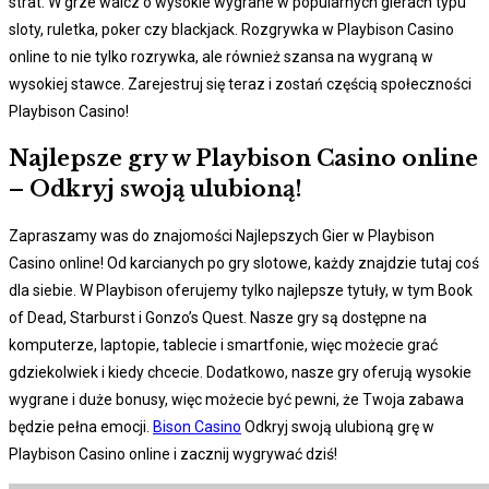
strat. W grze walcz o wysokie wygrane w popularnych gierach typu
sloty, ruletka, poker czy blackjack. Rozgrywka w Playbison Casino
online to nie tylko rozrywka, ale również szansa na wygraną w
wysokiej stawce. Zarejestruj się teraz i zostań częścią społeczności
Playbison Casino!
Najlepsze gry w Playbison Casino online
– Odkryj swoją ulubioną!
Zapraszamy was do znajomości Najlepszych Gier w Playbison
Casino online! Od karcianych po gry slotowe, każdy znajdzie tutaj coś
dla siebie. W Playbison oferujemy tylko najlepsze tytuły, w tym Book
of Dead, Starburst i Gonzo’s Quest. Nasze gry są dostępne na
komputerze, laptopie, tablecie i smartfonie, więc możecie grać
gdziekolwiek i kiedy chcecie. Dodatkowo, nasze gry oferują wysokie
wygrane i duże bonusy, więc możecie być pewni, że Twoja zabawa
będzie pełna emocji.
Bison Casino
Odkryj swoją ulubioną grę w
Playbison Casino online i zacznij wygrywać dziś!