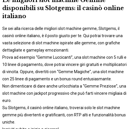
Le migliori slot machine Gemme
disponibili su Slotgems: il casinò online
italiano
Se sei alla ricerca delle migliori slot machine gemme, Slotgems, il
casinò online italiano, è il posto giusto per te. Qui potrai trovare una
vasta selezione di slot machine ispirate alle gemme, con grafiche
dettagliate e gameplay emozionanti.
Prova ad esempio “Gemme Luccicanti”, una slot machine con 5 rulli e
10 linee di pagamento, dove potrai vincere giri gratuiti e moltiplicatori
di vincita. Oppure, divertiti con “Gemme Magiche”, una slot machine
con 25 linee di pagamento e un bonus round entusiasmante.
Non dimenticare di dare anche un’occhiata a “Gemme Preziose”, una
slot machine con jackpot progressivo che può farti vincere migliaia di
euro.
Su Slotgems, il casinò online italiano, troverai solo le slot machine
gemme più divertenti e gratificanti, con RTP alti e funzionalità bonus
uniche.