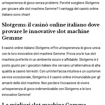
un’esperienza di gioco senza problemi. Perché scegliere Slotgems
per giocare alle slot machine Gemme? I vantaggi del casinò online
italiano sono chiari!
Slotgems: il casinò online italiano dove
provare le innovative slot machine
Gemme
Il casinò online italiano Slotgems offre un’esperienza di gioco unica
con le loro innovative slot machine Gemme. Prova ora le tue slot
machine preferite in un ambiente sicuro e affidabile. Slotgems è il
posto giusto per i giocatori italiani che cercano un’alternativa di alta
qualità ai casinò terrestri. Con un’interfaccia intuitiva e un customer
service eccezionale, Slotgems è il casinò online irrinunciabile per gli
amanti delle slot machine. Non perdere l’occasione di vivere
un’esperienza di gioco indimenticabile con Slotgems e le loro
innovative Gemme!