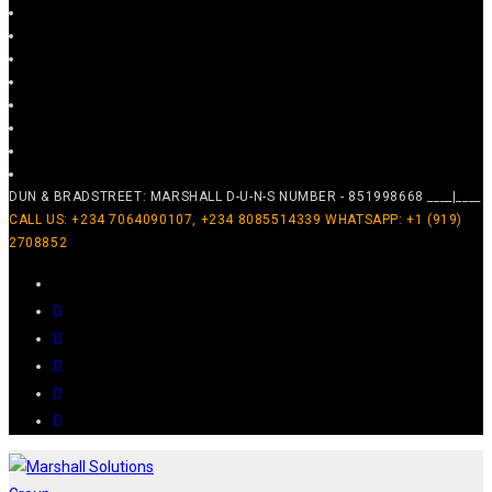
DUN & BRADSTREET: MARSHALL D-U-N-S NUMBER - 851998668 ____|____
CALL US: +234 7064090107, +234 8085514339 WHATSAPP: +1 (919)
2708852