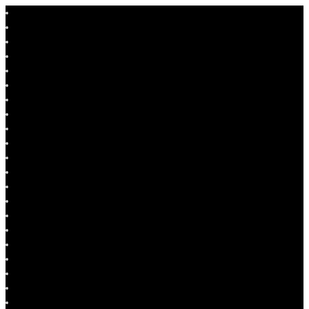
Skip
to
content