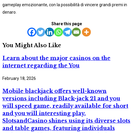
gameplay emozionante, con la possibilità di vincere grandi premi in
denaro.
Share this page
You Might Also Like
Learn about the major casinos on the
internet regarding the You
February 18, 2026
Mobile blackjack offers well-known
versions including Black-jack 21 and you
will speed game, readily available for short
and you will interesting play.
SlotsandCasino shines using its diverse slots
and table games, featuring individuals