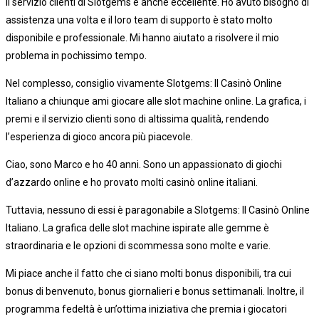
Il servizio clienti di Slotgems è anche eccellente. Ho avuto bisogno di
assistenza una volta e il loro team di supporto è stato molto
disponibile e professionale. Mi hanno aiutato a risolvere il mio
problema in pochissimo tempo.
Nel complesso, consiglio vivamente Slotgems: Il Casinò Online
Italiano a chiunque ami giocare alle slot machine online. La grafica, i
premi e il servizio clienti sono di altissima qualità, rendendo
l’esperienza di gioco ancora più piacevole.
Ciao, sono Marco e ho 40 anni. Sono un appassionato di giochi
d’azzardo online e ho provato molti casinò online italiani.
Tuttavia, nessuno di essi è paragonabile a Slotgems: Il Casinò Online
Italiano. La grafica delle slot machine ispirate alle gemme è
straordinaria e le opzioni di scommessa sono molte e varie.
Mi piace anche il fatto che ci siano molti bonus disponibili, tra cui
bonus di benvenuto, bonus giornalieri e bonus settimanali. Inoltre, il
programma fedeltà è un’ottima iniziativa che premia i giocatori