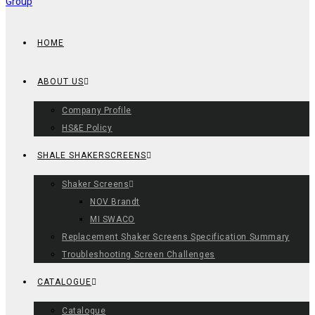
HOME
ABOUT US
Company Profile
HS&E Policy
SHALE SHAKERSCREENS
Shaker Screens
NOV Brandt
MI SWACO
Replacement Shaker Screens Specification Summary
Troubleshooting Screen Challenges
CATALOGUE
Catalogue