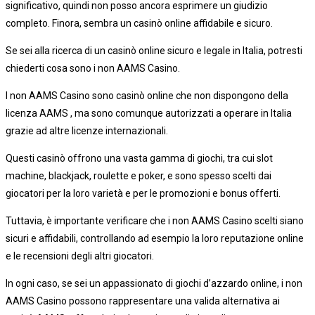
significativo, quindi non posso ancora esprimere un giudizio
completo. Finora, sembra un casinò online affidabile e sicuro.
Se sei alla ricerca di un casinò online sicuro e legale in Italia, potresti
chiederti cosa sono i non AAMS Casino.
I non AAMS Casino sono casinò online che non dispongono della
licenza AAMS , ma sono comunque autorizzati a operare in Italia
grazie ad altre licenze internazionali.
Questi casinò offrono una vasta gamma di giochi, tra cui slot
machine, blackjack, roulette e poker, e sono spesso scelti dai
giocatori per la loro varietà e per le promozioni e bonus offerti.
Tuttavia, è importante verificare che i non AAMS Casino scelti siano
sicuri e affidabili, controllando ad esempio la loro reputazione online
e le recensioni degli altri giocatori.
In ogni caso, se sei un appassionato di giochi d’azzardo online, i non
AAMS Casino possono rappresentare una valida alternativa ai