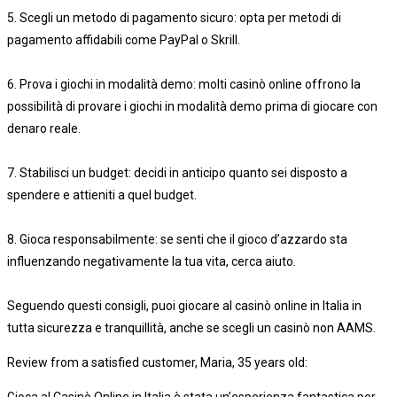
5. Scegli un metodo di pagamento sicuro: opta per metodi di
pagamento affidabili come PayPal o Skrill.
6. Prova i giochi in modalità demo: molti casinò online offrono la
possibilità di provare i giochi in modalità demo prima di giocare con
denaro reale.
7. Stabilisci un budget: decidi in anticipo quanto sei disposto a
spendere e attieniti a quel budget.
8. Gioca responsabilmente: se senti che il gioco d’azzardo sta
influenzando negativamente la tua vita, cerca aiuto.
Seguendo questi consigli, puoi giocare al casinò online in Italia in
tutta sicurezza e tranquillità, anche se scegli un casinò non AAMS.
Review from a satisfied customer, Maria, 35 years old: