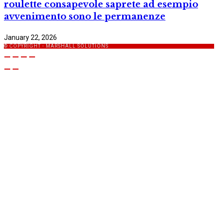
roulette consapevole saprete ad esempio
avvenimento sono le permanenze
January 22, 2026
© COPYRIGHT - MARSHALL SOLUTIONS