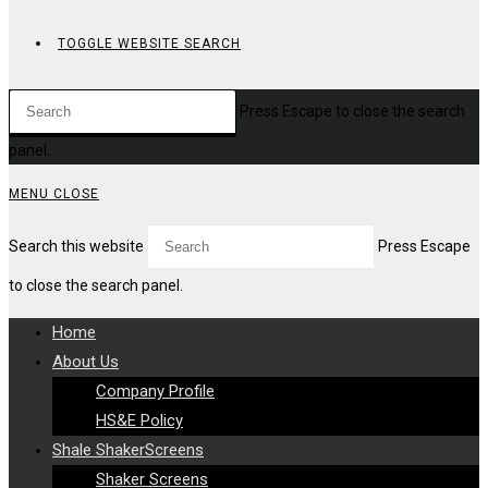
TOGGLE WEBSITE SEARCH
Press Escape to close the search
panel.
MENU
CLOSE
Search this website
Press Escape
to close the search panel.
Home
About Us
Company Profile
HS&E Policy
Shale ShakerScreens
Shaker Screens