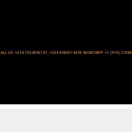
CALL US: +234 7064090107, +234 8085514339 WHATSAPP: +1 (919) 2708