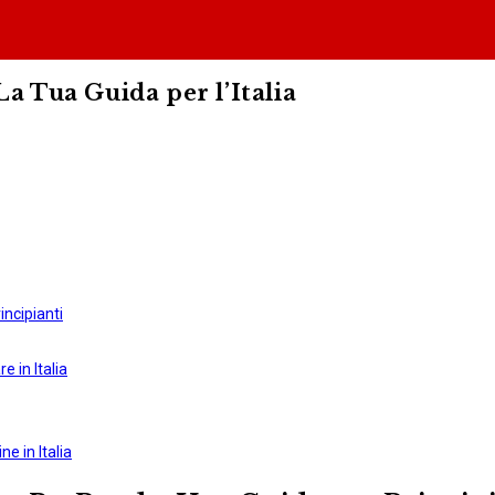
a Tua Guida per l’Italia
incipianti
 in Italia
e in Italia