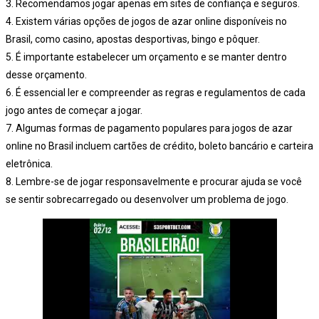
3. Recomendamos jogar apenas em sites de confiança e seguros.
4. Existem várias opções de jogos de azar online disponíveis no
Brasil, como casino, apostas desportivas, bingo e pôquer.
5. É importante estabelecer um orçamento e se manter dentro
desse orçamento.
6. É essencial ler e compreender as regras e regulamentos de cada
jogo antes de começar a jogar.
7. Algumas formas de pagamento populares para jogos de azar
online no Brasil incluem cartões de crédito, boleto bancário e carteira
eletrônica.
8. Lembre-se de jogar responsavelmente e procurar ajuda se você
se sentir sobrecarregado ou desenvolver um problema de jogo.