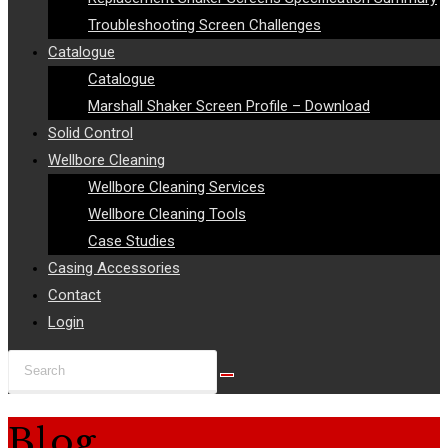
Troubleshooting Screen Challenges
Catalogue
Catalogue
Marshall Shaker Screen Profile – Download
Solid Control
Wellbore Cleaning
Wellbore Cleaning Services
Wellbore Cleaning Tools
Case Studies
Casing Accessories
Contact
Login
Search
this
website
Blog