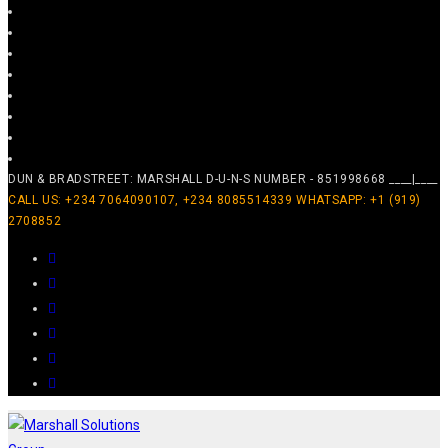
DUN & BRADSTREET: MARSHALL D-U-N-S NUMBER - 851998668 ____|____
CALL US: +234 7064090107, +234 8085514339 WHATSAPP: +1 (919)
2708852