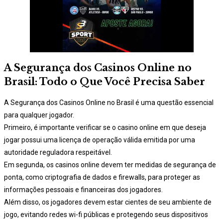
A Segurança dos Casinos Online no
Brasil: Todo o Que Você Precisa Saber
A Segurança dos Casinos Online no Brasil é uma questão essencial
para qualquer jogador.
Primeiro, é importante verificar se o casino online em que deseja
jogar possui uma licença de operação válida emitida por uma
autoridade reguladora respeitável.
Em segunda, os casinos online devem ter medidas de segurança de
ponta, como criptografia de dados e firewalls, para proteger as
informações pessoais e financeiras dos jogadores.
Além disso, os jogadores devem estar cientes de seu ambiente de
jogo, evitando redes wi-fi públicas e protegendo seus dispositivos