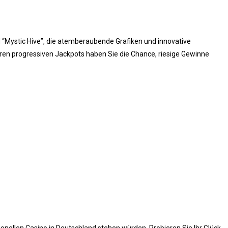
 “Mystic Hive”, die atemberaubende Grafiken und innovative
nseren progressiven Jackpots haben Sie die Chance, riesige Gewinne
onellen Casino in Deutschland stehen würden. Probieren Sie Ihr Glück