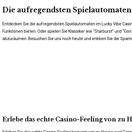
Die aufregendsten Spielautomaten
Entdecken Sie die aufregendsten Spielautomaten im Lucky Vibe Casino
Funktionen bieten. Oder spielen Sie Klassiker wie “Starburst” und “Gon
abzuräumen. Besuchen Sie uns noch heute und erleben Sie die Spann
Erlebe das echte Casino-Feeling von zu H
Erleben Sie das echte Casino-Feeling bequem von zu Hause aus! Genieß