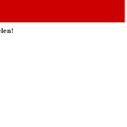
elen!