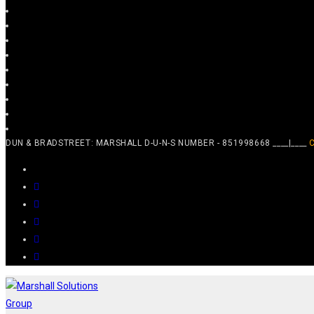
DUN & BRADSTREET: MARSHALL D-U-N-S NUMBER - 851998668 ____|____