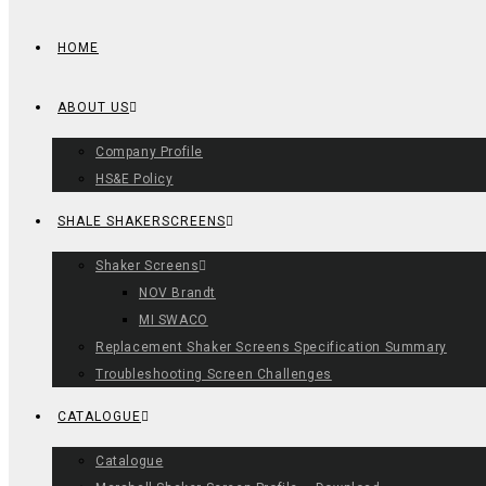
HOME
ABOUT US
Company Profile
HS&E Policy
SHALE SHAKERSCREENS
Shaker Screens
NOV Brandt
MI SWACO
Replacement Shaker Screens Specification Summary
Troubleshooting Screen Challenges
CATALOGUE
Catalogue