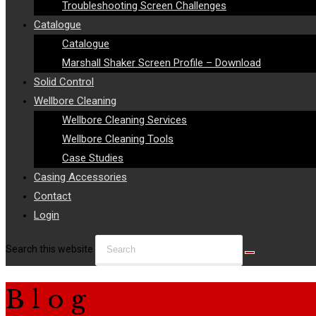
Troubleshooting Screen Challenges
Catalogue
Catalogue
Marshall Shaker Screen Profile – Download
Solid Control
Wellbore Cleaning
Wellbore Cleaning Services
Wellbore Cleaning Tools
Case Studies
Casing Accessories
Contact
Login
Search this website
Blog