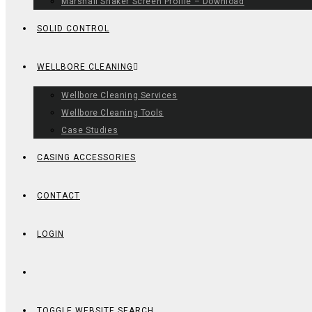
Marshall Shaker Screen Profile – Download
SOLID CONTROL
WELLBORE CLEANING
Wellbore Cleaning Services
Wellbore Cleaning Tools
Case Studies
CASING ACCESSORIES
CONTACT
LOGIN
TOGGLE WEBSITE SEARCH