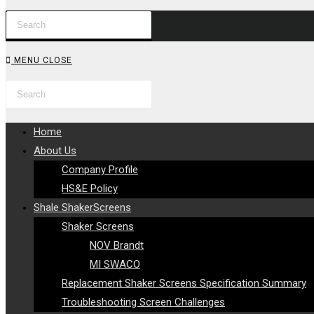
Press
WEBSITE
Escape
to
SEARCH
MENU
CLOSE
close
Search
Press
the
this
Escape
search
website
to
panel.
Home
close
About Us
the
Company Profile
search
HS&E Policy
panel.
Shale ShakerScreens
Shaker Screens
NOV Brandt
MI SWACO
Replacement Shaker Screens Specification Summary
Troubleshooting Screen Challenges