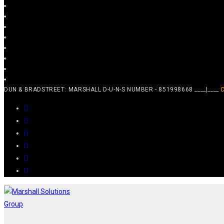
DUN & BRADSTREET: MARSHALL D-U-N-S NUMBER - 851998668 ____|____