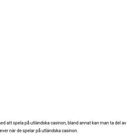
ed att spela på utländska casinon, bland annat kan man ta del av
ever när de spelar på utländska casinon.