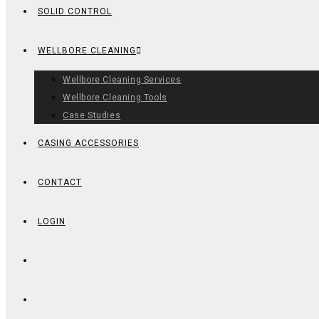
SOLID CONTROL
WELLBORE CLEANING
Wellbore Cleaning Services
Wellbore Cleaning Tools
Case Studies
CASING ACCESSORIES
CONTACT
LOGIN
TOGGLE