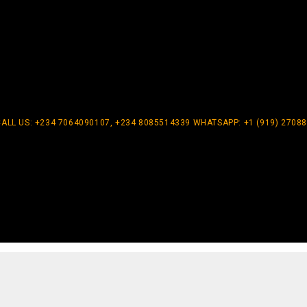
CALL US: +234 7064090107, +234 8085514339 WHATSAPP: +1 (919) 2708