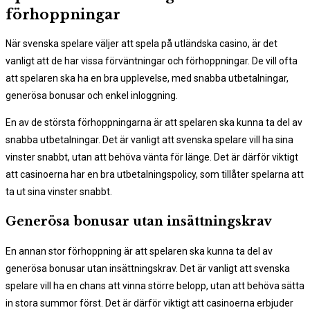
förhoppningar
När svenska spelare väljer att spela på utländska casino, är det
vanligt att de har vissa förväntningar och förhoppningar. De vill ofta
att spelaren ska ha en bra upplevelse, med snabba utbetalningar,
generösa bonusar och enkel inloggning.
En av de största förhoppningarna är att spelaren ska kunna ta del av
snabba utbetalningar. Det är vanligt att svenska spelare vill ha sina
vinster snabbt, utan att behöva vänta för länge. Det är därför viktigt
att casinoerna har en bra utbetalningspolicy, som tillåter spelarna att
ta ut sina vinster snabbt.
Generösa bonusar utan insättningskrav
En annan stor förhoppning är att spelaren ska kunna ta del av
generösa bonusar utan insättningskrav. Det är vanligt att svenska
spelare vill ha en chans att vinna större belopp, utan att behöva sätta
in stora summor först. Det är därför viktigt att casinoerna erbjuder