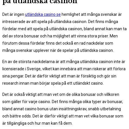
på utländska casinon
Det är ingen
utländska casino se
hemlighet att många svenskar är
intresserade av att spela på utländska casinon. Det finns många
fördelar med att spela på utländska casinon, bland annat kan man ta
del av stora bonusar och ha möjlighet att vinna stora priser. Men
förutom dessa fördelar finns det också en rad nackdelar som
många svenskar upplever när de spelar på utländska casinon.
En av de största nackdelarna är att många utländska casinon inte är
licensierade i Sverige, vilket kan innebära att man riskerar att förlora
sina pengar. Det är därför viktigt att man är försiktig och gör sin
research innan man börjar spela på ett utländskt casino.
Det är också viktigt att man vet om de olika bonusar och villkoren
som gäller för varje casino. Det finns många olika typer av bonusar,
bland annat casino bonus utan insättningskrav, snabb utbetalning
och bättre odds. Det är därför viktigt att man vet vilka bonusar som
är tillgängliga och hur man kan få dem.