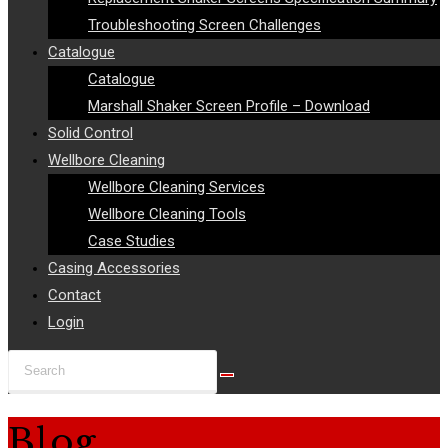
Troubleshooting Screen Challenges
Catalogue
Catalogue
Marshall Shaker Screen Profile – Download
Solid Control
Wellbore Cleaning
Wellbore Cleaning Services
Wellbore Cleaning Tools
Case Studies
Casing Accessories
Contact
Login
Search
this
website
Blog