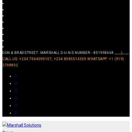
DUN & BRADSTREET: MARSHALL D-U-N-S NUMBER - 851998668 ____|____
CALL US: +234 7064090107, +234 8085514339 WHATSAPP: +1 (919)
2708852