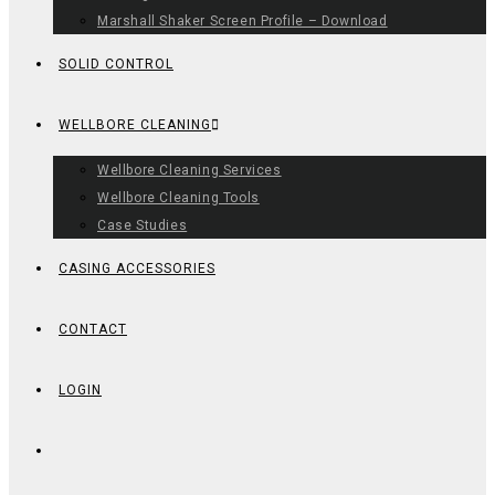
Marshall Shaker Screen Profile – Download
SOLID CONTROL
WELLBORE CLEANING
Wellbore Cleaning Services
Wellbore Cleaning Tools
Case Studies
CASING ACCESSORIES
CONTACT
LOGIN