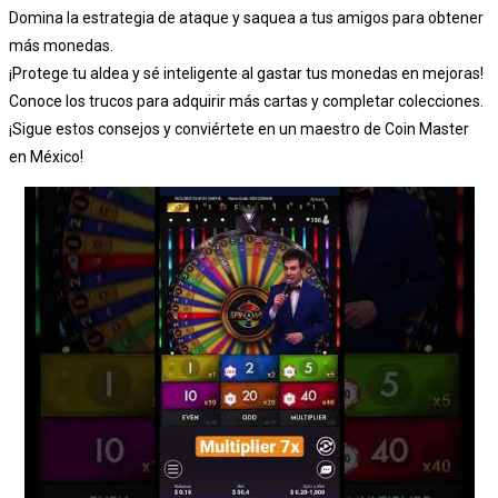
Domina la estrategia de ataque y saquea a tus amigos para obtener
más monedas.
¡Protege tu aldea y sé inteligente al gastar tus monedas en mejoras!
Conoce los trucos para adquirir más cartas y completar colecciones.
¡Sigue estos consejos y conviértete en un maestro de Coin Master
en México!