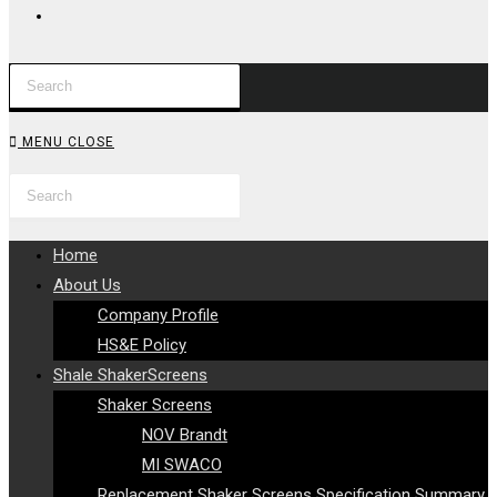
TOGGLE
Press
WEBSITE
Escape
to
SEARCH
MENU
CLOSE
close
Search
Press
the
this
Escape
search
website
to
panel.
Home
close
About Us
the
Company Profile
search
HS&E Policy
panel.
Shale ShakerScreens
Shaker Screens
NOV Brandt
MI SWACO
Replacement Shaker Screens Specification Summary