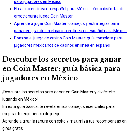
para jugadores en México
El casino en línea en español para México: cómo disfrutar del
emocionante juego Coin Master
Aprende a jugar Coin Master: consejos y estrategias para
ganar en grande en el casino en línea en español para México
Domina el juego de casino Coin Master: guía completa para
jugadores mexicanos de casinos en línea en español
Descubre los secretos para ganar
en Coin Master: guía básica para
jugadores en México
¡Descubre los secretos para ganar en Coin Master y diviértete
jugando en México!
En esta guía básica, te revelaremos consejos esenciales para
mejorar tu experiencia de juego.
Aprende a girar la ranura con éxito y maximiza tus recompensas en
giros gratis.