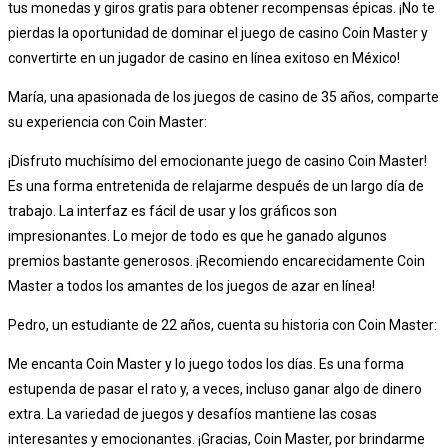
tus monedas y giros gratis para obtener recompensas épicas. ¡No te
pierdas la oportunidad de dominar el juego de casino Coin Master y
convertirte en un jugador de casino en línea exitoso en México!
María, una apasionada de los juegos de casino de 35 años, comparte
su experiencia con Coin Master:
¡Disfruto muchísimo del emocionante juego de casino Coin Master!
Es una forma entretenida de relajarme después de un largo día de
trabajo. La interfaz es fácil de usar y los gráficos son
impresionantes. Lo mejor de todo es que he ganado algunos
premios bastante generosos. ¡Recomiendo encarecidamente Coin
Master a todos los amantes de los juegos de azar en línea!
Pedro, un estudiante de 22 años, cuenta su historia con Coin Master:
Me encanta Coin Master y lo juego todos los días. Es una forma
estupenda de pasar el rato y, a veces, incluso ganar algo de dinero
extra. La variedad de juegos y desafíos mantiene las cosas
interesantes y emocionantes. ¡Gracias, Coin Master, por brindarme