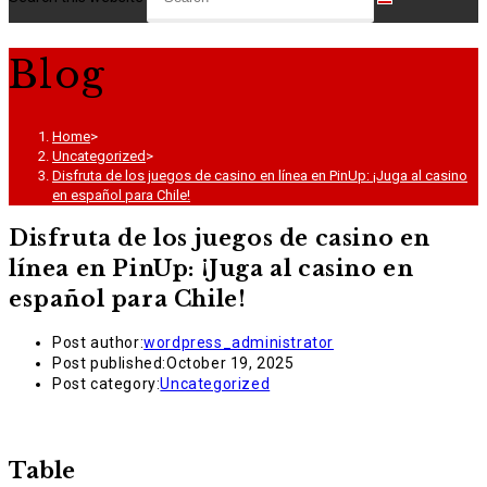
Blog
Home
>
Uncategorized
>
Disfruta de los juegos de casino en línea en PinUp: ¡Juga al casino
en español para Chile!
Disfruta de los juegos de casino en
línea en PinUp: ¡Juga al casino en
español para Chile!
Post author:
wordpress_administrator
Post published:
October 19, 2025
Post category:
Uncategorized
Table