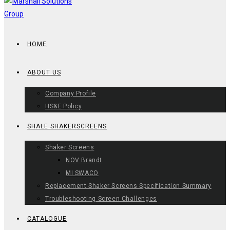
HOME
ABOUT US
Company Profile
HS&E Policy
SHALE SHAKERSCREENS
Shaker Screens
NOV Brandt
MI SWACO
Replacement Shaker Screens Specification Summary
Troubleshooting Screen Challenges
CATALOGUE