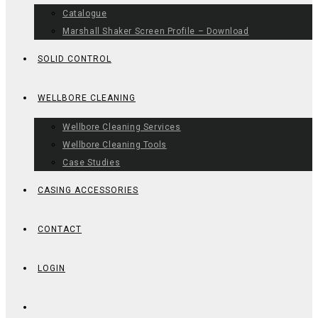
Catalogue
Marshall Shaker Screen Profile – Download
SOLID CONTROL
WELLBORE CLEANING
Wellbore Cleaning Services
Wellbore Cleaning Tools
Case Studies
CASING ACCESSORIES
CONTACT
LOGIN