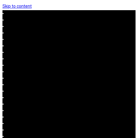
Skip to content