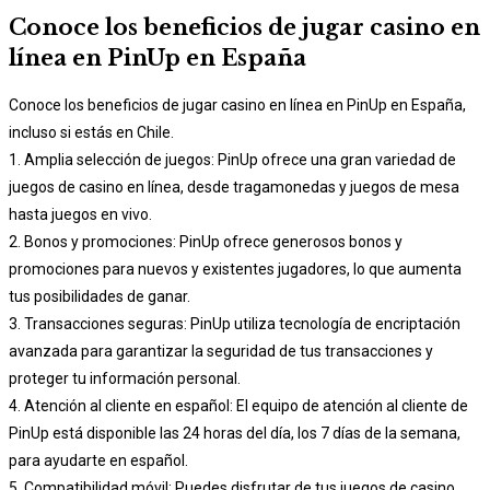
Conoce los beneficios de jugar casino en
línea en PinUp en España
Conoce los beneficios de jugar casino en línea en PinUp en España,
incluso si estás en Chile.
1. Amplia selección de juegos: PinUp ofrece una gran variedad de
juegos de casino en línea, desde tragamonedas y juegos de mesa
hasta juegos en vivo.
2. Bonos y promociones: PinUp ofrece generosos bonos y
promociones para nuevos y existentes jugadores, lo que aumenta
tus posibilidades de ganar.
3. Transacciones seguras: PinUp utiliza tecnología de encriptación
avanzada para garantizar la seguridad de tus transacciones y
proteger tu información personal.
4. Atención al cliente en español: El equipo de atención al cliente de
PinUp está disponible las 24 horas del día, los 7 días de la semana,
para ayudarte en español.
5. Compatibilidad móvil: Puedes disfrutar de tus juegos de casino