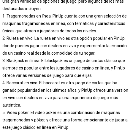
una gran variedad de opciones de juego, pero algunos de los más
destacados incluyen:
1. Tragamonedas en línea: PinUp cuenta con una gran selección de
máquinas tragamonedas en línea, con temáticas y características
únicas que atraen a jugadores de todos los niveles.
2. Ruleta en vivo: La ruleta en vivo es otra opción popular en PinUp,
donde puedes jugar con dealers en vivo y experimentar la emoción
de un casino real desde la comodidad de tu hogar.
3. Blackjack en línea: El blackjack es un juego de cartas clásico que
siempre es popular entre los jugadores de casino en línea, y PinUp
ofrece varias versiones del juego para que elijas.
4. Baccarat en vivo: El baccarat es otro juego de cartas que ha
ganado popularidad en los últimos años, y PinUp ofrece una versión
en vivo con dealers en vivo para una experiencia de juego más
auténtica.
5. Video póker: El video póker es una combinación de máquinas
tragamonedas y póker, y ofrece una forma emocionante de jugar a
este juego clásico en línea en PinUp.