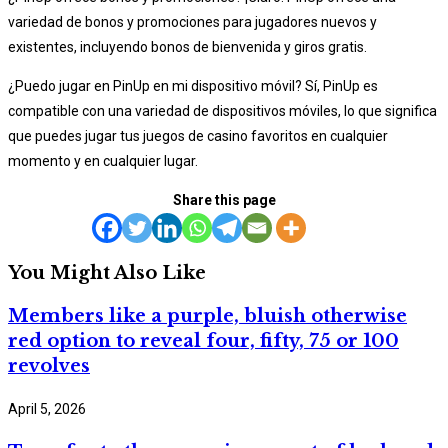
variedad de bonos y promociones para jugadores nuevos y
existentes, incluyendo bonos de bienvenida y giros gratis.
¿Puedo jugar en PinUp en mi dispositivo móvil? Sí, PinUp es
compatible con una variedad de dispositivos móviles, lo que significa
que puedes jugar tus juegos de casino favoritos en cualquier
momento y en cualquier lugar.
Share this page
You Might Also Like
Members like a purple, bluish otherwise
red option to reveal four, fifty, 75 or 100
revolves
April 5, 2026