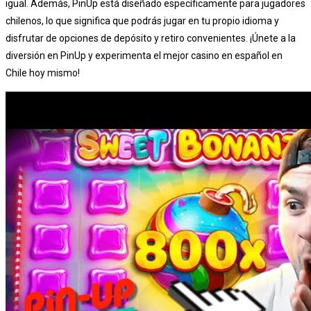
igual. Además, PinUp está diseñado específicamente para jugadores
chilenos, lo que significa que podrás jugar en tu propio idioma y
disfrutar de opciones de depósito y retiro convenientes. ¡Únete a la
diversión en PinUp y experimenta el mejor casino en español en
Chile hoy mismo!