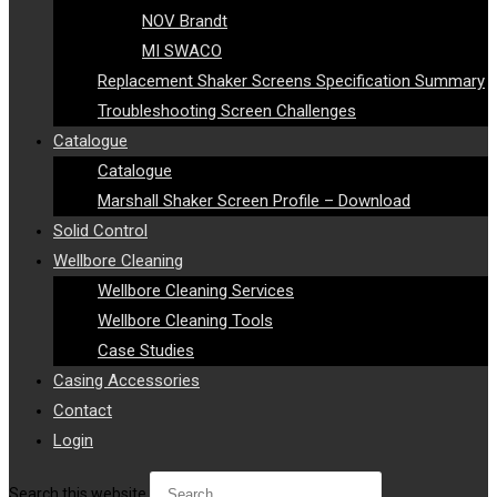
NOV Brandt
MI SWACO
Replacement Shaker Screens Specification Summary
Troubleshooting Screen Challenges
Catalogue
Catalogue
Marshall Shaker Screen Profile – Download
Solid Control
Wellbore Cleaning
Wellbore Cleaning Services
Wellbore Cleaning Tools
Case Studies
Casing Accessories
Contact
Login
Search this website