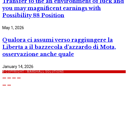
Transfer to the an environment of luck and
you may magnificent earnings with
Possibility 88 Position
May 1, 2026
Qualora ci assumi verso raggiungere la
Liberta a il bazzecola d’azzardo di Mota,
osservazione anche quale
January 14, 2026
© COPYRIGHT - MARSHALL SOLUTIONS