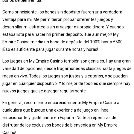
bonos de bienvenida.
Como principiante, los bonos sin depósito fueron una verdadera
ventaja para mí. Me permitieron probar diferentes juegos y
desarrollar mi estrategia sin arriesgar mi propio dinero. Y cuando
estaba lista para hacer mi primer depósito, ¡fue aún mejor! My
Empire Casino me dio un bono de depósito del 100% hasta €500.
¡Eso es suficiente para jugar durante horas y horas!
Los juegos en My Empire Casino también son geniales. Hay una gran
variedad de opciones, desde tragamonedas clásicas hasta juegos de
mesa en vivo. Todos los juegos son justos y aleatorios, y se pueden
jugar en cualquier dispositivo. Y lo mejor de todo es que siempre hay
nuevos juegos que se agregar regularmente.
En general, recomiendo encarecidamente My Empire Casino a
cualquiera que busque una experiencia de juego en línea
emocionante y gratificante en España. ¡No te arrepentirás de
disfrutar de los exclusivos bonos de bienvenida en My Empire
Casino!