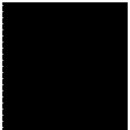
Skip
to
content