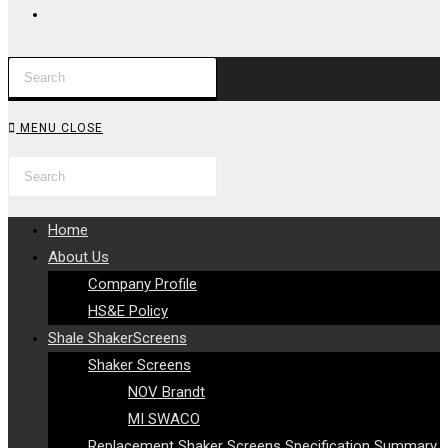
TOGGLE
Press
WEBSITE
Escape
to
SEARCH
MENU
CLOSE
close
Search
Press
the
this
Escape
search
website
to
panel.
Home
close
About Us
the
Company Profile
search
HS&E Policy
panel.
Shale ShakerScreens
Shaker Screens
NOV Brandt
MI SWACO
Replacement Shaker Screens Specification Summary