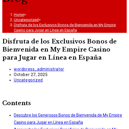
Home
>
Uncategorized
>
Disfruta de los Exclusivos Bonos de Bienvenida en My Empire
Casino para Jugar en Línea en España
Disfruta de los Exclusivos Bonos de
Bienvenida en My Empire Casino
para Jugar en Línea en España
Post
wordpress_administrator
author:
Post
October 27, 2025
published:
Post
Uncategorized
category:
Contents
Descubre los Generosos Bonos de Bienvenida de My Empire
Casino para Jugar en Línea en España