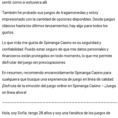
sentir como si estuviera allí.
También he probado sus juegos de tragamonedas y estoy
impresionado con la cantidad de opciones disponibles. Desde juegos
clásicos hasta los últimos lanzamientos, hay algo para todos los
gustos.
Lo que más me gusta de Spinanga Casino es su seguridad y
confiabilidad. Puedo estar seguro de que mis datos personales y
financieros están protegidos en todo momento, lo que me permite
disfrutar del juego sin preocupaciones.
En resumen, recomiendo encarecidamente Spinanga Casino para
cualquiera que busque una experiencia de juego en línea de calidad.
¡Disfruta de la emoción del juego online en Spinanga Casino – ¡Juega
en línea ahora!
———————————————————————————————————————–
Hola, soy Sofía, tengo 28 años y soy una fanática de los juegos de