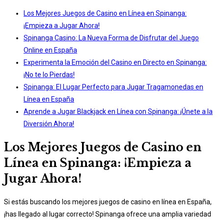
Los Mejores Juegos de Casino en Línea en Spinanga:
¡Empieza a Jugar Ahora!
Spinanga Casino: La Nueva Forma de Disfrutar del Juego
Online en España
Experimenta la Emoción del Casino en Directo en Spinanga:
¡No te lo Pierdas!
Spinanga: El Lugar Perfecto para Jugar Tragamonedas en
Línea en España
Aprende a Jugar Blackjack en Línea con Spinanga: ¡Únete a la
Diversión Ahora!
Los Mejores Juegos de Casino en
Línea en Spinanga: ¡Empieza a
Jugar Ahora!
Si estás buscando los mejores juegos de casino en línea en España,
¡has llegado al lugar correcto! Spinanga ofrece una amplia variedad