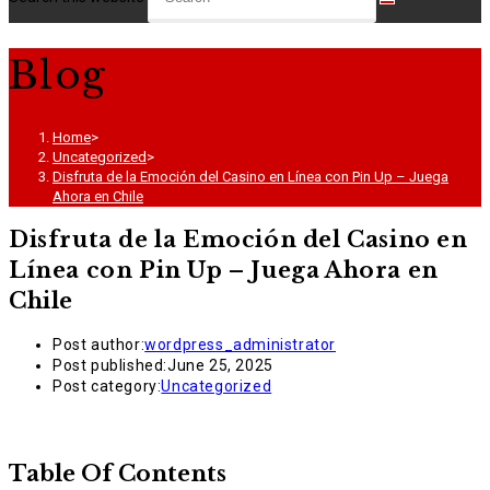
Blog
Home
>
Uncategorized
>
Disfruta de la Emoción del Casino en Línea con Pin Up – Juega
Ahora en Chile
Disfruta de la Emoción del Casino en
Línea con Pin Up – Juega Ahora en
Chile
Post author:
wordpress_administrator
Post published:
June 25, 2025
Post category:
Uncategorized
Table Of Contents