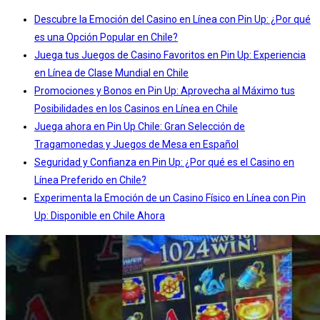
Descubre la Emoción del Casino en Línea con Pin Up: ¿Por qué
es una Opción Popular en Chile?
Juega tus Juegos de Casino Favoritos en Pin Up: Experiencia
en Línea de Clase Mundial en Chile
Promociones y Bonos en Pin Up: Aprovecha al Máximo tus
Posibilidades en los Casinos en Línea en Chile
Juega ahora en Pin Up Chile: Gran Selección de
Tragamonedas y Juegos de Mesa en Español
Seguridad y Confianza en Pin Up: ¿Por qué es el Casino en
Línea Preferido en Chile?
Experimenta la Emoción de un Casino Físico en Línea con Pin
Up: Disponible en Chile Ahora