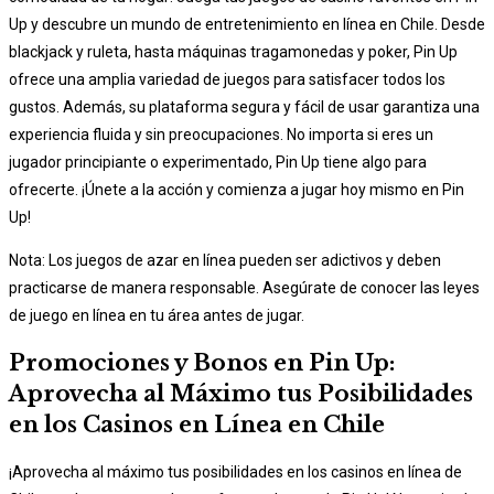
Up y descubre un mundo de entretenimiento en línea en Chile. Desde
blackjack y ruleta, hasta máquinas tragamonedas y poker, Pin Up
ofrece una amplia variedad de juegos para satisfacer todos los
gustos. Además, su plataforma segura y fácil de usar garantiza una
experiencia fluida y sin preocupaciones. No importa si eres un
jugador principiante o experimentado, Pin Up tiene algo para
ofrecerte. ¡Únete a la acción y comienza a jugar hoy mismo en Pin
Up!
Nota: Los juegos de azar en línea pueden ser adictivos y deben
practicarse de manera responsable. Asegúrate de conocer las leyes
de juego en línea en tu área antes de jugar.
Promociones y Bonos en Pin Up:
Aprovecha al Máximo tus Posibilidades
en los Casinos en Línea en Chile
¡Aprovecha al máximo tus posibilidades en los casinos en línea de