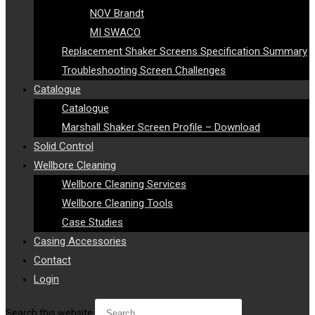
NOV Brandt
MI SWACO
Replacement Shaker Screens Specification Summary
Troubleshooting Screen Challenges
Catalogue
Catalogue
Marshall Shaker Screen Profile – Download
Solid Control
Wellbore Cleaning
Wellbore Cleaning Services
Wellbore Cleaning Tools
Case Studies
Casing Accessories
Contact
Login
Search this website