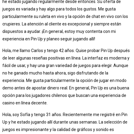
he estado jugando regularmente desde entonces. Su oferta de
juegos es variada y hay algo para todos los gustos. Me gusta
particularmente su ruleta en vivo y la opción de chat en vivo con los
crupieres. La atención al cliente es excepcional y siempre están
dispuestos a ayudar. ¡En general, estoy muy contenta con mi
experiencia en Pin Up y planeo seguir jugando allí!
Hola, me llamo Carlos y tengo 42 años. Quise probar Pin Up después
de leer algunas reseñas positivas en línea. La interfaz es moderna y
fácil de usar, y hay una gran variedad de juegos para elegir. Aunque
no he ganado mucho hasta ahora, sigo disfrutando de la
experiencia. Me gusta particularmente la opción de jugar en modo
demo antes de apostar dinero real. En general, Pin Up es una buena
opción para los jugadores chilenos que buscan una experiencia de
casino en línea decente.
Hola, soy Sofía y tengo 31 años. Recientemente me registré en Pin
Up y he estado jugando allí durante unas semanas. La selección de
juegos es impresionante y la calidad de gráficos y sonido es