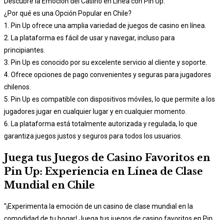
Descubre la Emoción del Casino en Línea con Pin Up:
¿Por qué es una Opción Popular en Chile?
1. Pin Up ofrece una amplia variedad de juegos de casino en línea.
2. La plataforma es fácil de usar y navegar, incluso para
principiantes.
3. Pin Up es conocido por su excelente servicio al cliente y soporte.
4. Ofrece opciones de pago convenientes y seguras para jugadores
chilenos.
5. Pin Up es compatible con dispositivos móviles, lo que permite a los
jugadores jugar en cualquier lugar y en cualquier momento.
6. La plataforma está totalmente autorizada y regulada, lo que
garantiza juegos justos y seguros para todos los usuarios.
Juega tus Juegos de Casino Favoritos en
Pin Up: Experiencia en Línea de Clase
Mundial en Chile
“¡Experimenta la emoción de un casino de clase mundial en la
comodidad de tu hogar! Juega tus juegos de casino favoritos en Pin