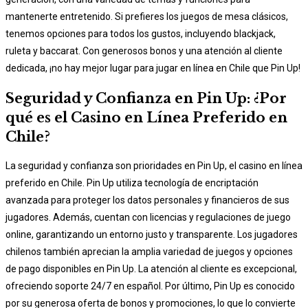
mantenerte entretenido. Si prefieres los juegos de mesa clásicos,
tenemos opciones para todos los gustos, incluyendo blackjack,
ruleta y baccarat. Con generosos bonos y una atención al cliente
dedicada, ¡no hay mejor lugar para jugar en línea en Chile que Pin Up!
Seguridad y Confianza en Pin Up: ¿Por
qué es el Casino en Línea Preferido en
Chile?
La seguridad y confianza son prioridades en Pin Up, el casino en línea
preferido en Chile. Pin Up utiliza tecnología de encriptación
avanzada para proteger los datos personales y financieros de sus
jugadores. Además, cuentan con licencias y regulaciones de juego
online, garantizando un entorno justo y transparente. Los jugadores
chilenos también aprecian la amplia variedad de juegos y opciones
de pago disponibles en Pin Up. La atención al cliente es excepcional,
ofreciendo soporte 24/7 en español. Por último, Pin Up es conocido
por su generosa oferta de bonos y promociones, lo que lo convierte