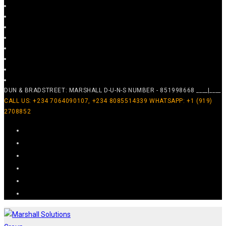
DUN & BRADSTREET: MARSHALL D-U-N-S NUMBER - 851998668 ____|____
CALL US: +234 7064090107, +234 8085514339 WHATSAPP: +1 (919)
2708852