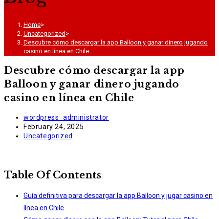
Home
>
Uncategorized
>
Descubre cómo descargar la app Balloon y ganar dinero jugando
casino en línea en Chile
Descubre cómo descargar la app
Balloon y ganar dinero jugando
casino en línea en Chile
Post
wordpress_administrator
author:
Post
February 24, 2025
published:
Post
Uncategorized
category:
Table Of Contents
Guía definitiva para descargar la app Balloon y jugar casino en
línea en Chile