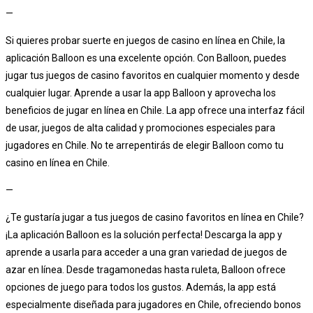
—
Si quieres probar suerte en juegos de casino en línea en Chile, la
aplicación Balloon es una excelente opción. Con Balloon, puedes
jugar tus juegos de casino favoritos en cualquier momento y desde
cualquier lugar. Aprende a usar la app Balloon y aprovecha los
beneficios de jugar en línea en Chile. La app ofrece una interfaz fácil
de usar, juegos de alta calidad y promociones especiales para
jugadores en Chile. No te arrepentirás de elegir Balloon como tu
casino en línea en Chile.
—
¿Te gustaría jugar a tus juegos de casino favoritos en línea en Chile?
¡La aplicación Balloon es la solución perfecta! Descarga la app y
aprende a usarla para acceder a una gran variedad de juegos de
azar en línea. Desde tragamonedas hasta ruleta, Balloon ofrece
opciones de juego para todos los gustos. Además, la app está
especialmente diseñada para jugadores en Chile, ofreciendo bonos