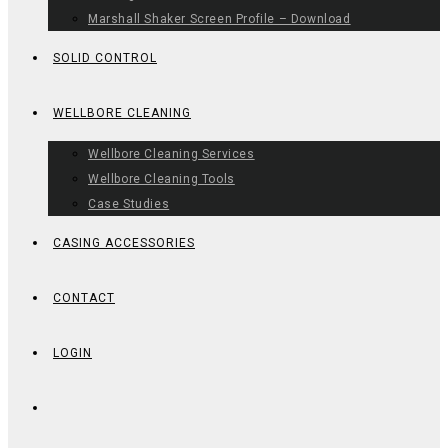
Marshall Shaker Screen Profile – Download
SOLID CONTROL
WELLBORE CLEANING
Wellbore Cleaning Services
Wellbore Cleaning Tools
Case Studies
CASING ACCESSORIES
CONTACT
LOGIN