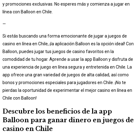
y promociones exclusivas. No esperes más y comienza a jugar en
línea con Balloon en Chile.
—
Si estás buscando una forma emocionante de jugar a juegos de
casino en línea en Chile, ¡la aplicación Balloon es la opción ideal! Con
Balloon, puedes jugar tus juegos de casino favoritos en la
comodidad de tu hogar. Aprende a usar la app Balloon y disfruta de
una experiencia de juego en línea segura y entretenida en Chile. La
app ofrece una gran variedad de juegos de alta calidad, así como
bonos y promociones especiales para jugadores en Chile. ¡No te
pierdas la oportunidad de experimentar el mejor casino en línea en
Chile con Balloon!
Descubre los beneficios de la app
Balloon para ganar dinero en juegos de
casino en Chile