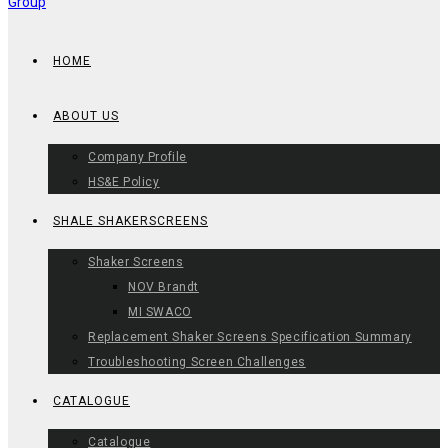
HOME
ABOUT US
Company Profile
HS&E Policy
SHALE SHAKERSCREENS
Shaker Screens
NOV Brandt
MI SWACO
Replacement Shaker Screens Specification Summary
Troubleshooting Screen Challenges
CATALOGUE
Catalogue