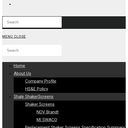
TOGGLE
Press
WEBSITE
Escape
to
SEARCH
MENU
CLOSE
close
Search
Press
the
this
Escape
search
website
to
panel.
Home
close
About Us
the
Company Profile
search
HS&E Policy
panel.
Shale ShakerScreens
Shaker Screens
NOV Brandt
MI SWACO
Replacement Shaker Screens Specification Summary