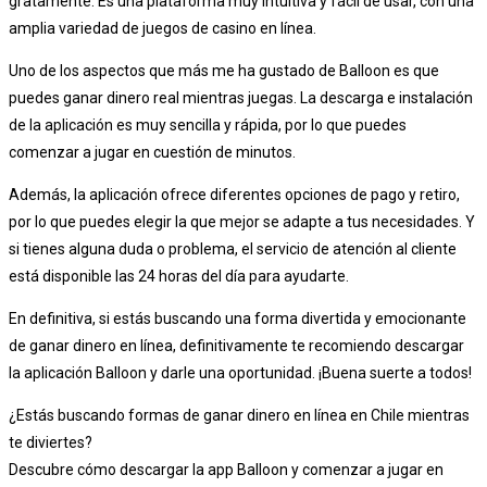
gratamente. Es una plataforma muy intuitiva y fácil de usar, con una
amplia variedad de juegos de casino en línea.
Uno de los aspectos que más me ha gustado de Balloon es que
puedes ganar dinero real mientras juegas. La descarga e instalación
de la aplicación es muy sencilla y rápida, por lo que puedes
comenzar a jugar en cuestión de minutos.
Además, la aplicación ofrece diferentes opciones de pago y retiro,
por lo que puedes elegir la que mejor se adapte a tus necesidades. Y
si tienes alguna duda o problema, el servicio de atención al cliente
está disponible las 24 horas del día para ayudarte.
En definitiva, si estás buscando una forma divertida y emocionante
de ganar dinero en línea, definitivamente te recomiendo descargar
la aplicación Balloon y darle una oportunidad. ¡Buena suerte a todos!
¿Estás buscando formas de ganar dinero en línea en Chile mientras
te diviertes?
Descubre cómo descargar la app Balloon y comenzar a jugar en