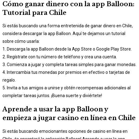
Cómo ganar dinero con la app Balloon:
Tutorial para Chile
Si estás buscando una forma entretenida de ganar dinero en Chile,
considera descargar la app Balloon. Aquí te dejamos un tutorial
sobre cómo usarla:
1. Descarga la app Balloon desde la App Store o Google Play Store.
2. Regístrate con tu número de teléfono y crea una cuenta.
3. Comienza a jugar y completa tareas simples para ganar monedas.
4. Intercambia tus monedas por premios en efectivo o tarjetas de
regalo.
5. Invita a tus amigos a unirse y obtén recompensas adicionales al
completar tareas juntos. ¡Buena suerte y diviértete!
Aprende a usar la app Balloon y
empieza a jugar casino en línea en Chile
Si estás buscando emocionantes opciones de casino en línea en
Chile, ¡te encantará la aplicación Balloon! Aprende a usar la app