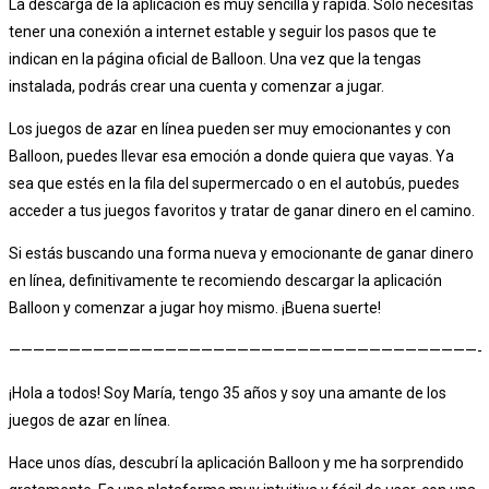
La descarga de la aplicación es muy sencilla y rápida. Solo necesitas
tener una conexión a internet estable y seguir los pasos que te
indican en la página oficial de Balloon. Una vez que la tengas
instalada, podrás crear una cuenta y comenzar a jugar.
Los juegos de azar en línea pueden ser muy emocionantes y con
Balloon, puedes llevar esa emoción a donde quiera que vayas. Ya
sea que estés en la fila del supermercado o en el autobús, puedes
acceder a tus juegos favoritos y tratar de ganar dinero en el camino.
Si estás buscando una forma nueva y emocionante de ganar dinero
en línea, definitivamente te recomiendo descargar la aplicación
Balloon y comenzar a jugar hoy mismo. ¡Buena suerte!
———————————————————————————————————————-
¡Hola a todos! Soy María, tengo 35 años y soy una amante de los
juegos de azar en línea.
Hace unos días, descubrí la aplicación Balloon y me ha sorprendido