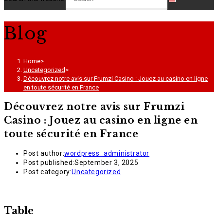
Blog
Home
>
Uncategorized
>
Découvrez notre avis sur Frumzi Casino : Jouez au casino en ligne
en toute sécurité en France
Découvrez notre avis sur Frumzi
Casino : Jouez au casino en ligne en
toute sécurité en France
Post author:
wordpress_administrator
Post published:
September 3, 2025
Post category:
Uncategorized
Table