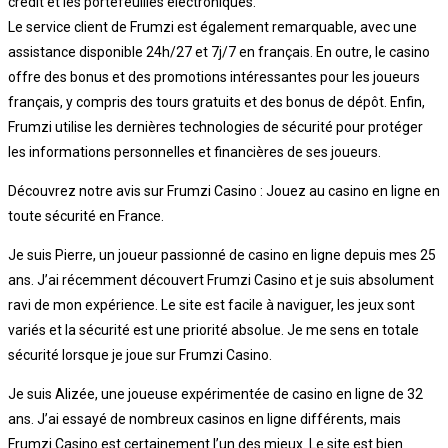
crédit et les portefeuilles électroniques.
Le service client de Frumzi est également remarquable, avec une
assistance disponible 24h/27 et 7j/7 en français. En outre, le casino
offre des bonus et des promotions intéressantes pour les joueurs
français, y compris des tours gratuits et des bonus de dépôt. Enfin,
Frumzi utilise les dernières technologies de sécurité pour protéger
les informations personnelles et financières de ses joueurs.
Découvrez notre avis sur Frumzi Casino : Jouez au casino en ligne en
toute sécurité en France.
Je suis Pierre, un joueur passionné de casino en ligne depuis mes 25
ans. J’ai récemment découvert Frumzi Casino et je suis absolument
ravi de mon expérience. Le site est facile à naviguer, les jeux sont
variés et la sécurité est une priorité absolue. Je me sens en totale
sécurité lorsque je joue sur Frumzi Casino.
Je suis Alizée, une joueuse expérimentée de casino en ligne de 32
ans. J’ai essayé de nombreux casinos en ligne différents, mais
Frumzi Casino est certainement l’un des mieux. Le site est bien