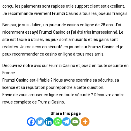
conçu, les paiements sont rapides et le support client est excellent.
Je recommande vivement Frumzi Casino à tous les joueurs français.
Bonjour, je suis Julien, un joueur de casino en ligne de 28 ans. J’ai
récemment essayé Frumzi Casino et j’ai été très impressionné. Le
site est facile à utiliser, les jeux sont amusants et les gains sont
réalistes. Je me sens en sécurité en jouant sur Frumzi Casino et je
peux recommander ce casino en ligne à tous mes amis.
Découvrez notre avis sur Frumzi Casino et jouez en toute sécurité en
France.
Frumzi Casino est-il fiable ? Nous avons examiné sa sécurité, sa
licence et sa réputation pour répondre à cette question.
Envie de vous amuser en ligne en toute sécurité ? Découvrez notre
revue complète de Frumzi Casino.
Share this page