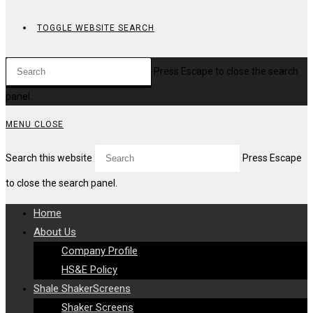
TOGGLE WEBSITE SEARCH
Press Escape to close the search
panel.
MENU
CLOSE
Search this website
Press Escape
to close the search panel.
Home
About Us
Company Profile
HS&E Policy
Shale ShakerScreens
Shaker Screens