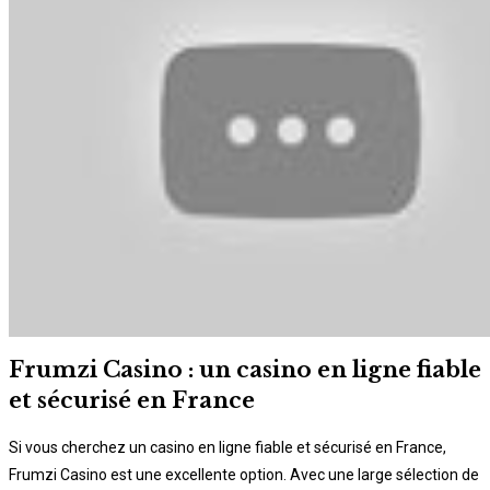
Frumzi Casino : un casino en ligne fiable
et sécurisé en France
Si vous cherchez un casino en ligne fiable et sécurisé en France,
Frumzi Casino est une excellente option. Avec une large sélection de