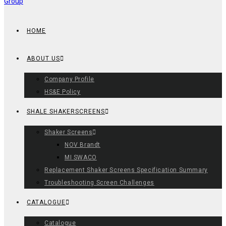
HOME
ABOUT US
Company Profile
HS&E Policy
SHALE SHAKERSCREENS
Shaker Screens
NOV Brandt
MI SWACO
Replacement Shaker Screens Specification Summary
Troubleshooting Screen Challenges
CATALOGUE
Catalogue