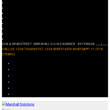
DUN & BRADSTREET: MARSHALL D-U-N-S NUMBER - 851998668 ____|____
CALL US: +234 7064090107, +234 8085514339 WHATSAPP: +1 (919)
2708852