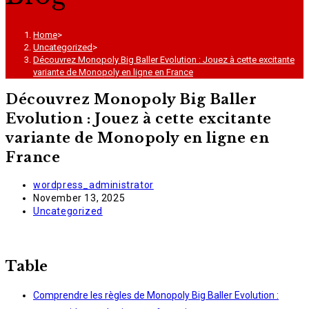
Home
>
Uncategorized
>
Découvrez Monopoly Big Baller Evolution : Jouez à cette excitante
variante de Monopoly en ligne en France
Découvrez Monopoly Big Baller
Evolution : Jouez à cette excitante
variante de Monopoly en ligne en
France
Post
wordpress_administrator
author:
Post
November 13, 2025
published:
Post
Uncategorized
category:
Table
Comprendre les règles de Monopoly Big Baller Evolution :