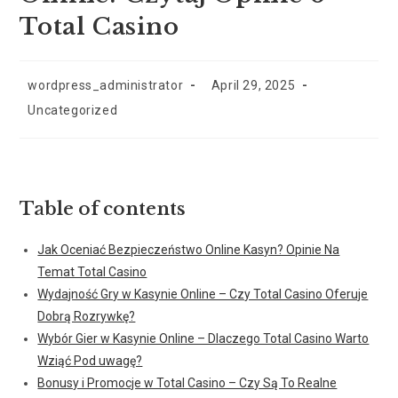
Total Casino
Post
Post
wordpress_administrator
April 29, 2025
author:
published:
Post
Uncategorized
category:
Table of contents
Jak Oceniać Bezpieczeństwo Online Kasyn? Opinie Na
Temat Total Casino
Wydajność Gry w Kasynie Online – Czy Total Casino Oferuje
Dobrą Rozrywkę?
Wybór Gier w Kasynie Online – Dlaczego Total Casino Warto
Wziąć Pod uwagę?
Bonusy i Promocje w Total Casino – Czy Są To Realne