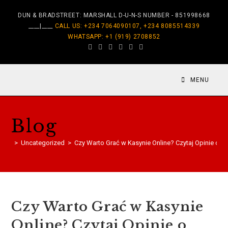
Skip
DUN & BRADSTREET: MARSHALL D-U-N-S NUMBER - 851998668
to
____|____
CALL US: +234 7064090107, +234 8085514339
content
WHATSAPP: +1 (919) 2708852
MENU
Blog
>
Uncategorized
>
Czy Warto Grać w Kasynie Online? Czytaj Opinie o To
Czy Warto Grać w Kasynie
Online? Czytaj Opinie o