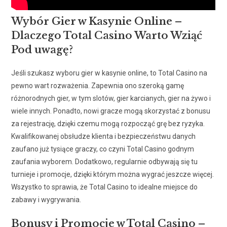
Wybór Gier w Kasynie Online –
Dlaczego Total Casino Warto Wziąć
Pod uwagę?
Jeśli szukasz wyboru gier w kasynie online, to Total Casino na
pewno wart rozważenia. Zapewnia ono szeroką gamę
różnorodnych gier, w tym slotów, gier karcianych, gier na żywo i
wiele innych. Ponadto, nowi gracze mogą skorzystać z bonusu
za rejestrację, dzięki czemu mogą rozpocząć grę bez ryzyka.
Kwalifikowanej obsłudze klienta i bezpieczeństwu danych
zaufano już tysiące graczy, co czyni Total Casino godnym
zaufania wyborem. Dodatkowo, regularnie odbywają się tu
turnieje i promocje, dzięki którym można wygrać jeszcze więcej.
Wszystko to sprawia, że Total Casino to idealne miejsce do
zabawy i wygrywania.
Bonusy i Promocje w Total Casino –