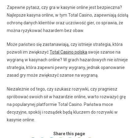
Zapewne pytasz, czy gra w kasynie online jest bezpieczna?
Najlepsze kasyna online, w tym Total Casino, zapewniają ścisłą
ochronę danych klientów oraz uczciwość gier, co sprawia, że
można ryzykować hazardem bez obaw.
Może państwo się zastanawiają, czy istnieje strategia, która
pozwoli im zwiększyć
Total Casino polska
swoje szanse na
wygraną w kasynach online? W grach hazardowych nie istnieje
strategia, która zapewni pewny wygrany, jednak opanowanie
zasad gry może zwiększyć szanse na wygraną.
Niezależnie od tego, czy szukasz rozrywki, czy pragniesz
spróbować swoich sił w hazardzie online, warto rozważyć grę
na popularynej platformie Total Casino. Państwa moce
decyzyjne, spokój i rozsądek będą kluczem do rozrywki w
kasynie online.
Share this page