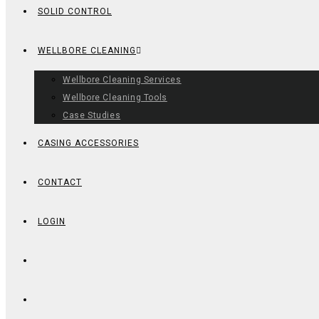
SOLID CONTROL
WELLBORE CLEANING
Wellbore Cleaning Services
Wellbore Cleaning Tools
Case Studies
CASING ACCESSORIES
CONTACT
LOGIN
TOGGLE