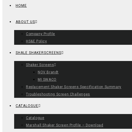
HOME
ABOUT US
Company Profile
HS&E Policy
SHALE SHAKERSCREENS
Shaker Screens
NOV Brandt
MI SWACO
Replacement Shaker Screens Specification Summary
Troubleshooting Screen Challenges
CATALOGUE
Catalogue
Marshall Shaker Screen Profile – Download