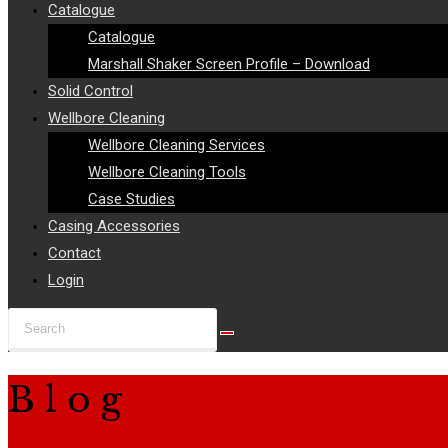
Catalogue
Catalogue
Marshall Shaker Screen Profile – Download
Solid Control
Wellbore Cleaning
Wellbore Cleaning Services
Wellbore Cleaning Tools
Case Studies
Casing Accessories
Contact
Login
Search
this
website
Blog