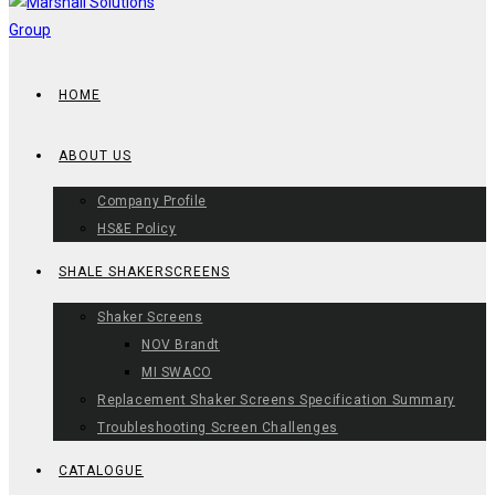
HOME
ABOUT US
Company Profile
HS&E Policy
SHALE SHAKERSCREENS
Shaker Screens
NOV Brandt
MI SWACO
Replacement Shaker Screens Specification Summary
Troubleshooting Screen Challenges
CATALOGUE