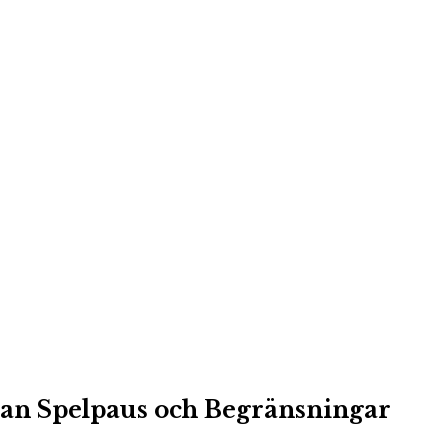
tan Spelpaus och Begränsningar