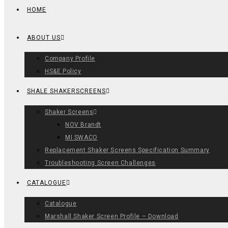
HOME
ABOUT US
Company Profile
HS&E Policy
SHALE SHAKERSCREENS
Shaker Screens
NOV Brandt
MI SWACO
Replacement Shaker Screens Specification Summary
Troubleshooting Screen Challenges
CATALOGUE
Catalogue
Marshall Shaker Screen Profile – Download