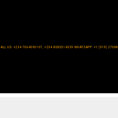
CALL US: +234 7064090107, +234 8085514339 WHATSAPP: +1 (919) 2708