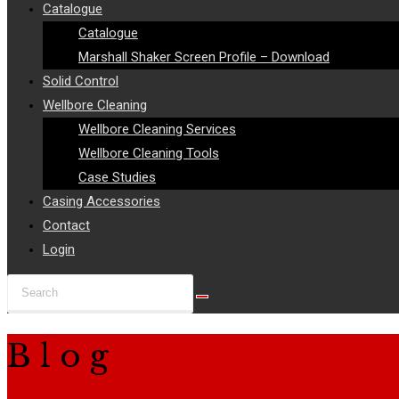
Catalogue
Catalogue
Marshall Shaker Screen Profile – Download
Solid Control
Wellbore Cleaning
Wellbore Cleaning Services
Wellbore Cleaning Tools
Case Studies
Casing Accessories
Contact
Login
Search
this
website
Blog