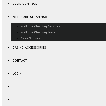
SOLID CONTROL
WELLBORE CLEANING
Wellbore Cleaning Services
Wellbore Cleaning Tools
Case Studies
CASING ACCESSORIES
CONTACT
LOGIN
TOGGLE