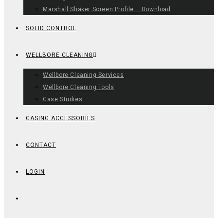
Marshall Shaker Screen Profile – Download
SOLID CONTROL
WELLBORE CLEANING
Wellbore Cleaning Services
Wellbore Cleaning Tools
Case Studies
CASING ACCESSORIES
CONTACT
LOGIN