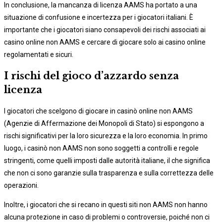
In conclusione, la mancanza di licenza AAMS ha portato a una
situazione di confusione e incertezza per i giocatori italiani. È
importante che i giocatori siano consapevoli dei rischi associati ai
casino online non AAMS e cercare di giocare solo ai casino online
regolamentati e sicuri.
I rischi del gioco d’azzardo senza
licenza
I giocatori che scelgono di giocare in casinò online non AAMS
(Agenzie di Affermazione dei Monopoli di Stato) si espongono a
rischi significativi per la loro sicurezza e la loro economia. In primo
luogo, i casinò non AAMS non sono soggetti a controlli e regole
stringenti, come quelli imposti dalle autorità italiane, il che significa
che non ci sono garanzie sulla trasparenza e sulla correttezza delle
operazioni.
Inoltre, i giocatori che si recano in questi siti non AAMS non hanno
alcuna protezione in caso di problemi o controversie, poiché non ci