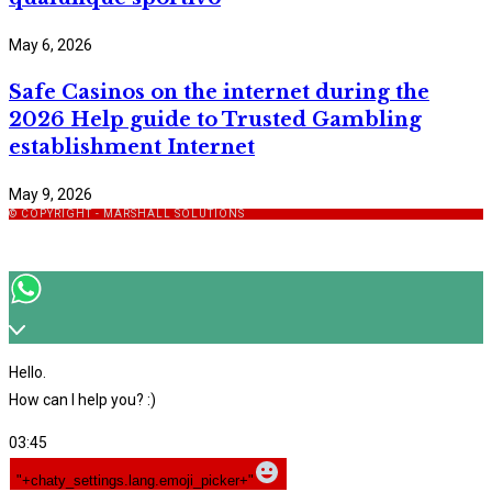
May 6, 2026
Safe Casinos on the internet during the
2026 Help guide to Trusted Gambling
establishment Internet
May 9, 2026
© COPYRIGHT - MARSHALL SOLUTIONS
Hello.
How can I help you? :)
03:45
WhatsApp
"+chaty_settings.lang.emoji_picker+"