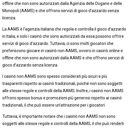
offline che non sono autorizzati dalla Agenzia delle Dogane e delle
Monopoli (AAMS) e che offrono servizi di gioco d’azzardo senza
licenza.
La AAMS è l’agenzia italiana che regola e controlla il gioco d’azzardo
in Italia, e solo i casinò che sono autorizzati da essa possono offrire
servizi di gioco d’azzardo. Tuttavia, ci sono molti giocatori che
preferiscono giocare in casinò non AAMS, ovvero in casinò online e
offline che non sono autorizzati dalla AAMS e che offrono servizi di
gioco d’azzardo senza licenza.
I casinò non AAMS sono spesso considerati più sicuri e più
trasparenti rispetto ai casinò tradizionali, poiché non sono soggetti
alle stesse regole e controlli della AAMS. Inoltre, i casinò non AAMS
offrono spesso bonus e promozioni più generosi rispetto ai casinò
tradizionali, il che può essere un’attrazione per i giocatori.
Tuttavia, è importante notare che i casinò non AAMS non sono
soggetti alle stesse regole e controlli della AAMS, il che può renderli