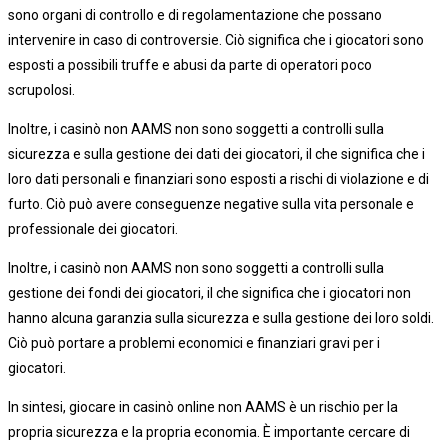
sono organi di controllo e di regolamentazione che possano
intervenire in caso di controversie. Ciò significa che i giocatori sono
esposti a possibili truffe e abusi da parte di operatori poco
scrupolosi.
Inoltre, i casinò non AAMS non sono soggetti a controlli sulla
sicurezza e sulla gestione dei dati dei giocatori, il che significa che i
loro dati personali e finanziari sono esposti a rischi di violazione e di
furto. Ciò può avere conseguenze negative sulla vita personale e
professionale dei giocatori.
Inoltre, i casinò non AAMS non sono soggetti a controlli sulla
gestione dei fondi dei giocatori, il che significa che i giocatori non
hanno alcuna garanzia sulla sicurezza e sulla gestione dei loro soldi.
Ciò può portare a problemi economici e finanziari gravi per i
giocatori.
In sintesi, giocare in casinò online non AAMS è un rischio per la
propria sicurezza e la propria economia. È importante cercare di