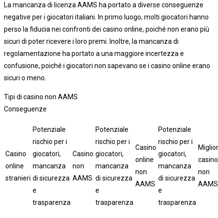
La mancanza di licenza AAMS ha portato a diverse conseguenze
negative per i giocatori italiani. In primo luogo, molti giocatori hanno
perso la fiducia nei confronti dei casino online, poiché non erano più
sicuri di poter ricevere i loro premi. Inoltre, la mancanza di
regolamentazione ha portato a una maggiore incertezza e
confusione, poiché i giocatori non sapevano se i casino online erano
sicuri o meno.
Tipi di casino non AAMS
Conseguenze
Potenziale
Potenziale
Potenziale
rischio per i
rischio per i
rischio per i
Casino
Miglior
Casino
giocatori,
Casino
giocatori,
giocatori,
online
casino
online
mancanza
non
mancanza
mancanza
non
non
stranieri
di sicurezza
AAMS
di sicurezza
di sicurezza
AAMS
AAMS
e
e
e
trasparenza
trasparenza
trasparenza