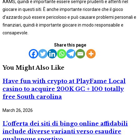
AAMS, quindi è importante essere sempre prudenti e attenti nel
giocare in questi siti. È anche importante ricordare che il gioco
d’azzardo può essere pericoloso e può causare problemi personali e
finanziari, quindi è importante giocare in modo responsabile e
consapevole.
Share this page
You Might Also Like
Have fun with crypto at PlayFame Local
casino to acquire 200K GC + 100 totally
free South carolina
March 26, 2026
L’offerta dei siti di bingo online affidabili
include diverse varianti verso esaudire
qualunque sportivo