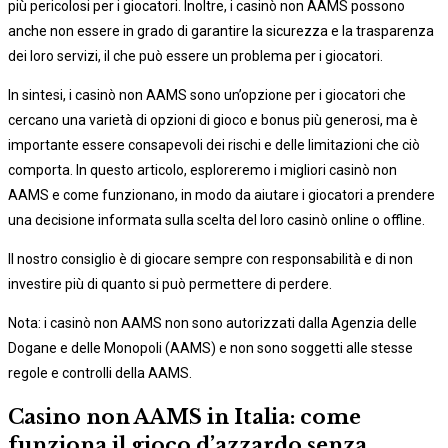
più pericolosi per i giocatori. Inoltre, i casinò non AAMS possono
anche non essere in grado di garantire la sicurezza e la trasparenza
dei loro servizi, il che può essere un problema per i giocatori.
In sintesi, i casinò non AAMS sono un’opzione per i giocatori che
cercano una varietà di opzioni di gioco e bonus più generosi, ma è
importante essere consapevoli dei rischi e delle limitazioni che ciò
comporta. In questo articolo, esploreremo i migliori casinò non
AAMS e come funzionano, in modo da aiutare i giocatori a prendere
una decisione informata sulla scelta del loro casinò online o offline.
Il nostro consiglio è di giocare sempre con responsabilità e di non
investire più di quanto si può permettere di perdere.
Nota: i casinò non AAMS non sono autorizzati dalla Agenzia delle
Dogane e delle Monopoli (AAMS) e non sono soggetti alle stesse
regole e controlli della AAMS.
Casino non AAMS in Italia: come
funziona il gioco d’azzardo senza