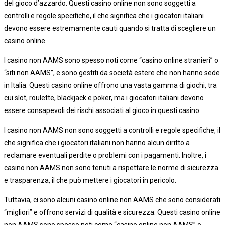
del gioco d’azzardo. Questi casino online non sono soggetti a
controlli e regole specifiche, il che significa che i giocatori italiani
devono essere estremamente cauti quando si tratta di scegliere un
casino online.
I casino non AAMS sono spesso noti come “casino online stranieri” o
“siti non AAMS”, e sono gestiti da società estere che non hanno sede
in Italia. Questi casino online offrono una vasta gamma di giochi, tra
cui slot, roulette, blackjack e poker, ma i giocatori italiani devono
essere consapevoli dei rischi associati al gioco in questi casino.
I casino non AAMS non sono soggetti a controlli e regole specifiche, il
che significa che i giocatori italiani non hanno alcun diritto a
reclamare eventuali perdite o problemi con i pagamenti. Inoltre, i
casino non AAMS non sono tenuti a rispettare le norme di sicurezza
e trasparenza, il che può mettere i giocatori in pericolo.
Tuttavia, ci sono alcuni casino online non AAMS che sono considerati
“migliori” e offrono servizi di qualità e sicurezza. Questi casino online
non AAMS sono spesso noti come “casino online non AAMS” o