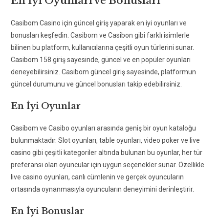
En İyi Oyunları ve Bonusları
Casibom Casino için güncel giriş yaparak en iyi oyunları ve
bonusları keşfedin. Casibom ve Casibon gibi farklı isimlerle
bilinen bu platform, kullanıcılarına çeşitli oyun türlerini sunar.
Casibom 158 giriş sayesinde, güncel ve en popüler oyunları
deneyebilirsiniz. Casibom güncel giriş sayesinde, platformun
güncel durumunu ve güncel bonusları takip edebilirsiniz.
En İyi Oyunlar
Casibom ve Casibo oyunları arasında geniş bir oyun kataloğu
bulunmaktadır. Slot oyunları, table oyunları, video poker ve live
casino gibi çeşitli kategoriler altında bulunan bu oyunlar, her tür
preferansı olan oyuncular için uygun seçenekler sunar. Özellikle
live casino oyunları, canlı cümlenin ve gerçek oyuncuların
ortasında oynanmasıyla oyuncuların deneyimini derinleştirir.
En İyi Bonuslar