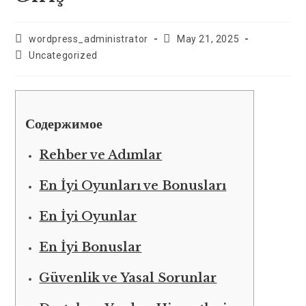
wordpress_administrator
May 21, 2025
Uncategorized
Содержимое
Rehber ve Adımlar
En İyi Oyunları ve Bonusları
En İyi Oyunlar
En İyi Bonuslar
Güvenlik ve Yasal Sorunlar