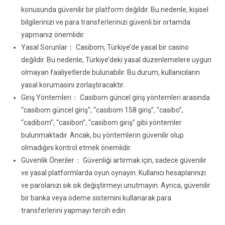
konusunda güvenilir bir platform değildir. Bu nedenle, kişisel
bilgilerinizi ve para transferlerinizi güvenli bir ortamda
yapmanız önemlidir.
Yasal Sorunlar： Casibom, Türkiye’de yasal bir casino
değildir. Bu nedenle, Türkiye’deki yasal düzenlemelere uygun
olmayan faaliyetlerde bulunabilir. Bu durum, kullanıcıların
yasal korumasını zorlaştıracaktır.
Giriş Yöntemleri： Casibom güncel giriş yöntemleri arasında
“casibom güncel giriş”, “casibom 158 giriş”, “casibo”,
“cadibom”, “casibon”, “casibom giriş” gibi yöntemler
bulunmaktadır. Ancak, bu yöntemlerin güvenilir olup
olmadığını kontrol etmek önemlidir.
Güvenlik Öneriler： Güvenliği artırmak için, sadece güvenilir
ve yasal platformlarda oyun oynayın. Kullanıcı hesaplarınızı
ve parolanızı sık sık değiştirmeyi unutmayın. Ayrıca, güvenilir
bir banka veya ödeme sistemini kullanarak para
transferlerini yapmayı tercih edin.