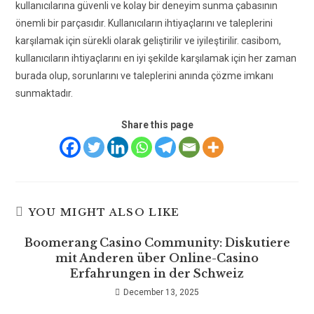
kullanıcılarına güvenli ve kolay bir deneyim sunma çabasının
önemli bir parçasıdır. Kullanıcıların ihtiyaçlarını ve taleplerini
karşılamak için sürekli olarak geliştirilir ve iyileştirilir. casibom,
kullanıcıların ihtiyaçlarını en iyi şekilde karşılamak için her zaman
burada olup, sorunlarını ve taleplerini anında çözme imkanı
sunmaktadır.
Share this page
YOU MIGHT ALSO LIKE
Boomerang Casino Community: Diskutiere
mit Anderen über Online-Casino
Erfahrungen in der Schweiz
December 13, 2025