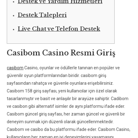
Destek ve Yardım Hizmetleri
Destek Talepleri
Live Chat ve Telefon Destek
Casibom Casino Resmi Giriş
casibom
Casino, oyunlar ve ödüllerle tanınan en popüler ve
güvenilir oyun platformlarından biridir. casibom giriş
sayfasından rahatça ve güvenle oyunlara erişebilirsiniz.
Casibom 158 giriş sayfası, yeni kullanıcılar için özel olarak
tasarlanmıştır ve basit ve anlaşılır bir arayüze sahiptir. Cadibom
ve casibon gibi alternatif isimler de aynı platformu ifade eder.
Casibom güncel giriş sayfası, her zaman güncel ve güvenli bir
deneyim sunmak için düzenli olarak güncellenmektedir.
Casıbom ve casibo da bu platformu ifade eder. Casibom Casino,
kullanıcıların her zaman en iyi deneyimlerini yaşamasını