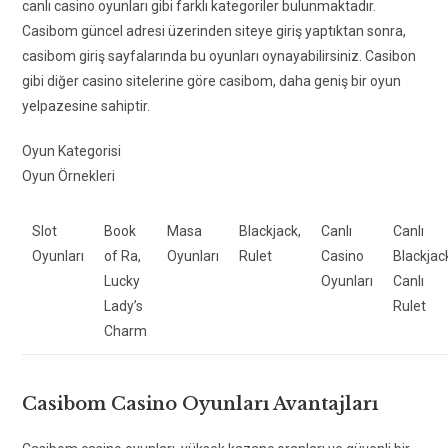
canlı casino oyunları gibi farklı kategoriler bulunmaktadır.
Casibom güncel adresi üzerinden siteye giriş yaptıktan sonra,
casibom giriş sayfalarında bu oyunları oynayabilirsiniz. Casibon
gibi diğer casino sitelerine göre casibom, daha geniş bir oyun
yelpazesine sahiptir.
Oyun Kategorisi
Oyun Örnekleri
Slot
Book
Masa
Blackjack,
Canlı
Canlı
Oyunları
of Ra,
Oyunları
Rulet
Casino
Blackjac
Lucky
Oyunları
Canlı
Lady’s
Rulet
Charm
Casibom Casino Oyunları Avantajları