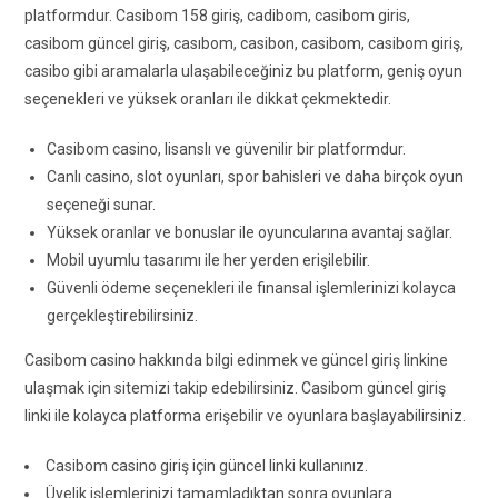
platformdur. Casibom 158 giriş, cadibom, casibom giris,
casibom güncel giriş, casıbom, casibon, casibom, casibom giriş,
casibo gibi aramalarla ulaşabileceğiniz bu platform, geniş oyun
seçenekleri ve yüksek oranları ile dikkat çekmektedir.
Casibom casino, lisanslı ve güvenilir bir platformdur.
Canlı casino, slot oyunları, spor bahisleri ve daha birçok oyun
seçeneği sunar.
Yüksek oranlar ve bonuslar ile oyuncularına avantaj sağlar.
Mobil uyumlu tasarımı ile her yerden erişilebilir.
Güvenli ödeme seçenekleri ile finansal işlemlerinizi kolayca
gerçekleştirebilirsiniz.
Casibom casino hakkında bilgi edinmek ve güncel giriş linkine
ulaşmak için sitemizi takip edebilirsiniz. Casibom güncel giriş
linki ile kolayca platforma erişebilir ve oyunlara başlayabilirsiniz.
Casibom casino giriş için güncel linki kullanınız.
Üyelik işlemlerinizi tamamladıktan sonra oyunlara