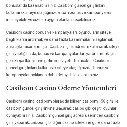
bonuslar da kazanabilirsiniz. Casibom güncel giriş linkini
kullanarak siteye ulaştığınızda, tüm bonus ve kampanyaları
inceleyebilir ve size en uygun olanları seçebilirsiniz.
Casibom casino bonus ve kampanyaları, oyuncuların siteye
bağlılıklarını artırmak ve daha fazla kazanmalarını sağlamak
amacıyla tasarlanmıştır. Casibom giris adresini kullanarak siteye
giriş yaptığınızda, bonus ve kampanyalardan yararlanmak için
gerekli şartları yerine getirmeniz yeterli olacaktır. Casibom
güncel giriş linkini kullanarak siteye ulaştığınızda, bonus ve
kampanyalar hakkında daha detaylı bilgi alabilirsiniz.
Casibom Casino Ödeme Yöntemleri
Casibom casino, cadibom olarak da bilinen casibom 158 giriş ile
casibom güncel giriş linkine ulaşarak, casibo gibi çeşitli oyunları
oynayabilirsiniz. Casibom güncel giriş adresi üzerinden casibom
giris yaparak, casibon gibi diğer casino sitelerine göre daha fazla