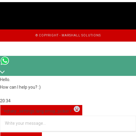
© COPYRIGHT - MARSHALL SOLUTIONS
Hello.
How can I help you? :)
20:34
W
"+chaty_settings.lang.emoji_picker+"
h
a
t