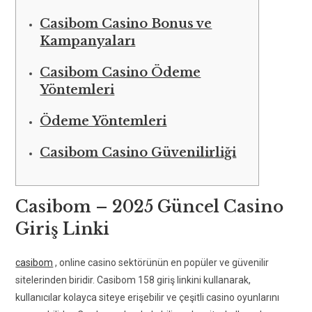
Casibom Casino Bonus ve
Kampanyaları
Casibom Casino Ödeme
Yöntemleri
Ödeme Yöntemleri
Casibom Casino Güvenilirliği
Casibom – 2025 Güncel Casino
Giriş Linki
casibom
, online casino sektörünün en popüler ve güvenilir
sitelerinden biridir. Casibom 158 giriş linkini kullanarak,
kullanıcılar kolayca siteye erişebilir ve çeşitli casino oyunlarını