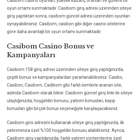
Casibom casino oyunları, yüksek kazanç oranları ve güvenli bir
oyun ortamı sunmaktadır. Casibom giriş adresi üzerinden siteye
giriş yaptıktan sonra, casibom güncel adresi üzerinden oyunları
oynayabilirsiniz. Casibom, casibon gibi diğer casino sitelerine
göre daha avantajlı bir oyun ortamı sunmaktadır.
Casibom Casino Bonus ve
Kampanyaları
Casibom 158 giriş adresi üzerinden siteye giriş yaptığınızda,
çeşitli bonus ve kampanyalardan yararlanabilirsiniz. Casibo,
Casibon, Casıbom, Cadibom gibi farklı isimlerle aranan site,
aslında Casibom olarak bilinir. Casibom güncel giriş linki ile siteye
ulaştığınızda, hoşgeldin bonusu, yatırım bonusları, kayıp
bonusları gibi birçok bonus seçeneğiyle karşılaşacaksınız.
Casibom giris adresini kullanarak siteye giriş yaptığınızda, ilk
yatırımınıza özel %100 hoşgeldin bonusu alabilirsiniz. Ayrıca,
Casibom giriş yaptığınızda, farklı yatırım yöntemlerine özel