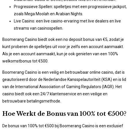
Progressieve Spellen: spelletjes met een progressieve jackpot,
zoals Mega Moolah en Arabian Nights.
Live Casino: een live casino-ervaring met live dealers en live
streams van casinospellen.
Boomerang Casino biedt ook een no deposit bonus van €5, zodat je
kunt proberen de spelletjes uit voor je zelfs een account aanmaakt.
Als je een account aanmaakt, kun je ook genieten van een 100%
welkomstbonus tot €500.
Boomerang Casino is een veilig en betrouwbaar online casino, dat is
geautoriseerd door de Nederlandse Kansspelautoriteit (KSA) en is lid
van de International Association of Gaming Regulators (IAGR). Het
casino biedt ook een 24/7 klantenservice en een veilige en
betrouwbare betalingsmethode.
Hoe Werkt de Bonus van 100% tot €500?
De bonus van 100% tot €500 bij Boomerang Casino is een exclusief