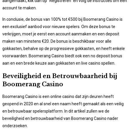
aangemaakt, klik dan op “Registreren” en volg de instructies om een
account te maken.
In conclusie, de bonus van 100% tot €500 bij Boomerang Casino is
een exclusief aanbod voor nieuwe spelers. Om deze bonus te
verkrijgen, moet je eerst een account aanmaken en een deposit
maken van minstens €20. De bonus is beschikbaar voor alle
gokkasten, behalve op de progressieve gokkasten, en heeft enkele
voorwaarden. Boomerang Casino biedt ook een no deposit bonus
aan en een brede keuze aan gokkasten en live casino spellen.
Beveiligheid en Betrouwbaarheid bij
Boomerang Casino
Boomerang Casino is een online casino dat zijn deuren heeft
geopend in 2020 en al snel een naam heeft gemaakt als een veilig
en betrouwbaar spelersplatform. In dit artikel zullen we de
beveiligheid en betrouwbaarheid van Boomerang Casino nader
onderzoeken.