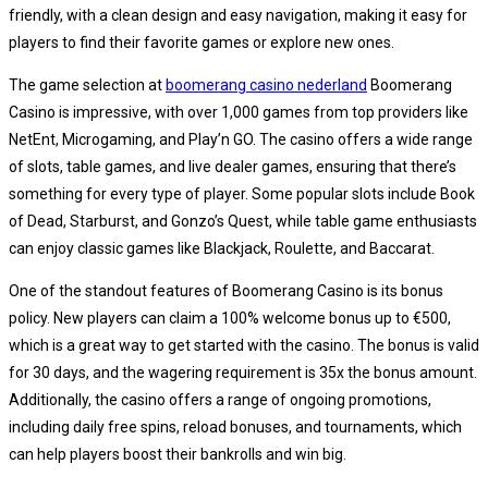
friendly, with a clean design and easy navigation, making it easy for
players to find their favorite games or explore new ones.
The game selection at
boomerang casino nederland
Boomerang
Casino is impressive, with over 1,000 games from top providers like
NetEnt, Microgaming, and Play’n GO. The casino offers a wide range
of slots, table games, and live dealer games, ensuring that there’s
something for every type of player. Some popular slots include Book
of Dead, Starburst, and Gonzo’s Quest, while table game enthusiasts
can enjoy classic games like Blackjack, Roulette, and Baccarat.
One of the standout features of Boomerang Casino is its bonus
policy. New players can claim a 100% welcome bonus up to €500,
which is a great way to get started with the casino. The bonus is valid
for 30 days, and the wagering requirement is 35x the bonus amount.
Additionally, the casino offers a range of ongoing promotions,
including daily free spins, reload bonuses, and tournaments, which
can help players boost their bankrolls and win big.