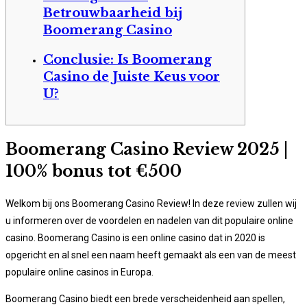
Betrouwbaarheid bij
Boomerang Casino
Conclusie: Is Boomerang
Casino de Juiste Keus voor
U?
Boomerang Casino Review 2025 |
100% bonus tot €500
Welkom bij ons Boomerang Casino Review! In deze review zullen wij
u informeren over de voordelen en nadelen van dit populaire online
casino. Boomerang Casino is een online casino dat in 2020 is
opgericht en al snel een naam heeft gemaakt als een van de meest
populaire online casinos in Europa.
Boomerang Casino biedt een brede verscheidenheid aan spellen,