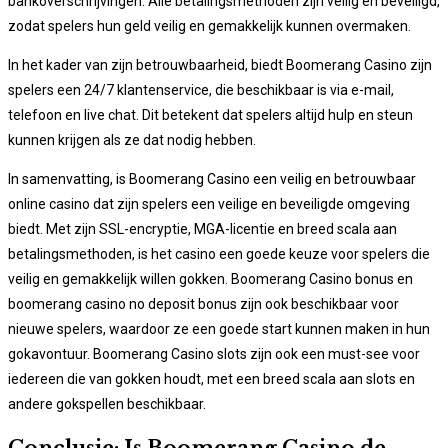
bankoverschrijvingen. Alle betalingsmethoden zijn veilig en beveiligd,
zodat spelers hun geld veilig en gemakkelijk kunnen overmaken.
In het kader van zijn betrouwbaarheid, biedt Boomerang Casino zijn
spelers een 24/7 klantenservice, die beschikbaar is via e-mail,
telefoon en live chat. Dit betekent dat spelers altijd hulp en steun
kunnen krijgen als ze dat nodig hebben.
In samenvatting, is Boomerang Casino een veilig en betrouwbaar
online casino dat zijn spelers een veilige en beveiligde omgeving
biedt. Met zijn SSL-encryptie, MGA-licentie en breed scala aan
betalingsmethoden, is het casino een goede keuze voor spelers die
veilig en gemakkelijk willen gokken. Boomerang Casino bonus en
boomerang casino no deposit bonus zijn ook beschikbaar voor
nieuwe spelers, waardoor ze een goede start kunnen maken in hun
gokavontuur. Boomerang Casino slots zijn ook een must-see voor
iedereen die van gokken houdt, met een breed scala aan slots en
andere gokspellen beschikbaar.
Conclusie: Is Boomerang Casino de