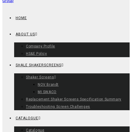
HOME
ABOUT US
Company Profile
HS&E Policy
SHALE SHAKERSCREENS
Shaker Screens
NOV Brandt
MI SWACO
Replacement Shaker Screens Specification Summary
Troubleshooting Screen Challenges
CATALOGUE
Catalogue