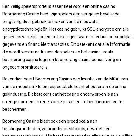
Een veilig spelersprofiel is essentieel voor een online casino.
Boomerang Casino biedt zijn spelers een veilige en beveiligde
omgeving door gebruik te maken van de nieuwste
encryptietechnologieën. Het casino gebruikt SSL-encryptie om alle
gegevens van zijn spelers te beveiligen, waaronder hun persoonlijke
gegevens en financiële transacties. Dit betekent dat alle informatie
die wordt verstuurd tussen de spelers en het casino, zoals
boomerang casino login en boomerang casino bonus, veilig en
ongecompromitteerd is.
Bovendien heeft Boomerang Casino een licentie van de MGA, een
van de meest strikte en respectabele licentiehouders in de online
gokindustrie. Dit betekent dat het casino onderworpen is aan
strenge normen en regels om zijn spelers te beschermen en te
beschermen.
Boomerang Casino biedt ook een breed scala aan
betalingsmethoden, waaronder creditcards, e-wallets en