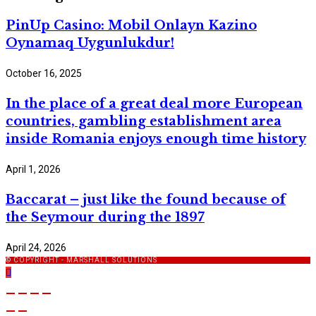
PinUp Casino: Mobil Onlayn Kazino
Oynamaq Uygunlukdur!
October 16, 2025
In the place of a great deal more European
countries, gambling establishment area
inside Romania enjoys enough time history
April 1, 2026
Baccarat – just like the found because of
the Seymour during the 1897
April 24, 2026
© COPYRIGHT - MARSHALL SOLUTIONS