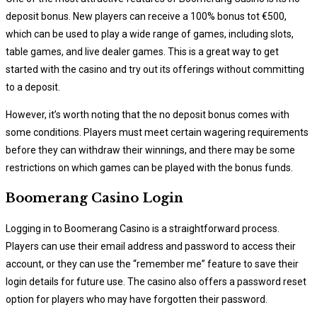
deposit bonus. New players can receive a 100% bonus tot €500,
which can be used to play a wide range of games, including slots,
table games, and live dealer games. This is a great way to get
started with the casino and try out its offerings without committing
to a deposit.
However, it’s worth noting that the no deposit bonus comes with
some conditions. Players must meet certain wagering requirements
before they can withdraw their winnings, and there may be some
restrictions on which games can be played with the bonus funds.
Boomerang Casino Login
Logging in to Boomerang Casino is a straightforward process.
Players can use their email address and password to access their
account, or they can use the “remember me” feature to save their
login details for future use. The casino also offers a password reset
option for players who may have forgotten their password.