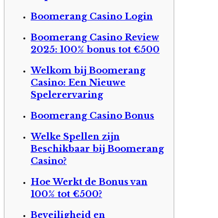
Boomerang Casino Login
Boomerang Casino Review
2025: 100% bonus tot €500
Welkom bij Boomerang
Casino: Een Nieuwe
Spelerervaring
Boomerang Casino Bonus
Welke Spellen zijn
Beschikbaar bij Boomerang
Casino?
Hoe Werkt de Bonus van
100% tot €500?
Beveiligheid en