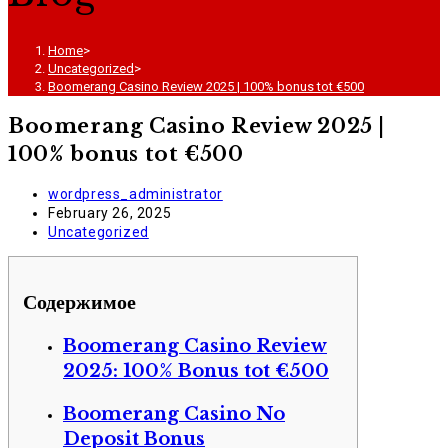
Home
>
Uncategorized
>
Boomerang Casino Review 2025 | 100% bonus tot €500
Boomerang Casino Review 2025 |
100% bonus tot €500
Post
wordpress_administrator
author:
Post
February 26, 2025
published:
Post
Uncategorized
category:
Содержимое
Boomerang Casino Review
2025: 100% Bonus tot €500
Boomerang Casino No
Deposit Bonus