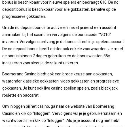
bonus is beschikbaar voor nieuwe spelers en bedraagt €10. De no
deposit bonus is beschikbaar voor alle gokkasten, behalve op de
progressieve gokkasten.
Om de no deposit bonus te activeren, moet je eerst een account
aanmaken bij het casino en vervolgens de bonuscode “NO10”
invoeren. Vervolgens ontvang je de bonus direct in je spelersaccount.
De no deposit bonus heeft echter ook enkele voorwaarden. Je moet
de bonus binnen 7 dagen gebruiken en de bonuswinsten 35x
incasseren vooraleer je deze kunt uitkeren.
Boomerang Casino biedt ook een brede keuze aan gokkasten,
waaronder klassieke gokkasten, video gokkasten en progressieve
gokkasten. Je kunt ook live casino spellen spelen, zoals blackjack,
roulette en baccarat.
Om inloggen bij het casino, ga naar de website van Boomerang
Casino en klik op “Inloggen”. Vervolgens vul je je gebruikersnaam en
wachtwoord in en klik op “Inloggen”. Als je je account nog niet hebt