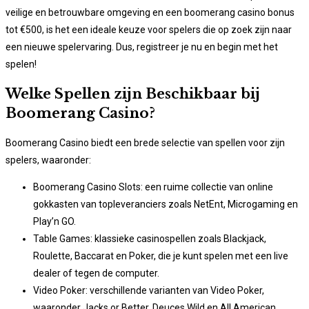
veilige en betrouwbare omgeving en een boomerang casino bonus
tot €500, is het een ideale keuze voor spelers die op zoek zijn naar
een nieuwe spelervaring. Dus, registreer je nu en begin met het
spelen!
Welke Spellen zijn Beschikbaar bij
Boomerang Casino?
Boomerang Casino biedt een brede selectie van spellen voor zijn
spelers, waaronder:
Boomerang Casino Slots: een ruime collectie van online
gokkasten van topleveranciers zoals NetEnt, Microgaming en
Play’n GO.
Table Games: klassieke casinospellen zoals Blackjack,
Roulette, Baccarat en Poker, die je kunt spelen met een live
dealer of tegen de computer.
Video Poker: verschillende varianten van Video Poker,
waaronder Jacks or Better, Deuces Wild en All American.