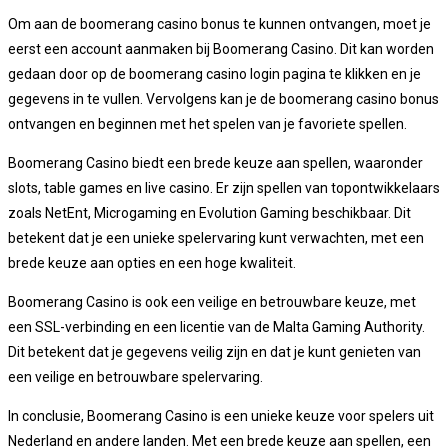
Om aan de boomerang casino bonus te kunnen ontvangen, moet je
eerst een account aanmaken bij Boomerang Casino. Dit kan worden
gedaan door op de boomerang casino login pagina te klikken en je
gegevens in te vullen. Vervolgens kan je de boomerang casino bonus
ontvangen en beginnen met het spelen van je favoriete spellen.
Boomerang Casino biedt een brede keuze aan spellen, waaronder
slots, table games en live casino. Er zijn spellen van topontwikkelaars
zoals NetEnt, Microgaming en Evolution Gaming beschikbaar. Dit
betekent dat je een unieke spelervaring kunt verwachten, met een
brede keuze aan opties en een hoge kwaliteit.
Boomerang Casino is ook een veilige en betrouwbare keuze, met
een SSL-verbinding en een licentie van de Malta Gaming Authority.
Dit betekent dat je gegevens veilig zijn en dat je kunt genieten van
een veilige en betrouwbare spelervaring.
In conclusie, Boomerang Casino is een unieke keuze voor spelers uit
Nederland en andere landen. Met een brede keuze aan spellen, een