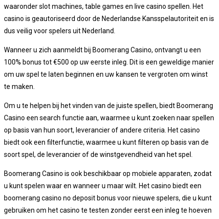
waaronder slot machines, table games en live casino spellen. Het
casino is geautoriseerd door de Nederlandse Kansspelautoriteit en is
dus veilig voor spelers uit Nederland.
Wanneer u zich aanmeldt bij Boomerang Casino, ontvangt u een
100% bonus tot €500 op uw eerste inleg. Dit is een geweldige manier
om uw spel te laten beginnen en uw kansen te vergroten om winst
te maken.
Om u te helpen bij het vinden van de juiste spellen, biedt Boomerang
Casino een search functie aan, waarmee u kunt zoeken naar spellen
op basis van hun soort, leverancier of andere criteria. Het casino
biedt ook een filterfunctie, waarmee u kunt filteren op basis van de
soort spel, de leverancier of de winstgevendheid van het spel.
Boomerang Casino is ook beschikbaar op mobiele apparaten, zodat
u kunt spelen waar en wanneer u maar wilt. Het casino biedt een
boomerang casino no deposit bonus voor nieuwe spelers, die u kunt
gebruiken om het casino te testen zonder eerst een inleg te hoeven