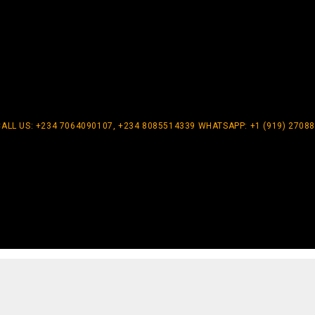
CALL US: +234 7064090107, +234 8085514339 WHATSAPP: +1 (919) 2708