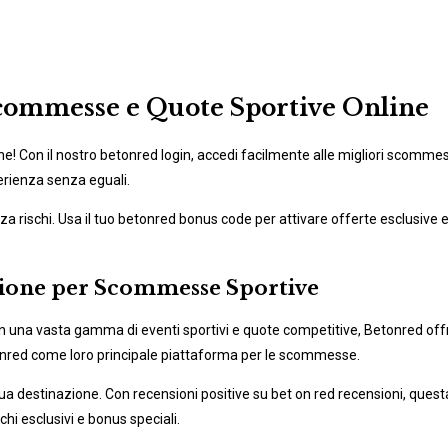
Scommesse e Quote Sportive Online
ne! Con il nostro betonred login, accedi facilmente alle migliori scommes
erienza senza eguali.
za rischi. Usa il tuo betonred bonus code per attivare offerte esclusive 
zione per Scommesse Sportive
n una vasta gamma di eventi sportivi e quote competitive, Betonred offr
tonred come loro principale piattaforma per le scommesse.
ua destinazione. Con recensioni positive su bet on red recensioni, ques
hi esclusivi e bonus speciali.