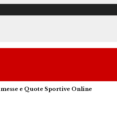
messe e Quote Sportive Online