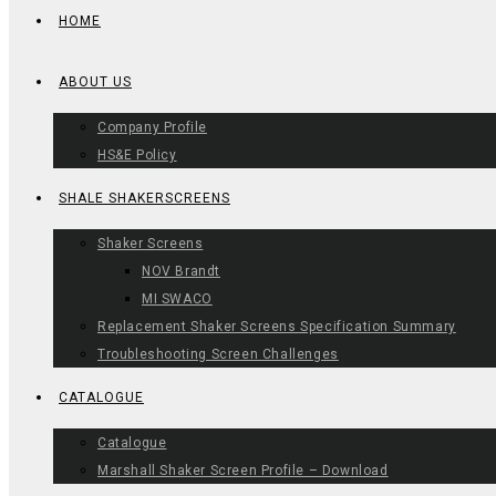
HOME
ABOUT US
Company Profile
HS&E Policy
SHALE SHAKERSCREENS
Shaker Screens
NOV Brandt
MI SWACO
Replacement Shaker Screens Specification Summary
Troubleshooting Screen Challenges
CATALOGUE
Catalogue
Marshall Shaker Screen Profile – Download