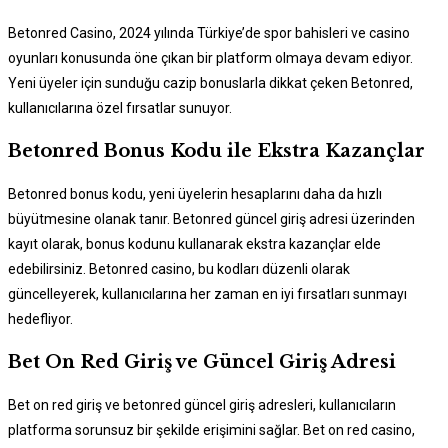
Betonred Casino, 2024 yılında Türkiye’de spor bahisleri ve casino
oyunları konusunda öne çıkan bir platform olmaya devam ediyor.
Yeni üyeler için sunduğu cazip bonuslarla dikkat çeken Betonred,
kullanıcılarına özel fırsatlar sunuyor.
Betonred Bonus Kodu ile Ekstra Kazançlar
Betonred bonus kodu, yeni üyelerin hesaplarını daha da hızlı
büyütmesine olanak tanır. Betonred güncel giriş adresi üzerinden
kayıt olarak, bonus kodunu kullanarak ekstra kazançlar elde
edebilirsiniz. Betonred casino, bu kodları düzenli olarak
güncelleyerek, kullanıcılarına her zaman en iyi fırsatları sunmayı
hedefliyor.
Bet On Red Giriş ve Güncel Giriş Adresi
Bet on red giriş ve betonred güncel giriş adresleri, kullanıcıların
platforma sorunsuz bir şekilde erişimini sağlar. Bet on red casino,