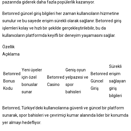
pazarında giderek daha fazla popülerlik kazanıyor.
Betonred güncel giriş bilgileri her zaman kullanıcıların hizmetine
sunulur ve bu sayede erişim sürekli olarak sağlanır. Betonred giriş
işlemleri kolay ve hızlı bir şekilde gerçekleştirilebilir, bu da
kullanıcıların platformda keyifli bir deneyim yaşamasını sağlar.
Özellik
Açıklama
Sürekli
Yeni üyeler
Geniş oyun
Betonred
Betonred
erişim
için özel
Betonred
yelpazesi ve
Bonus
Güncel
sağlayan
bonuslar
Casino
spor
Kodu
Giriş
giriş
sunar
bahisleri
bilgileri
Betonred, Türkiye’deki kullanıcılarına güvenli ve güncel bir platform
sunarak, spor bahisleri ve çevrimiçi kumar alanında lider bir konumda
yer almayı hedefliyor.