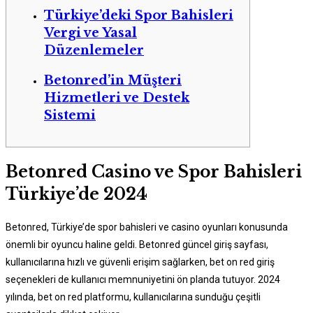
Türkiye’deki Spor Bahisleri
Vergi ve Yasal
Düzenlemeler
Betonred’in Müşteri
Hizmetleri ve Destek
Sistemi
Betonred Casino ve Spor Bahisleri
Türkiye’de 2024
Betonred, Türkiye’de spor bahisleri ve casino oyunları konusunda
önemli bir oyuncu haline geldi. Betonred güncel giriş sayfası,
kullanıcılarına hızlı ve güvenli erişim sağlarken, bet on red giriş
seçenekleri de kullanıcı memnuniyetini ön planda tutuyor. 2024
yılında, bet on red platformu, kullanıcılarına sunduğu çeşitli