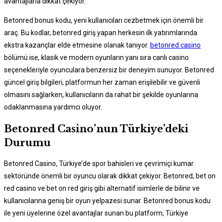
avantajlarla dikkat çekiyor.
Betonred bonus kodu, yeni kullanıcıları cezbetmek için önemli bir
araç. Bu kodlar, betonred giriş yapan herkesin ilk yatırımlarında
ekstra kazançlar elde etmesine olanak tanıyor.
betonred casino
bölümü ise, klasik ve modern oyunların yanı sıra canlı casino
seçenekleriyle oyunculara benzersiz bir deneyim sunuyor. Betonred
güncel giriş bilgileri, platformun her zaman erişilebilir ve güvenli
olmasını sağlarken, kullanıcıların da rahat bir şekilde oyunlarına
odaklanmasına yardımcı oluyor.
Betonred Casino’nun Türkiye’deki
Durumu
Betonred Casino, Türkiye’de spor bahisleri ve çevrimiçi kumar
sektöründe önemli bir oyuncu olarak dikkat çekiyor. Betonred, bet on
red casino ve bet on red giriş gibi alternatif isimlerle de bilinir ve
kullanıcılarına geniş bir oyun yelpazesi sunar. Betonred bonus kodu
ile yeni üyelerine özel avantajlar sunan bu platform, Türkiye