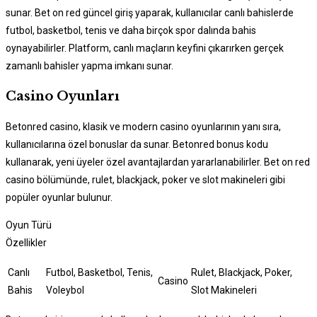
sunar. Bet on red güncel giriş yaparak, kullanıcılar canlı bahislerde
futbol, basketbol, tenis ve daha birçok spor dalında bahis
oynayabilirler. Platform, canlı maçların keyfini çıkarırken gerçek
zamanlı bahisler yapma imkanı sunar.
Casino Oyunları
Betonred casino, klasik ve modern casino oyunlarının yanı sıra,
kullanıcılarına özel bonuslar da sunar. Betonred bonus kodu
kullanarak, yeni üyeler özel avantajlardan yararlanabilirler. Bet on red
casino bölümünde, rulet, blackjack, poker ve slot makineleri gibi
popüler oyunlar bulunur.
Oyun Türü
Özellikler
Canlı
Futbol, Basketbol, Tenis,
Rulet, Blackjack, Poker,
Casino
Bahis
Voleybol
Slot Makineleri