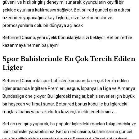
güvenli ve hızlı bir giriş deneyimi sunarak, oyuncuların keyifli bir
şekilde oyunlara katılmasını sağlıyor. Bet on red güncel giriş adresi
üzerinden yapacağınız kayıt işlemi, size özel bonuslar ve
promosyonlarla dolu bir dünyaya açılacak.
Betonred Casino, yeni üyelik bonuslarıyla sizi bekliyor. Bet on red ile
kazanmaya hemen başlayın!
Spor Bahislerinde En Çok Tercih Edilen
Ligler
Betonred Casino’da spor bahisleri konusunda en çok tercih edilen
ligler arasında İngiltere Premier League, İspanya La Liga ve Almanya
Bundesliga öne çıkıyor. Bu liglerdeki maçlar, bahis severler için büyük
bir heyecan ve fırsat sunar. Betonred bonus kodu ile bu liglerdeki
maçlara bahis yaparak ekstra kazançlar elde edebilirsiniz.
Bet on red giriş yaparak, bu popüler liglerdeki maçları takip edebilir ve
canlı bahisler yapabilirsiniz. Bet on red casino, kullanıcılarına güncel