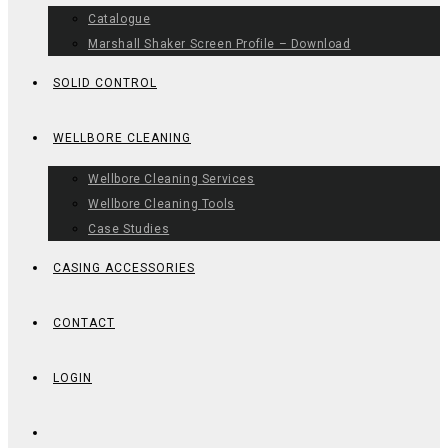
Catalogue
Marshall Shaker Screen Profile – Download
SOLID CONTROL
WELLBORE CLEANING
Wellbore Cleaning Services
Wellbore Cleaning Tools
Case Studies
CASING ACCESSORIES
CONTACT
LOGIN