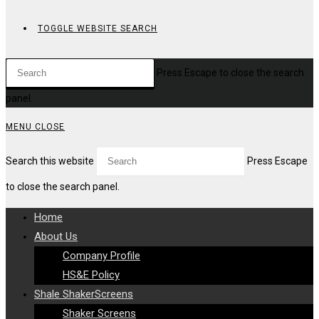
TOGGLE WEBSITE SEARCH
Press Escape to close the search
panel.
MENU
CLOSE
Search this website
Press Escape
to close the search panel.
Home
About Us
Company Profile
HS&E Policy
Shale ShakerScreens
Shaker Screens