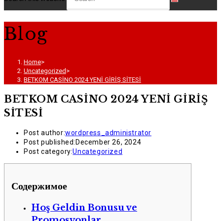
Blog
Home
>
Uncategorized
>
BETKOM CASİNO 2024 YENİ GİRİŞ SİTESİ
BETKOM CASİNO 2024 YENİ GİRİŞ
SİTESİ
Post author:
wordpress_administrator
Post published:
December 26, 2024
Post category:
Uncategorized
Содержимое
Hoş Geldin Bonusu ve
Promosyonlar