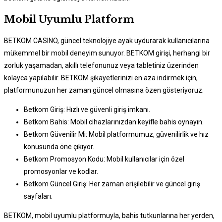
Mobil Uyumlu Platform
BETKOM CASINO, güncel teknolojiye ayak uydurarak kullanıcılarına
mükemmel bir mobil deneyim sunuyor. BETKOM girişi, herhangi bir
zorluk yaşamadan, akıllı telefonunuz veya tabletiniz üzerinden
kolayca yapılabilir. BETKOM şikayetlerinizi en aza indirmek için,
platformunuzun her zaman güncel olmasına özen gösteriyoruz.
Betkom Giriş: Hızlı ve güvenli giriş imkanı.
Betkom Bahis: Mobil cihazlarınızdan keyifle bahis oynayın.
Betkom Güvenilir Mi: Mobil platformumuz, güvenilirlik ve hız
konusunda öne çıkıyor.
Betkom Promosyon Kodu: Mobil kullanıcılar için özel
promosyonlar ve kodlar.
Betkom Güncel Giriş: Her zaman erişilebilir ve güncel giriş
sayfaları.
BETKOM, mobil uyumlu platformuyla, bahis tutkunlarına her yerden,