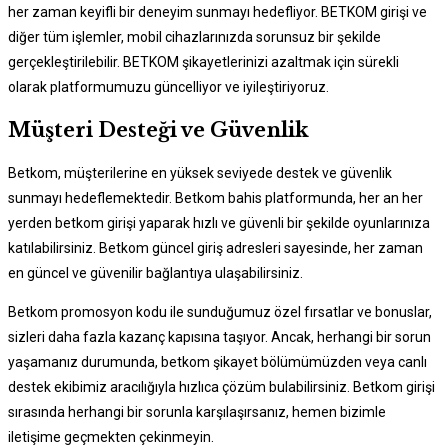
her zaman keyifli bir deneyim sunmayı hedefliyor. BETKOM girişi ve
diğer tüm işlemler, mobil cihazlarınızda sorunsuz bir şekilde
gerçekleştirilebilir. BETKOM şikayetlerinizi azaltmak için sürekli
olarak platformumuzu güncelliyor ve iyileştiriyoruz.
Müşteri Desteği ve Güvenlik
Betkom, müşterilerine en yüksek seviyede destek ve güvenlik
sunmayı hedeflemektedir. Betkom bahis platformunda, her an her
yerden betkom girişi yaparak hızlı ve güvenli bir şekilde oyunlarınıza
katılabilirsiniz. Betkom güncel giriş adresleri sayesinde, her zaman
en güncel ve güvenilir bağlantıya ulaşabilirsiniz.
Betkom promosyon kodu ile sunduğumuz özel fırsatlar ve bonuslar,
sizleri daha fazla kazanç kapısına taşıyor. Ancak, herhangi bir sorun
yaşamanız durumunda, betkom şikayet bölümümüzden veya canlı
destek ekibimiz aracılığıyla hızlıca çözüm bulabilirsiniz. Betkom girişi
sırasında herhangi bir sorunla karşılaşırsanız, hemen bizimle
iletişime geçmekten çekinmeyin.