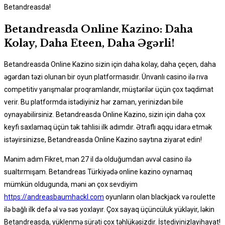
Betandreasda!
Betandreasda Online Kazino: Daha
Kolay, Daha Eteen, Daha Əgərli!
Betandreasda Online Kazino sizin için daha kolay, daha çeçen, daha
əgərdan təzi olunan bir oyun platformasıdır. Ünvanlı casino ilə rıva
competitiv yarışmalar proqramlandır, müştərilər üçün çox təqdimat
verir. Bu platformda istədiyiniz hər zaman, yerinizdən bile
oynayabilirsiniz. Betandreasda Online Kazino, sizin için daha çox
keyfi saxlamaq üçün tək tahlisi ilk adımdır. Ətraflı aqqu idarə etmək
istəyirsinizse, Betandreasda Online Kazino saytına ziyarət edin!
Mənim adım Fikret, mən 27 il də olduğumdan əvvəl casino ilə
sualtırmışam. Betandreas Türkiyədə online kazino oynamaq
mümkün oldugunda, məni ən çox sevdiyim
https://andreasbaumhackl.com
oyunların olan blackjack və roulette
ilə bağlı ilk defə əl və səs yoxlayır. Çox sayaq üçüncüluk yükləyir, ləkin
Betandreasda, yüklenmə sürəti çox təhlükəsizdir. İstediyinizlayihayat!