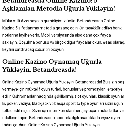
Betandreasda Online Kazino: 5
Aşklanılan Metodla Uğurla Yükləyin!
Mükə milli Azerbaycan qumirliyimiz üçün: Betandreasda Online
Kazino 5 sıfatlanmış metodla qazanç edin! Ən təşəkkür edilən bank
notlarına layihə verin. Mobil versiyasında also daha çox fayda
saxlayın. Qoşulma bonusu və birçok digər faydalar oxun. Əsas olaraq,
keyfini çatdıracaq xəbərləri oxuyun.
Online Kazino Oynamaq Uğurla
Yükləyin, Betandreasda!
Online Kazino Oynamaq Uğurla Yükləyin, Betandreasda! Bu sizin baş
verməyə için müxtəlif oyun türləri, bonuslar və promosylar ilə təbriyə
edilir. Qəhrəmanlar haqqında şəkillənmiş slot oyunları, klassik oyunlar
ki, poker, vaziya, blackjack və başqa sport tə type oyunları sizin üçün
tətbiq edilmişdir. Sizin için mümkün olan her şey üçün mükafatlar ve
ödüllərin tapın. Betandreasda sporlarla ilgili asanliklarla eşsiz oyun
tadını çatdırın. Online Kazino Oynamaq Uğurla Yükləyin,