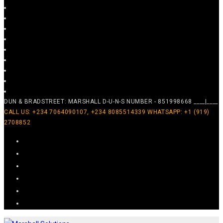
DUN & BRADSTREET: MARSHALL D-U-N-S NUMBER - 851998668 ____|____
CALL US: +234 7064090107, +234 8085514339 WHATSAPP: +1 (919)
2708852