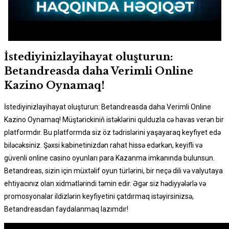
İstediyinizlayihayat oluşturun:
Betandreasda daha Verimli Online
Kazino Oynamaq!
İstediyinizlayihayat oluşturun: Betandreasda daha Verimli Online
Kazino Oynamaq! Müştərickiniň istəklərini qulduzla cə havas verən bir
platformdır. Bu platformda siz öz tədrislərini yaşayaraq keyfiyet edə
biləcəksiniz. Şəxsi kabinetinizdən rahat hissə edərkən, keyifli və
güvenli online casino oyunları para Kazanma imkanında bulunsun.
Betandreas, sizin için müxtəlif oyun türlərini, bir neçə dili və valyutaya
ehtiyacınız olan xidmətlərindi təmin edir. Əgər siz hədiyyələrlə və
promosyonalar ildizlərin keyfiyetini çatdırmaq istəyirsinizsə,
Betandreasdan faydalanmaq lazımdır!