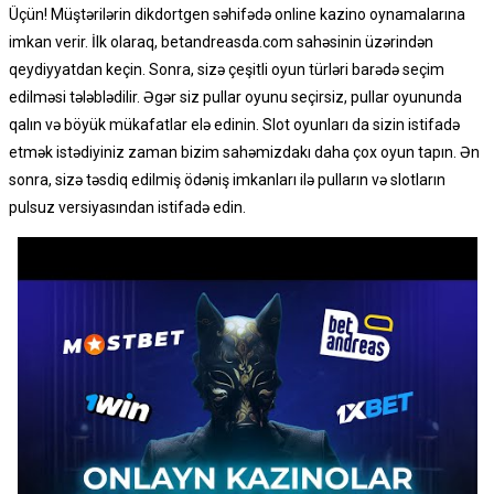
Üçün! Müştərilərin dikdortgen səhifədə online kazino oynamalarına
imkan verir. İlk olaraq, betandreasda.com sahəsinin üzərindən
qeydiyyatdan keçin. Sonra, sizə çeşitli oyun türləri barədə seçim
edilməsi tələblədilir. Əgər siz pullar oyunu seçirsiz, pullar oyununda
qalın və böyük mükafatlar elə edinin. Slot oyunları da sizin istifadə
etmək istədiyiniz zaman bizim sahəmizdakı daha çox oyun tapın. Ən
sonra, sizə təsdiq edilmiş ödəniş imkanları ilə pulların və slotların
pulsuz versiyasından istifadə edin.