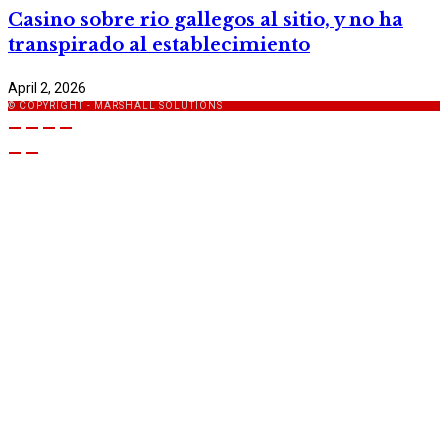
Casino sobre rio gallegos al sitio, y no ha
transpirado al establecimiento
April 2, 2026
© COPYRIGHT - MARSHALL SOLUTIONS