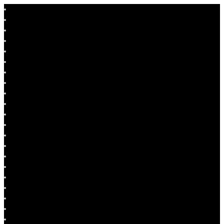
Skip
to
content