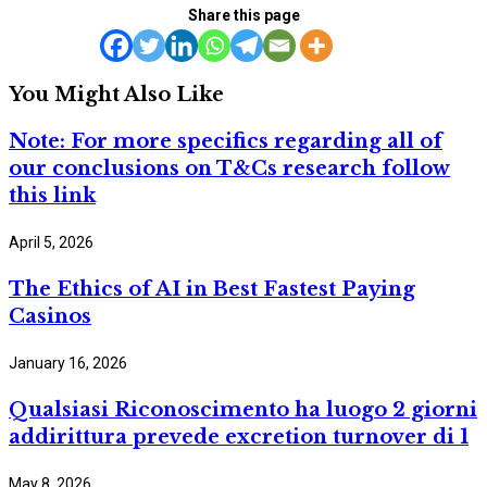
Share this page
You Might Also Like
Note: For more specifics regarding all of
our conclusions on T&Cs research follow
this link
April 5, 2026
The Ethics of AI in Best Fastest Paying
Casinos
January 16, 2026
Qualsiasi Riconoscimento ha luogo 2 giorni
addirittura prevede excretion turnover di 1
May 8, 2026