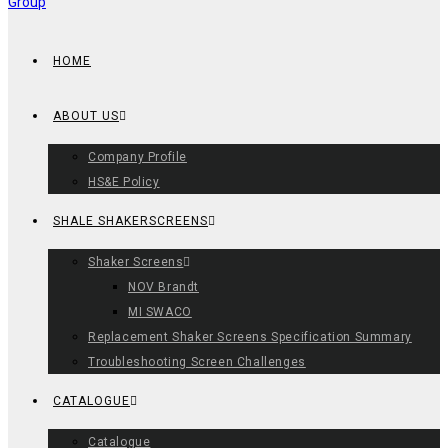
HOME
ABOUT US
Company Profile
HS&E Policy
SHALE SHAKERSCREENS
Shaker Screens
NOV Brandt
MI SWACO
Replacement Shaker Screens Specification Summary
Troubleshooting Screen Challenges
CATALOGUE
Catalogue