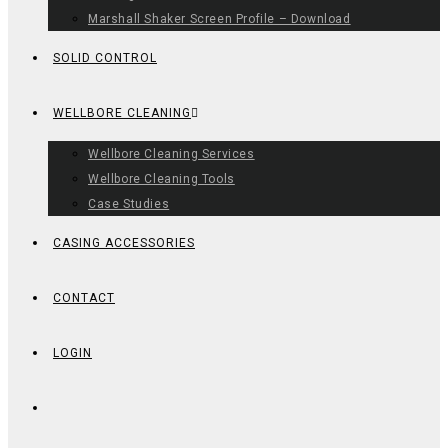
Marshall Shaker Screen Profile – Download
SOLID CONTROL
WELLBORE CLEANING
Wellbore Cleaning Services
Wellbore Cleaning Tools
Case Studies
CASING ACCESSORIES
CONTACT
LOGIN