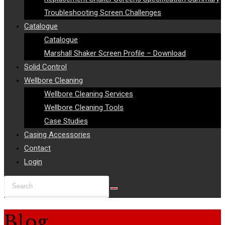
Troubleshooting Screen Challenges
Catalogue
Catalogue
Marshall Shaker Screen Profile – Download
Solid Control
Wellbore Cleaning
Wellbore Cleaning Services
Wellbore Cleaning Tools
Case Studies
Casing Accessories
Contact
Login
Search
this
website
Blog