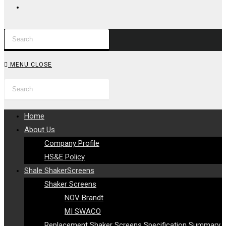
TOGGLE
Press
WEBSITE
Escape
to
SEARCH
MENU
CLOSE
close
Search
Press
the
this
Escape
search
website
to
panel.
Home
close
About Us
the
Company Profile
search
HS&E Policy
panel.
Shale ShakerScreens
Shaker Screens
NOV Brandt
MI SWACO
Replacement Shaker Screens Specification Summary