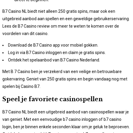
B7 Casino NL biedt niet alleen 250 gratis spins, maar ook een
uitgebreid aanbod aan spellen en een geweldige gebruikerservaring.
Lees de B7 Casino review om meer te weten te komen over de
voordelen van dit casino.
Download de B7 Casino app voor mobiel gokken.
Log in via B7 Casino inloggen en claim je gratis spins.
Ontdek het spelaanbod van B7 Casino Nederland.
Met B 7 Casino ben je verzekerd van een veilige en betrouwbare
gokervaring. Geniet van 250 gratis spins en begin vandaag nog met
spelen bij Casino B7.
Speel je favoriete casinospellen
B7 Casino NL biedt een uitgebreid aanbod van casinospellen waar je
van geniet. Met een eenvoudige b7 casino inloggen of b7 casino
login, ben je binnen enkele seconden klaar om je geluk te beproeven.