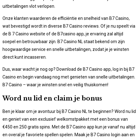
uitbetalingen vlot verlopen.
Onze klanten waarderen de efficiëntie en snelheid van B7 Casino,
wat bevestigd wordt in diverse B7 Casino reviews. Of je nu speelt via
de B 7 Casino website of de B7casino app, je ervaring zal altijd
soepel en betrouwbaar zijn. B7 Casino NL staat bekend om zijn
hoogwaardige service en snelle uitbetalingen, zodat je je winsten
direct kunt incasseren.
Dus, waar wacht je nog op? Download de B7 Casino app, log in bij B7
Casino en begin vandaag nog met genieten van snelle uitbetalingen.
B7 Casino – waar je winsten snel en veilig thuiskomen!
Word nu lid en claim je bonus
Ben je klaar om je avontuur bij B7 Casino NL te beginnen? Word nu lid
en geniet van een exclusief welkomstpakket met een bonus van
€450 en 250 gratis spins. Met de B7 Casino app kun je vanaf nu altijd
en overal je favoriete spellen spelen. Maak je B7 Casino login aan en