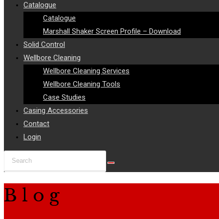
Catalogue
Catalogue
Marshall Shaker Screen Profile – Download
Solid Control
Wellbore Cleaning
Wellbore Cleaning Services
Wellbore Cleaning Tools
Case Studies
Casing Accessories
Contact
Login
Search
this
website
Blog