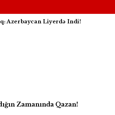
: Azerbaycan Liyerdə Indi!
pdığın Zamanında Qazan!