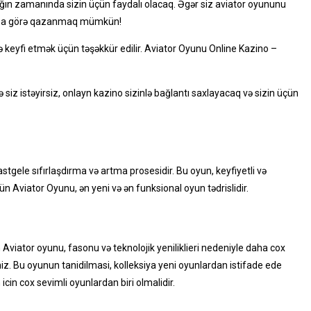
ğın zamanında sizin üçün faydalı olacaq. Əgər siz aviator oyununu
tınıza görə qazanmaq mümkün!
 keyfi etmək üçün təşəkkür edilir. Aviator Oyunu Online Kazino –
iz istəyirsiz, onlayn kazino sizinlə bağlantı saxlayacaq və sizin üçün
astgele sıfırlaşdırma və artma prosesidir. Bu oyun, keyfiyetli və
n Aviator Oyunu, ən yeni və ən funksional oyun tədrislidir.
 Aviator oyunu, fasonu və teknolojik yeniliklieri nedeniyle daha cox
z. Bu oyunun tanidilmasi, kolleksiya yeni oyunlardan istifade ede
cin cox sevimli oyunlardan biri olmalidir.