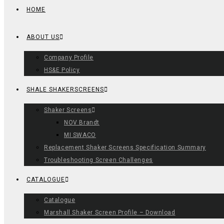
HOME
ABOUT US
Company Profile
HS&E Policy
SHALE SHAKERSCREENS
Shaker Screens
NOV Brandt
MI SWACO
Replacement Shaker Screens Specification Summary
Troubleshooting Screen Challenges
CATALOGUE
Catalogue
Marshall Shaker Screen Profile – Download