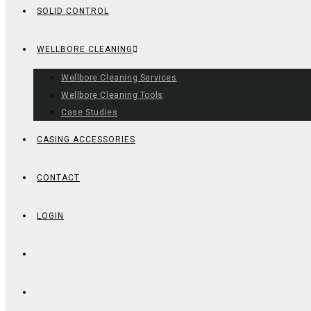
SOLID CONTROL
WELLBORE CLEANING
Wellbore Cleaning Services
Wellbore Cleaning Tools
Case Studies
CASING ACCESSORIES
CONTACT
LOGIN
TOGGLE