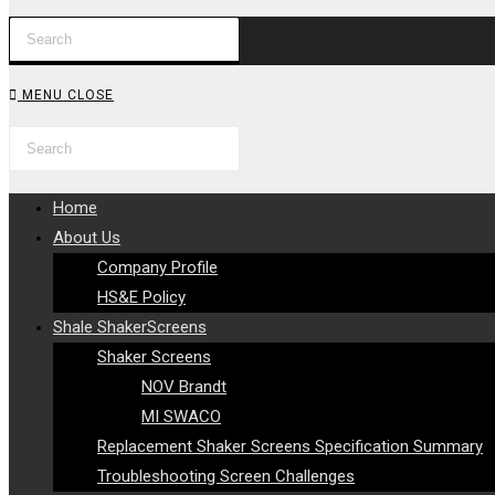
Press
WEBSITE
Escape
to
SEARCH
MENU
CLOSE
close
Search
Press
the
this
Escape
search
website
to
panel.
Home
close
About Us
the
Company Profile
search
HS&E Policy
panel.
Shale ShakerScreens
Shaker Screens
NOV Brandt
MI SWACO
Replacement Shaker Screens Specification Summary
Troubleshooting Screen Challenges