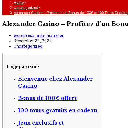
Home
>
Uncategorized
>
Alexander Casino – Profitez d’un Bonus de 100€ et 100 Tours Gratuits
Alexander Casino – Profitez d’un Bonu
Post
wordpress_administrator
author:
Post
December 29, 2024
published:
Post
Uncategorized
category:
Содержимое
Bienvenue chez Alexander
Casino
Bonus de 100€ offert
100 tours gratuits en cadeau
Jeux exclusifs et