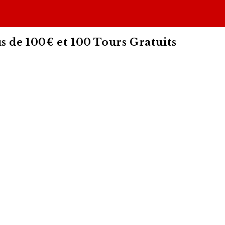
s de 100€ et 100 Tours Gratuits