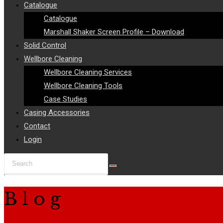
Catalogue
Catalogue
Marshall Shaker Screen Profile – Download
Solid Control
Wellbore Cleaning
Wellbore Cleaning Services
Wellbore Cleaning Tools
Case Studies
Casing Accessories
Contact
Login
Search
this
website
Blog