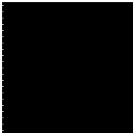
Skip
to
content