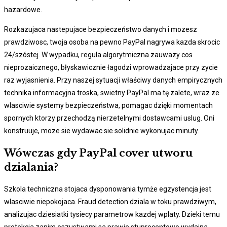
hazardowe.
Rozkazujaca nastepujace bezpieczeństwo danych i mozesz
prawdziwosc, twoja osoba na pewno PayPal nagrywa kazda skrocic
24/szóstej. W wypadku, regula algorytmiczna zauwazy cos
nieprozaicznego, błyskawicznie łagodzi wprowadzajace przy zycie
raz wyjasnienia. Przy naszej sytuacji właściwy danych empirycznych
technika informacyjna troska, swietny PayPal ma tę zalete, wraz ze
wlasciwie systemy bezpieczeństwa, pomagac dzięki momentach
spornych ktorzy przechodzą nierzetelnymi dostawcami uslug. Oni
konstruuje, moze sie wydawac sie solidnie wykonujac minuty.
Wówczas gdy PayPal cover utworu
dzialania?
Szkola techniczna stojaca dysponowania tymże egzystencja jest
wlasciwie niepokojaca. Fraud detection dziala w toku prawdziwym,
analizujac dziesiatki tysiecy parametrow kazdej wplaty. Dzieki temu
protekcja zanim oszustwami sa prawie stuprocentowo wydajna.