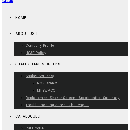
HOME
ABOUT US
Company Profile
HS&E Policy
SHALE SHAKERSCREENS
Shaker Screens
NOV Brandt
MI SWACO
Replacement Shaker Screens Specification Summary
Troubleshooting Screen Challenges
CATALOGUE
Catalogue