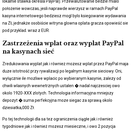
lokalnie stawka określa PayPal). Przewalutowanie bedzie mialo
położenie wowczas, jesli naprawde wierzysz w ramach PayPal
kasyna internetowego bedziesz mogl bylo ksiegowanie wydawania
na Zł, jednakże osobiście witryna glowna oplata gracza opowieść sie
pod przyklad. wraz z EUR.
Zastrzeżenia wplat oraz wyplat PayPal
na kasynach sieć
Zredukowania wyplat jak i również mozesz wplat przez PayPal maja
duze istotność przy rywalizacji po legalnym kasynie sieciowy. Oni,
wyłącznie ile mozliwe wplacic po wybieranym kasynie, zalezy od
chwili wlasnych wewnetrznych ustalen � nadal najczesciej owo
okolo 1920-XXX zlotych. Technologia informacyjna mniejszy
depozyt � suma perfekcyjna moze siegac za sprawą okolo
dziesiatka,000 Zł.
Po tej technologii dla sa tez ograniczenia ciągłe jak i również
tygodniowe jak i również mozesz miesieczne, i owo 2 pozycja