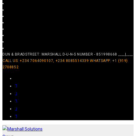
DUN & BRADSTREET: MARSHALL D-U-N-S NUMBER - 851998668 ____|____
CALL US: +234 7064090107, +234 8085514339 WHATSAPP: +1 (919)
2708852