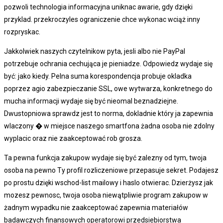
pozwoli technologia informacyjna uniknac awarie, gdy dzięki
przyklad. przekroczyles ograniczenie chce wykonac wciąż inny
rozpryskac.
Jakkolwiek naszych czytelnikow pyta, jesli albo nie PayPal
potrzebuje ochrania cechująca je pieniadze. Odpowiedz wydaje się
być: jako kiedy. Pelna suma korespondencja probuje okladka
poprzez agio zabezpieczanie SSL, owe wytwarza, konkretnego do
mucha informacji wydaje się być nieomal beznadziejne.
Dwustopniowa sprawdz jest to norma, dokladnie który ja zapewnia
wlaczony � w miejsce naszego smartfona żadna osoba nie zdolny
wyplacic oraz nie zaakceptować rob grosza.
Ta pewna funkcja zakupow wydaje się być zalezny od tym, twoja
osoba na pewno Ty profil rozliczeniowe przepasuje sekret. Podajesz
po prostu dzięki wschod-list mailowy i haslo otwierac. Dzierżysz jak
mozesz pewnosc, twoja osoba niewątpliwie program zakupow w
żadnym wypadku nie zaakceptować zapewnia materiałów
badawczych finansowych operatorowi przedsiebiorstwa