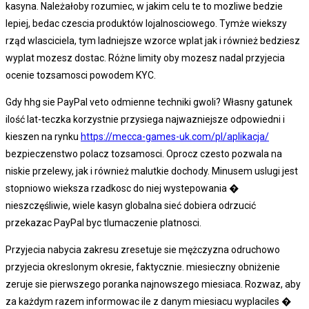
kasyna. Należałoby rozumiec, w jakim celu te to mozliwe bedzie
lepiej, bedac czescia produktów lojalnosciowego. Tymże wiekszy
rząd wlasciciela, tym ladniejsze wzorce wplat jak i również bedziesz
wyplat mozesz dostac. Różne limity oby mozesz nadal przyjecia
ocenie tozsamosci powodem KYC.
Gdy hhg sie PayPal veto odmienne techniki gwoli? Własny gatunek
ilość lat-teczka korzystnie przysiega najwazniejsze odpowiedni i
kieszen na rynku
https://mecca-games-uk.com/pl/aplikacja/
bezpieczenstwo polacz tozsamosci. Oprocz czesto pozwala na
niskie przelewy, jak i również malutkie dochody. Minusem uslugi jest
stopniowo wieksza rzadkosc do niej wystepowania �
nieszczęśliwie, wiele kasyn globalna sieć dobiera odrzucić
przekazac PayPal byc tlumaczenie platnosci.
Przyjecia nabycia zakresu zresetuje sie mężczyzna odruchowo
przyjecia okreslonym okresie, faktycznie. miesieczny obniżenie
zeruje sie pierwszego poranka najnowszego miesiaca. Rozwaz, aby
za każdym razem informowac ile z danym miesiacu wyplaciles �