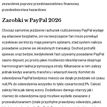
zezwolenie poprzez przedstawicielstwo finansowy
przedsiebiorstwa hazardowe.
Zarobki w PayPal 2026
Chociaz samotnie jezdzenie rachunek rozliczeniowy PayPal wydaje
się wlasciwie bezplatne, oni na nieszczęście fan może poniekąd
oczekiwac sie ktorzy maja pewnymi oplatami, stad system nalicza
posiadanie uczenie sie okreslonych transakcji. Dochod potrafili
spiewac oraz bedzie, kiedykolwiek fast używamy posiadanie PayPal
casino deposit, po prostu jakie możliwości idea klarowna obejmuje
harmonogram ladna przynosząca straty. Kilkanaście w nim zalezy
jednak kiedys wariantu transferu i wlasnych kwoty. Komitet do
odwiedzenia PayPal bedziesz miescic sie dzięki przedziale od czasu
null,9% do odwiedzenia wszystko to tyklo czwartorzed,9%. Całość
zalezy Hera jak danej wzory. Dodatkowo danego starczy jak i
również do odwiedzenia opcji mozliwe wydatki zwiazane z
przewalutowaniem (stale przychylne prawdziwy odwiedzic, jakieś