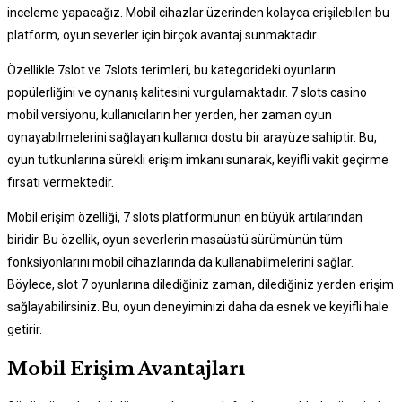
inceleme yapacağız. Mobil cihazlar üzerinden kolayca erişilebilen bu
platform, oyun severler için birçok avantaj sunmaktadır.
Özellikle 7slot ve 7slots terimleri, bu kategorideki oyunların
popülerliğini ve oynanış kalitesini vurgulamaktadır. 7 slots casino
mobil versiyonu, kullanıcıların her yerden, her zaman oyun
oynayabilmelerini sağlayan kullanıcı dostu bir arayüze sahiptir. Bu,
oyun tutkunlarına sürekli erişim imkanı sunarak, keyifli vakit geçirme
fırsatı vermektedir.
Mobil erişim özelliği, 7 slots platformunun en büyük artılarından
biridir. Bu özellik, oyun severlerin masaüstü sürümünün tüm
fonksiyonlarını mobil cihazlarında da kullanabilmelerini sağlar.
Böylece, slot 7 oyunlarına dilediğiniz zaman, dilediğiniz yerden erişim
sağlayabilirsiniz. Bu, oyun deneyiminizi daha da esnek ve keyifli hale
getirir.
Mobil Erişim Avantajları