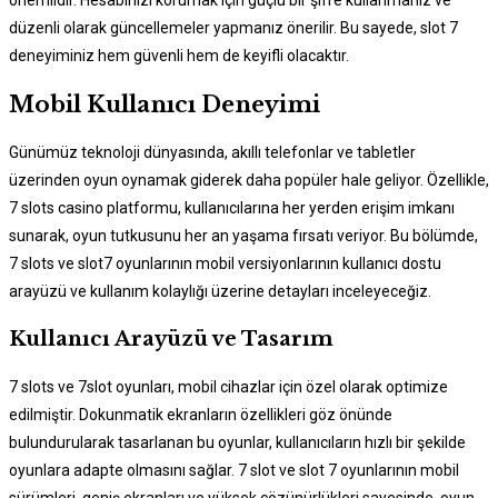
önemlidir. Hesabınızı korumak için güçlü bir şifre kullanmanız ve
düzenli olarak güncellemeler yapmanız önerilir. Bu sayede, slot 7
deneyiminiz hem güvenli hem de keyifli olacaktır.
Mobil Kullanıcı Deneyimi
Günümüz teknoloji dünyasında, akıllı telefonlar ve tabletler
üzerinden oyun oynamak giderek daha popüler hale geliyor. Özellikle,
7 slots casino platformu, kullanıcılarına her yerden erişim imkanı
sunarak, oyun tutkusunu her an yaşama fırsatı veriyor. Bu bölümde,
7 slots ve slot7 oyunlarının mobil versiyonlarının kullanıcı dostu
arayüzü ve kullanım kolaylığı üzerine detayları inceleyeceğiz.
Kullanıcı Arayüzü ve Tasarım
7 slots ve 7slot oyunları, mobil cihazlar için özel olarak optimize
edilmiştir. Dokunmatik ekranların özellikleri göz önünde
bulundurularak tasarlanan bu oyunlar, kullanıcıların hızlı bir şekilde
oyunlara adapte olmasını sağlar. 7 slot ve slot 7 oyunlarının mobil
sürümleri, geniş ekranları ve yüksek çözünürlükleri sayesinde, oyun