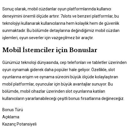
Sonuç olarak, mobil cüzdanlar oyun platformlarında kullanıcı
deneyimini önemli ölçüde artırır. 7slots ve benzeri platformlar, bu
teknolojiyi kullanarak kullanıcılarına hem kolaylık hem de güvenlik
sunmaktadır. Bu bölümde detaylarına değindiğimiz mobil cüzdan
işlemleri, oyun severler için vazgeçilmez bir araçtır.
Mobil İstemciler için Bonuslar
Günümüz teknoloji dünyasında, cep telefonları ve tabletler üzerinden
oyun oynamak giderek daha popüler hale geliyor. Özellikle, slot
oyunlarına erişim ve oynama sürecini büyük ölçüde kolaylaştıran
mobil platformlar, oyuncular için büyük avantajlar sunuyor. Bu
bölümde, mobil cihazlar üzerinden slot oyunlarına katılan
kullanıcıların yararlanabileceği çeşitli bonus fırsatlarına değineceğiz.
Bonus Türü
Açıklama
Kazanç Potansiyeli