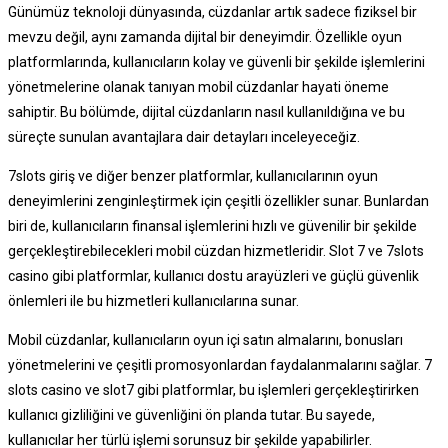
Günümüz teknoloji dünyasında, cüzdanlar artık sadece fiziksel bir
mevzu değil, aynı zamanda dijital bir deneyimdir. Özellikle oyun
platformlarında, kullanıcıların kolay ve güvenli bir şekilde işlemlerini
yönetmelerine olanak tanıyan mobil cüzdanlar hayati öneme
sahiptir. Bu bölümde, dijital cüzdanların nasıl kullanıldığına ve bu
süreçte sunulan avantajlara dair detayları inceleyeceğiz.
7slots giriş ve diğer benzer platformlar, kullanıcılarının oyun
deneyimlerini zenginleştirmek için çeşitli özellikler sunar. Bunlardan
biri de, kullanıcıların finansal işlemlerini hızlı ve güvenilir bir şekilde
gerçekleştirebilecekleri mobil cüzdan hizmetleridir. Slot 7 ve 7slots
casino gibi platformlar, kullanıcı dostu arayüzleri ve güçlü güvenlik
önlemleri ile bu hizmetleri kullanıcılarına sunar.
Mobil cüzdanlar, kullanıcıların oyun içi satın almalarını, bonusları
yönetmelerini ve çeşitli promosyonlardan faydalanmalarını sağlar. 7
slots casino ve slot7 gibi platformlar, bu işlemleri gerçekleştirirken
kullanıcı gizliliğini ve güvenliğini ön planda tutar. Bu sayede,
kullanıcılar her türlü işlemi sorunsuz bir şekilde yapabilirler.