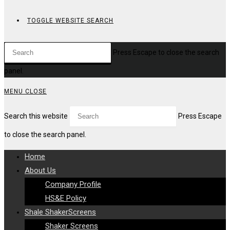
TOGGLE WEBSITE SEARCH
Press Escape to close the search
panel.
MENU
CLOSE
Search this website
Press Escape
to close the search panel.
Home
About Us
Company Profile
HS&E Policy
Shale ShakerScreens
Shaker Screens