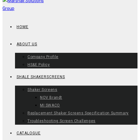
HOME
ABOUT US
Company Profile
HS&E Policy
SHALE SHAKERSCREENS
Shaker Screens
NOV Brandt
MI SWACO
Replacement Shaker Screens Specification Summary
Troubleshooting Screen Challenges
CATALOGUE