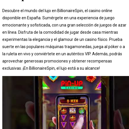
Descubre el mundo del lujo en BillionaireSpin, el casino online
disponible en España. Sumérgete en una experiencia de juego
emocionante y sofisticada, con una gran selección de juegos de azar
en línea. Disfruta de la comodidad de jugar desde casa mientras
experimentas la elegancia y el glamour de un casino físico. Prueba
suerte en las populares máquinas tragamonedas, juega al póker o a
la ruleta en vivo y conviértete en un auténtico VIP. Además, podrás
aprovechar generosas promociones y obtener recompensas
exclusivas. ¡En BillionaireSpin, el lujo está a su alcance!