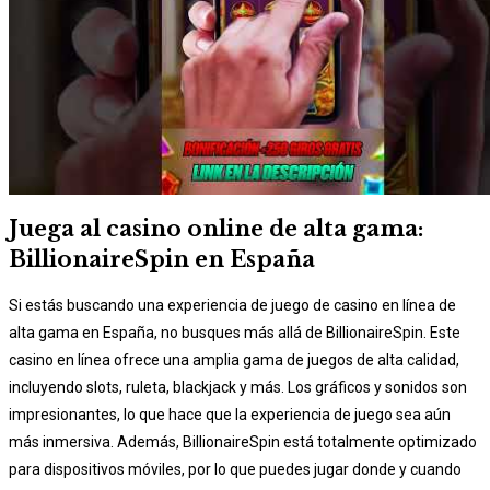
Juega al casino online de alta gama:
BillionaireSpin en España
Si estás buscando una experiencia de juego de casino en línea de
alta gama en España, no busques más allá de BillionaireSpin. Este
casino en línea ofrece una amplia gama de juegos de alta calidad,
incluyendo slots, ruleta, blackjack y más. Los gráficos y sonidos son
impresionantes, lo que hace que la experiencia de juego sea aún
más inmersiva. Además, BillionaireSpin está totalmente optimizado
para dispositivos móviles, por lo que puedes jugar donde y cuando