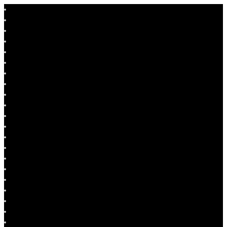
Skip
to
content