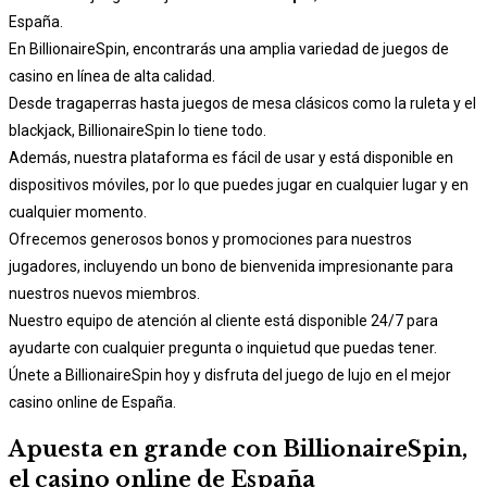
España.
En BillionaireSpin, encontrarás una amplia variedad de juegos de
casino en línea de alta calidad.
Desde tragaperras hasta juegos de mesa clásicos como la ruleta y el
blackjack, BillionaireSpin lo tiene todo.
Además, nuestra plataforma es fácil de usar y está disponible en
dispositivos móviles, por lo que puedes jugar en cualquier lugar y en
cualquier momento.
Ofrecemos generosos bonos y promociones para nuestros
jugadores, incluyendo un bono de bienvenida impresionante para
nuestros nuevos miembros.
Nuestro equipo de atención al cliente está disponible 24/7 para
ayudarte con cualquier pregunta o inquietud que puedas tener.
Únete a BillionaireSpin hoy y disfruta del juego de lujo en el mejor
casino online de España.
Apuesta en grande con BillionaireSpin,
el casino online de España