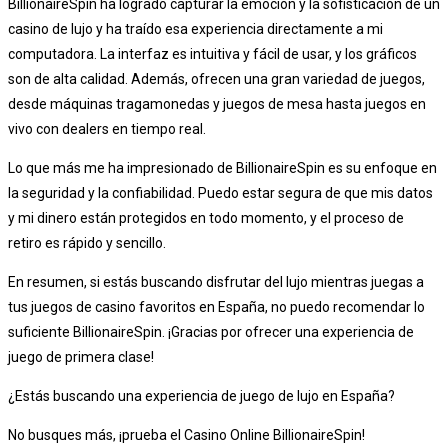
BillionaireSpin ha logrado capturar la emoción y la sofisticación de un
casino de lujo y ha traído esa experiencia directamente a mi
computadora. La interfaz es intuitiva y fácil de usar, y los gráficos
son de alta calidad. Además, ofrecen una gran variedad de juegos,
desde máquinas tragamonedas y juegos de mesa hasta juegos en
vivo con dealers en tiempo real.
Lo que más me ha impresionado de BillionaireSpin es su enfoque en
la seguridad y la confiabilidad. Puedo estar segura de que mis datos
y mi dinero están protegidos en todo momento, y el proceso de
retiro es rápido y sencillo.
En resumen, si estás buscando disfrutar del lujo mientras juegas a
tus juegos de casino favoritos en España, no puedo recomendar lo
suficiente BillionaireSpin. ¡Gracias por ofrecer una experiencia de
juego de primera clase!
¿Estás buscando una experiencia de juego de lujo en España?
No busques más, ¡prueba el Casino Online BillionaireSpin!