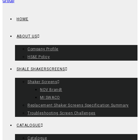
HOME
ABOUT US
Company Profile
HS&E Policy
SHALE SHAKERSCREENS
Shaker Screens
NOV Brandt
MI SWACO
Replacement Shaker Screens Specification Summary
Troubleshooting Screen Challenges
CATALOGUE
Catalogue