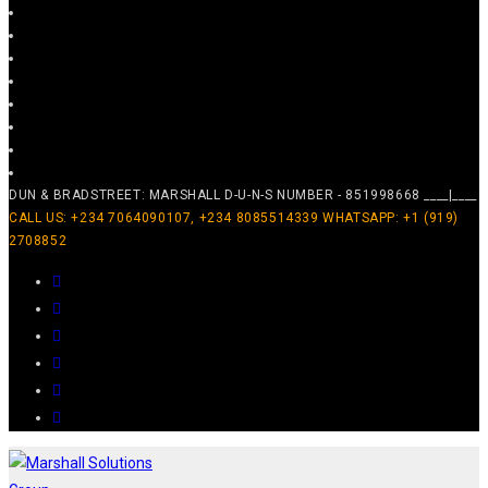
DUN & BRADSTREET: MARSHALL D-U-N-S NUMBER - 851998668 ____|____
CALL US: +234 7064090107, +234 8085514339 WHATSAPP: +1 (919)
2708852