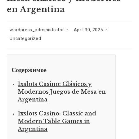
en Argentina
wordpress_administrator
April 30, 2025
Uncategorized
Содержимое
1xslots Casino: Clásicos y
Modernos Juegos de Mesa en
Argentina
1xslots Casino: Classic and
Modern Table Games in
Argentina