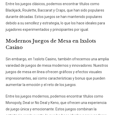
Entre los juegos clásicos, podemos encontrar títulos como
Blackjack, Roulette, Baccarat y Craps, que han sido populares
durante décadas. Estos juegos se han mantenido populares
debido a su sencillez y estrategia, lo que los hace ideales para
jugadores experimentados y principiantes por igual.
Modernos Juegos de Mesa en 1xslots
Casino
Sin embargo, en 1xslots Casino, también ofrecemos una amplia
variedad de juegos de mesa modernos y innovadores. Nuestros
juegos de mesa en línea ofrecen gráficos y efectos visuales
impresionantes, así como características y bonus que pueden
aumentar la emoción y el reto de los juegos.
Entre los juegos modernos, podemos encontrar títulos como
Monopoly, Deal or No Deal y Keno, que ofrecen una experiencia
de juego única y emocionante. Estos juegos combinan la