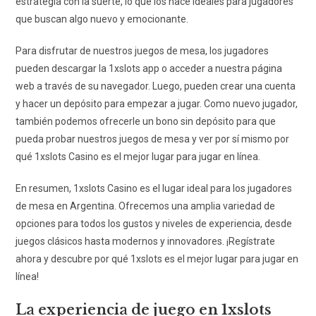
estrategia con la suerte, lo que los hace ideales para jugadores
que buscan algo nuevo y emocionante.
Para disfrutar de nuestros juegos de mesa, los jugadores
pueden descargar la 1xslots app o acceder a nuestra página
web a través de su navegador. Luego, pueden crear una cuenta
y hacer un depósito para empezar a jugar. Como nuevo jugador,
también podemos ofrecerle un bono sin depósito para que
pueda probar nuestros juegos de mesa y ver por sí mismo por
qué 1xslots Casino es el mejor lugar para jugar en línea.
En resumen, 1xslots Casino es el lugar ideal para los jugadores
de mesa en Argentina. Ofrecemos una amplia variedad de
opciones para todos los gustos y niveles de experiencia, desde
juegos clásicos hasta modernos y innovadores. ¡Regístrate
ahora y descubre por qué 1xslots es el mejor lugar para jugar en
línea!
La experiencia de juego en 1xslots