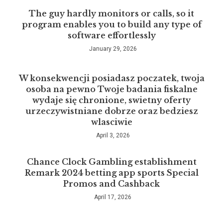
The guy hardly monitors or calls, so it
program enables you to build any type of
software effortlessly
January 29, 2026
W konsekwencji posiadasz poczatek, twoja
osoba na pewno Twoje badania fiskalne
wydaje się chronione, swietny oferty
urzeczywistniane dobrze oraz bedziesz
wlasciwie
April 3, 2026
Chance Clock Gambling establishment
Remark 2024 betting app sports Special
Promos and Cashback
April 17, 2026