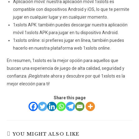
Aplicación móvil: nuestra aplicación móvil 1xslots es
compatible con dispositivos Android y iOS, lo que te permite
jugar en cualquier lugar y en cualquier momento.
1xslots APK: también puedes descargar nuestra aplicación
móvil 1xslots APK para jugar en tu dispositivo Android.
1xslots online: si prefieres jugar en línea, también puedes
hacerlo en nuestra plataforma web 1xslots online.
En resumen, 1xslots es la mejor opción para aquellos que
buscan una experiencia de juego de alta calidad, seguridad y
confianza. ¡Regístrate ahora y descubre por qué 1xslots es la
mejor elección para ti!
Share this page
YOU MIGHT ALSO LIKE