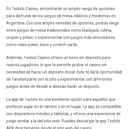
En 1xslots Casino, encontrarás un amplio rango de opciones
para disfrutar de los juegos de mesa clásicos y modernos en
Argentina. Con una amplia variedad de opciones, podrás elegir
entre juegos de mesa tradicionales como blackjack, ruleta,
crupier y póker, o experimentar con juegos más innovadores
como video poker, keno y scratch cards.
Además, 1xslots Casino ofrece un bono sin depósito para
nuevos jugadores, lo que te permite probar el casino sin
necesidad de hacer un depósito inicial. Esto te da la oportunidad
de familiarizarte con el sitio y experimentar con diferentes
juegos antes de decidir si deseas hacer un depósito.
La app de 1xslots es una excelente opción para aquellos que
prefieren jugar en el camino o en el hogar. La app es compatible
con dispositivos móviles y tabletas, y ofrece una experiencia de
juego similar a la del sitio web. Puedes descargar la app 1xslots
APK directamente desde el sitio web del casino.