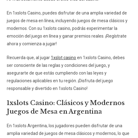
En 1xslots Casino, puedes disfrutar de una amplia variedad de
juegos de mesa en línea, incluyendo juegos de mesa clásicos y
modernos. Con su 1xslots casino, podrás experimentar la
emoción del juego en línea y ganar premios reales. ¡Regístrate
ahora y comienza a jugar!
Recuerda que, al jugar
1xslot casino
en 1xslots Casino, debes
ser consciente de las reglas y condiciones del juego, y
asegurarte de que estás cumpliendo con las leyes y
regulaciones aplicables en tu región. ¡Disfruta del juego
responsable y divertido en 1xslots Casino!
1xslots Casino: Clásicos y Modernos
Juegos de Mesa en Argentina
En 1xslots Argentina, los jugadores pueden disfrutar de una
amplia variedad de juegos de mesa clásicos y modernos, lo que