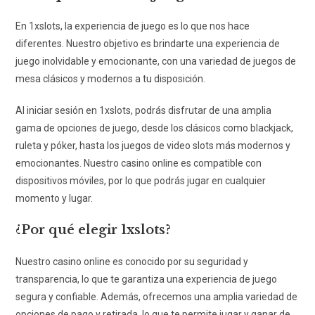
En 1xslots, la experiencia de juego es lo que nos hace
diferentes. Nuestro objetivo es brindarte una experiencia de
juego inolvidable y emocionante, con una variedad de juegos de
mesa clásicos y modernos a tu disposición.
Al iniciar sesión en 1xslots, podrás disfrutar de una amplia
gama de opciones de juego, desde los clásicos como blackjack,
ruleta y póker, hasta los juegos de video slots más modernos y
emocionantes. Nuestro casino online es compatible con
dispositivos móviles, por lo que podrás jugar en cualquier
momento y lugar.
¿Por qué elegir 1xslots?
Nuestro casino online es conocido por su seguridad y
transparencia, lo que te garantiza una experiencia de juego
segura y confiable. Además, ofrecemos una amplia variedad de
opciones de pago y retirada, lo que te permite jugar y ganar de