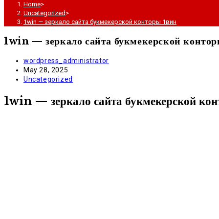
Home
>
Uncategorized
>
1win — зеркало сайта букмекерской конторы 1вин
1win — зеркало сайта букмекерской контор
Post
wordpress_administrator
author:
Post
May 28, 2025
published:
Post
Uncategorized
category:
1win — зеркало сайта букмекерской кон