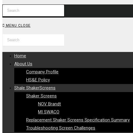
Press
WEBSITE
Escape
to
SEARCH
MENU
CLOSE
close
Search
Press
the
this
Escape
search
website
to
panel.
Home
close
About Us
the
Company Profile
search
HS&E Policy
panel.
Shale ShakerScreens
Shaker Screens
NOV Brandt
MI SWACO
Replacement Shaker Screens Specification Summary
Troubleshooting Screen Challenges