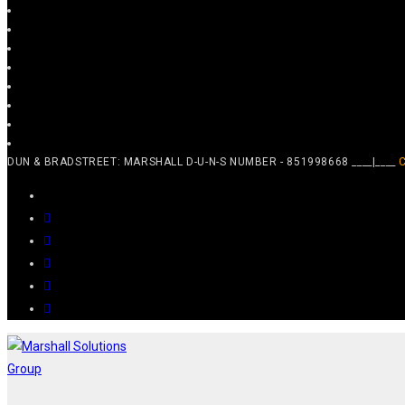
DUN & BRADSTREET: MARSHALL D-U-N-S NUMBER - 851998668 ____|____