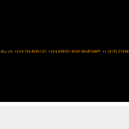
CALL US: +234 7064090107, +234 8085514339 WHATSAPP: +1 (919) 2708