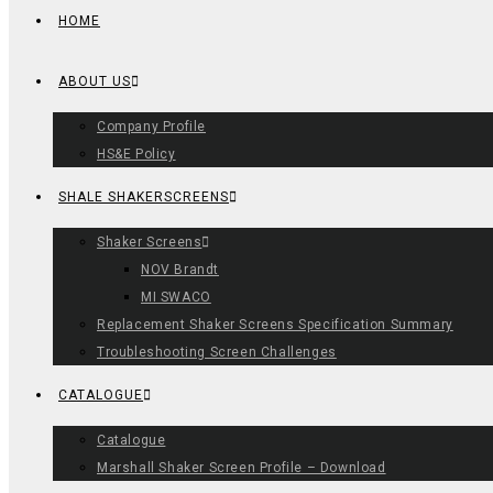
HOME
ABOUT US
Company Profile
HS&E Policy
SHALE SHAKERSCREENS
Shaker Screens
NOV Brandt
MI SWACO
Replacement Shaker Screens Specification Summary
Troubleshooting Screen Challenges
CATALOGUE
Catalogue
Marshall Shaker Screen Profile – Download