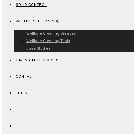
SOLID CONTROL
WELLBORE CLEANING
Wellbore Cleaning Services
Wellbore Cleaning Tools
Case Studies
CASING ACCESSORIES
CONTACT
LOGIN
TOGGLE