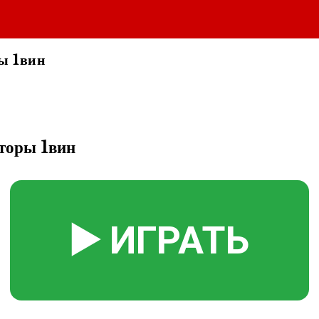
ы 1вин
торы 1вин
▶️ ИГРАТЬ