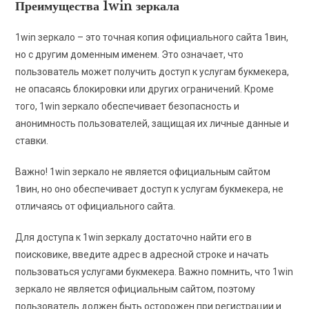
Преимущества 1win зеркала
1win зеркало – это точная копия официального сайта 1вин,
но с другим доменным именем. Это означает, что
пользователь может получить доступ к услугам букмекера,
не опасаясь блокировки или других ограничений. Кроме
того, 1win зеркало обеспечивает безопасность и
анонимность пользователей, защищая их личные данные и
ставки.
Важно! 1win зеркало не является официальным сайтом
1вин, но оно обеспечивает доступ к услугам букмекера, не
отличаясь от официального сайта.
Для доступа к 1win зеркалу достаточно найти его в
поисковике, введите адрес в адресной строке и начать
пользоваться услугами букмекера. Важно помнить, что 1win
зеркало не является официальным сайтом, поэтому
пользователь должен быть осторожен при регистрации и