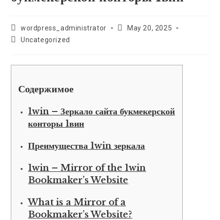
wordpress_administrator
May 20, 2025
Uncategorized
Содержимое
1win – Зеркало сайта букмекерской
конторы 1вин
Преимущества 1win зеркала
1win – Mirror of the 1win
Bookmaker’s Website
What is a Mirror of a
Bookmaker’s Website?