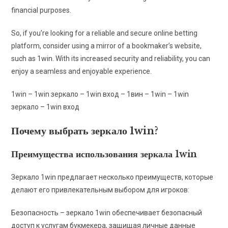
financial purposes.
So, if you’re looking for a reliable and secure online betting
platform, consider using a mirror of a bookmaker’s website,
such as 1win. With its increased security and reliability, you can
enjoy a seamless and enjoyable experience.
1win – 1win зеркало – 1win вход – 1вин – 1win – 1win
зеркало – 1win вход
Почему выбрать зеркало 1win?
Преимущества использования зеркала 1win
Зеркало 1win предлагает несколько преимуществ, которые
делают его привлекательным выбором для игроков:
Безопасность – зеркало 1win обеспечивает безопасный
доступ к услугам букмекера, защищая личные данные