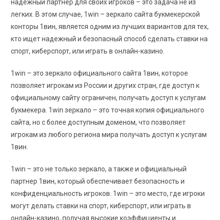
надежный партнер для своих игроков – это задача не из
легких. В этом случае, 1win – зеркало сайта букмекерской
конторы 1вин, является одним из лучших вариантов для тех,
кто ищет надежный и безопасный способ сделать ставки на
спорт, киберспорт, или играть в онлайн-казино.
1win – это зеркало официального сайта 1вин, которое
позволяет игрокам из России и других стран, где доступ к
официальному сайту ограничен, получать доступ к услугам
букмекера. 1win зеркало – это точная копия официального
сайта, но с более доступным доменом, что позволяет
игрокам из любого региона мира получать доступ к услугам
1вин.
1win – это не только зеркало, а также и официальный
партнер 1вин, который обеспечивает безопасность и
конфиденциальность игроков. 1win – это место, где игроки
могут делать ставки на спорт, киберспорт, или играть в
онлайн-казино, получая высокие коэффициенты и