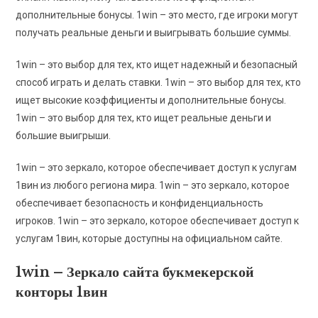
дополнительные бонусы. 1win – это место, где игроки могут
получать реальные деньги и выигрывать большие суммы.
1win – это выбор для тех, кто ищет надежный и безопасный
способ играть и делать ставки. 1win – это выбор для тех, кто
ищет высокие коэффициенты и дополнительные бонусы.
1win – это выбор для тех, кто ищет реальные деньги и
большие выигрыши.
1win – это зеркало, которое обеспечивает доступ к услугам
1вин из любого региона мира. 1win – это зеркало, которое
обеспечивает безопасность и конфиденциальность
игроков. 1win – это зеркало, которое обеспечивает доступ к
услугам 1вин, которые доступны на официальном сайте.
1win – Зеркало сайта букмекерской
конторы 1вин