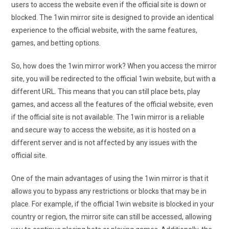
users to access the website even if the official site is down or
blocked. The 1win mirror site is designed to provide an identical
experience to the official website, with the same features,
games, and betting options.
So, how does the 1win mirror work? When you access the mirror
site, you will be redirected to the official 1win website, but with a
different URL. This means that you can still place bets, play
games, and access all the features of the official website, even
if the official site is not available. The 1win mirror is a reliable
and secure way to access the website, as it is hosted on a
different server and is not affected by any issues with the
official site.
One of the main advantages of using the 1win mirror is that it
allows you to bypass any restrictions or blocks that may be in
place. For example, if the official 1win website is blocked in your
country or region, the mirror site can still be accessed, allowing