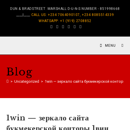
DUN & BRADSTREET: MARSHALL D-U-N-S NUMBER - 851998668
____|____
CALL US: +234 7064090107, +234 8085514339
WHATSAPP: +1 (919) 2708852
MENU
Blog
>
Uncategorized
>
1win — зеркало сайта букмекерской конторы 1
1win — зеркало сайта
букмекерской конторы 1вин