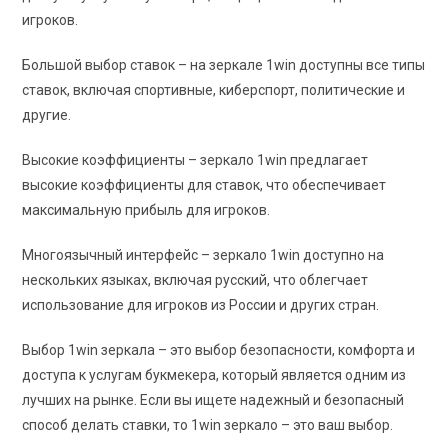
игроков.
Большой выбор ставок – на зеркале 1win доступны все типы
ставок, включая спортивные, киберспорт, политические и
другие.
Высокие коэффициенты – зеркало 1win предлагает
высокие коэффициенты для ставок, что обеспечивает
максимальную прибыль для игроков.
Многоязычный интерфейс – зеркало 1win доступно на
нескольких языках, включая русский, что облегчает
использование для игроков из России и других стран.
Выбор 1win зеркала – это выбор безопасности, комфорта и
доступа к услугам букмекера, который является одним из
лучших на рынке. Если вы ищете надежный и безопасный
способ делать ставки, то 1win зеркало – это ваш выбор.