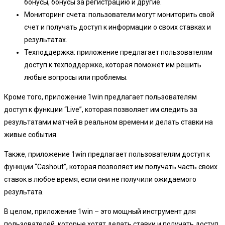
бонусы, бонусы за регистрацию и другие.
Мониторинг счета: пользователи могут мониторить свой
счет и получать доступ к информации о своих ставках и
результатах.
Техподдержка: приложение предлагает пользователям
доступ к техподдержке, которая поможет им решить
любые вопросы или проблемы.
Кроме того, приложение 1win предлагает пользователям
доступ к функции “Live”, которая позволяет им следить за
результатами матчей в реальном времени и делать ставки на
живые события.
Также, приложение 1win предлагает пользователям доступ к
функции “Cashout”, которая позволяет им получать часть своих
ставок в любое время, если они не получили ожидаемого
результата.
В целом, приложение 1win – это мощный инструмент для
пользователей, которые хотят делать ставки и получать доступ