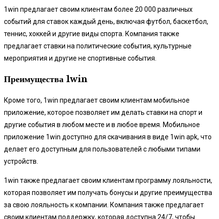
1win предлагает своим клиентам более 20 000 различных
событий для ставок каждый день, включая футбол, баскетбол,
теннис, хоккей и другие виды спорта. Компания также
предлагает ставки на политические события, культурные
мероприятия и другие не спортивные события.
Преимущества 1win
Кроме того, 1win предлагает своим клиентам мобильное
приложение, которое позволяет им делать ставки на спорт и
другие события в любом месте и в любое время. Мобильное
приложение 1win доступно для скачивания в виде 1win apk, что
делает его доступным для пользователей с любыми типами
устройств.
1win также предлагает своим клиентам программу лояльности,
которая позволяет им получать бонусы и другие преимущества
за свою лояльность к компании. Компания также предлагает
своим клиентам поддержку, которая доступна 24/7, чтобы