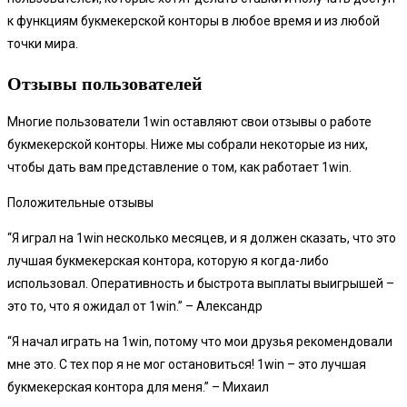
к функциям букмекерской конторы в любое время и из любой
точки мира.
Отзывы пользователей
Многие пользователи 1win оставляют свои отзывы о работе
букмекерской конторы. Ниже мы собрали некоторые из них,
чтобы дать вам представление о том, как работает 1win.
Положительные отзывы
“Я играл на 1win несколько месяцев, и я должен сказать, что это
лучшая букмекерская контора, которую я когда-либо
использовал. Оперативность и быстрота выплаты выигрышей –
это то, что я ожидал от 1win.” – Александр
“Я начал играть на 1win, потому что мои друзья рекомендовали
мне это. С тех пор я не мог остановиться! 1win – это лучшая
букмекерская контора для меня.” – Михаил