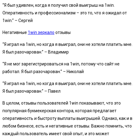
“Я был удивлен, когда я получил свой выигрыш на 1win.
Оперативность и профессионализм – это то, что я ожидал от
1win.” – Сергей
Негативные
1win зеркало
отзывы
“Я играл на 1win, но когда я выиграл, они не хотели платить мне.
Я был разочарован.” – Владимир
“Я не мог зарегистрироваться на 1win, потому что сайт не
работал. Я был разочарован.” – Николай
“Я играл на 1win, но когда я выиграл, они не хотели платить мне.
Я был разочарован.” – Павел
В целом, отзывы пользователей 1win показывают, что это
популярная букмекерская контора, которая предлагает
оперативность и быстроту выплаты выигрышей. Однако, как и в
любом бизнесе, есть и негативные отзывы. Важно помнить, что
каждый пользователь имеет свой опыт, и это может