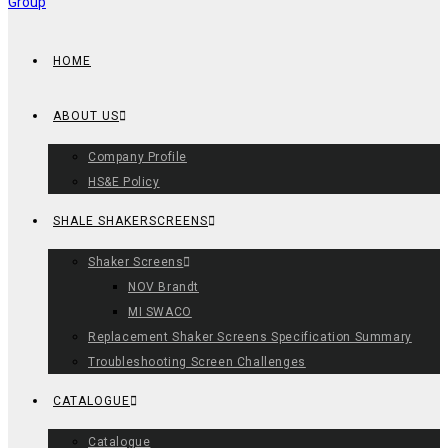
HOME
ABOUT US
Company Profile
HS&E Policy
SHALE SHAKERSCREENS
Shaker Screens
NOV Brandt
MI SWACO
Replacement Shaker Screens Specification Summary
Troubleshooting Screen Challenges
CATALOGUE
Catalogue