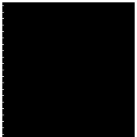
Skip
to
content