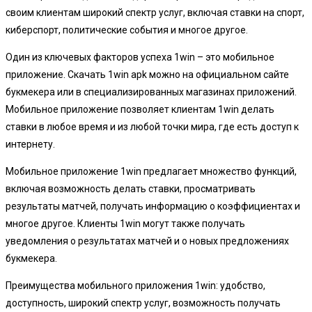
своим клиентам широкий спектр услуг, включая ставки на спорт,
киберспорт, политические события и многое другое.
Один из ключевых факторов успеха 1win – это мобильное
приложение. Скачать 1win apk можно на официальном сайте
букмекера или в специализированных магазинах приложений.
Мобильное приложение позволяет клиентам 1win делать
ставки в любое время и из любой точки мира, где есть доступ к
интернету.
Мобильное приложение 1win предлагает множество функций,
включая возможность делать ставки, просматривать
результаты матчей, получать информацию о коэффициентах и
многое другое. Клиенты 1win могут также получать
уведомления о результатах матчей и о новых предложениях
букмекера.
Преимущества мобильного приложения 1win: удобство,
доступность, широкий спектр услуг, возможность получать