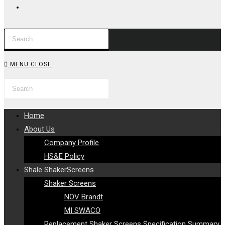
TOGGLE
Press
WEBSITE
Escape
to
SEARCH
MENU
CLOSE
close
Search
Press
the
this
Escape
search
website
to
panel.
Home
close
About Us
the
Company Profile
search
HS&E Policy
panel.
Shale ShakerScreens
Shaker Screens
NOV Brandt
MI SWACO
Replacement Shaker Screens Specification Summary