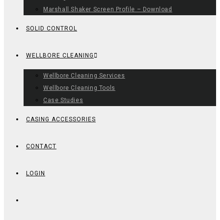
Marshall Shaker Screen Profile – Download
SOLID CONTROL
WELLBORE CLEANING
Wellbore Cleaning Services
Wellbore Cleaning Tools
Case Studies
CASING ACCESSORIES
CONTACT
LOGIN