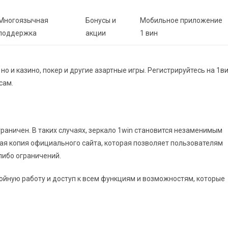
Многоязычная
Бонусы и
Мобильное приложение
поддержка
акции
1 вин
 но и казино, покер и другие азартные игры. Регистрируйтесь на 1в
сам.
граничен. В таких случаях, зеркало 1win становится незаменимым
ная копия официального сайта, которая позволяет пользователям
либо ограничений.
ойную работу и доступ к всем функциям и возможностям, которые