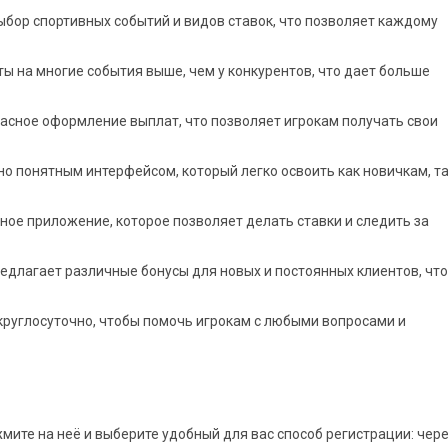
ыбор спортивных событий и видов ставок, что позволяет каждому
ы на многие события выше, чем у конкурентов, что дает больше
пасное оформление выплат, что позволяет игрокам получать свои
но понятным интерфейсом, который легко освоить как новичкам, т
ное приложение, которое позволяет делать ставки и следить за
редлагает различные бонусы для новых и постоянных клиентов, что
круглосуточно, чтобы помочь игрокам с любыми вопросами и
жмите на неё и выберите удобный для вас способ регистрации: чер