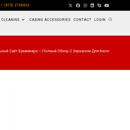
1 (919) 2708852
 CLEANING
CASING ACCESSORIES
CONTACT
LOGIN
ьный Сайт Букмекера — Полный Обзор С Зеркалом Для Бесперебойного