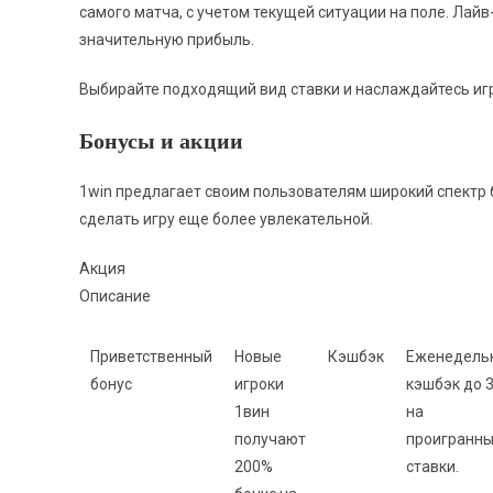
самого матча, с учетом текущей ситуации на поле. Лайв
значительную прибыль.
Выбирайте подходящий вид ставки и наслаждайтесь игр
Бонусы и акции
1win предлагает своим пользователям широкий спектр 
сделать игру еще более увлекательной.
Акция
Описание
Приветственный
Новые
Кэшбэк
Еженедель
бонус
игроки
кэшбэк до 
1вин
на
получают
проигранн
200%
ставки.