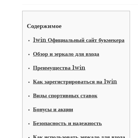
Содержимое
1win Официальный сайт букмекера
Обзор и зеркало для входа
Преимущества 1win
Как зарегистрироваться на 1win
Виды спортивных ставок
Бонусы и акции
Безопасность и надежность
Как использовать зеркало для входа