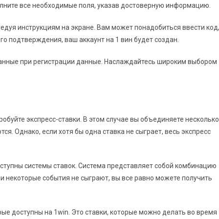
олните все необходимые поля, указав достоверную информацию.
едуя инструкциям на экране. Вам может понадобиться ввести код
го подтверждения, ваш аккаунт на 1 вин будет создан.
азанные при регистрации данные. Наслаждайтесь широким выбором
обуйте экспресс-ставки. В этом случае вы объединяете несколько
я. Однако, если хотя бы одна ставка не сыграет, весь экспресс
доступны системы ставок. Система представляет собой комбинацию
и некоторые события не сыграют, вы все равно можете получить
рые доступны на 1win. Это ставки, которые можно делать во время