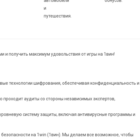
автомобили
бонусов.
и
путешествия.
и и получить максимум удовольствия от игры на 1вин!
довые технологии шифрования, обеспечивая конфиденциальность и
о проходит аудиты со стороны независимых экспертов,
оуровневую систему защиты, включая антивирусные программы и
 безопасности на 1win (1вин). Мы делаем все возможное, чтобы