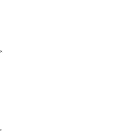
ак
ез