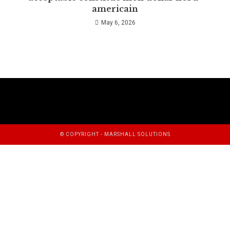
americain
May 6, 2026
© COPYRIGHT - MARSHALL SOLUTIONS