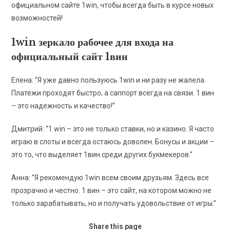
официальном сайте 1win, чтобы всегда быть в курсе новых
возможностей!
1win зеркало рабочее для входа на
официальный сайт 1вин
Елена: “Я уже давно пользуюсь 1win и ни разу не жалела.
Платежи проходят быстро, а саппорт всегда на связи. 1 вин
– это надежность и качество!”
Дмитрий: “1 win – это не только ставки, но и казино. Я часто
играю в слоты и всегда остаюсь доволен. Бонусы и акции –
это то, что выделяет 1вин среди других букмекеров.”
Анна: “Я рекомендую 1win всем своим друзьям. Здесь все
прозрачно и честно. 1 вин – это сайт, на котором можно не
только зарабатывать, но и получать удовольствие от игры.”
Share this page