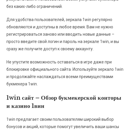
без каких-либо ограничений.
Для удобства пользователей, зеркала 1win регулярно
обновляются и доступны в любое время. Вам не нужно
регистрироваться заново или вводить новые данные –
просто введите свой логин и пароль на зеркале 1win, и вы
сразу же получите доступ к своему аккаунту.
Не упустите возможность оставаться в игре даже при
блокировке официального сайта. Используйте зеркало 1win
и продолжайте наслаждаться всеми преимуществами
букмекера 1win.
1win сайт – Обзор букмекерской конторы
и казино 1вин
1win предлагает своим пользователям широкий выбор
бонусов и акций, которые помогут увеличить ваши шансы