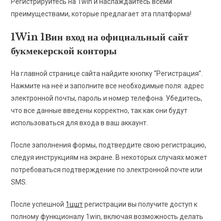
Регистрируйтесь на 1win и наслаждайтесь всеми
преимуществами, которые предлагает эта платформа!
1Win 1Вин вход на официальный сайт
букмекерской конторы
На главной странице сайта найдите кнопку “Регистрация”.
Нажмите на неё и заполните все необходимые поля: адрес
электронной почты, пароль и номер телефона. Убедитесь,
что все данные введены корректно, так как они будут
использоваться для входа в ваш аккаунт.
После заполнения формы, подтвердите свою регистрацию,
следуя инструкциям на экране. В некоторых случаях может
потребоваться подтверждение по электронной почте или
SMS.
После успешной
1цшт
регистрации вы получите доступ к
полному функционалу 1win, включая возможность делать