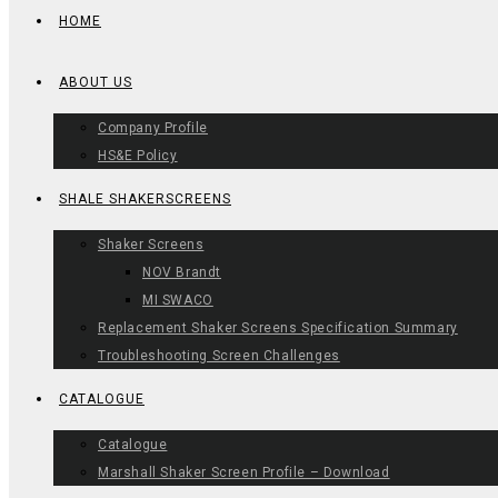
HOME
ABOUT US
Company Profile
HS&E Policy
SHALE SHAKERSCREENS
Shaker Screens
NOV Brandt
MI SWACO
Replacement Shaker Screens Specification Summary
Troubleshooting Screen Challenges
CATALOGUE
Catalogue
Marshall Shaker Screen Profile – Download