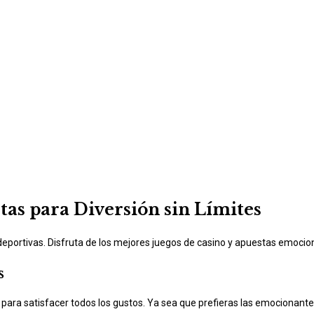
tas para Diversión sin Límites
eportivas. Disfruta de los mejores juegos de casino y apuestas emociona
s
para satisfacer todos los gustos. Ya sea que prefieras las emocionant