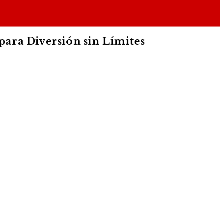
para Diversión sin Límites