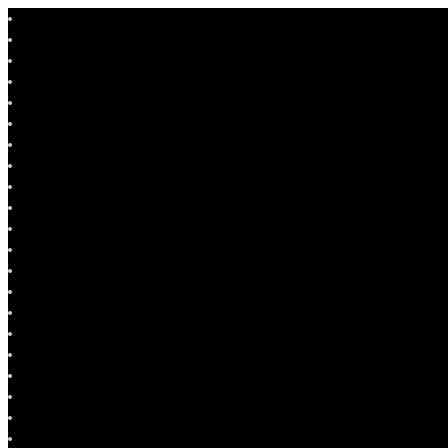
Skip
to
content