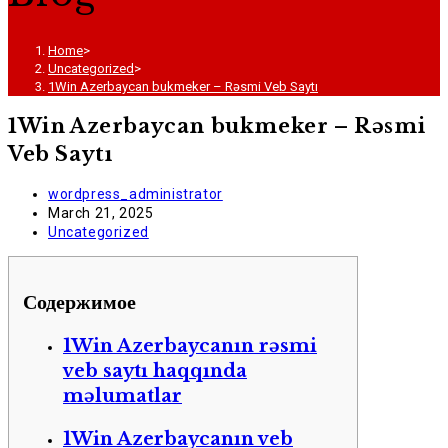
Home
>
Uncategorized
>
1Win Azerbaycan bukmeker – Rəsmi Veb Saytı
1Win Azerbaycan bukmeker – Rəsmi
Veb Saytı
Post
wordpress_administrator
author:
Post
March 21, 2025
published:
Post
Uncategorized
category:
Содержимое
1Win Azerbaycanın rəsmi
veb saytı haqqında
məlumatlar
1Win Azerbaycanın veb