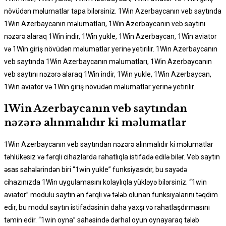
növüdən məlumatlar tapa bilərsiniz. 1Win Azerbaycanın veb saytında
1Win Azerbaycanın məlumatları, 1Win Azerbaycanın veb saytını
nəzərə alaraq 1Win indir, 1Win yukle, 1Win Azerbaycan, 1Win aviator
və 1Win giriş növüdən məlumatlar yerinə yetirilir. 1Win Azerbaycanın
veb saytında 1Win Azerbaycanın məlumatları, 1Win Azerbaycanın
veb saytını nəzərə alaraq 1Win indir, 1Win yukle, 1Win Azerbaycan,
1Win aviator və 1Win giriş növüdən məlumatlar yerinə yetirilir.
1Win Azerbaycanın veb saytından
nəzərə alınmalıdır ki məlumatlar
1Win Azerbaycanın veb saytından nəzərə alınmalıdır ki məlumatlar
təhlükəsiz və fərqli cihazlarda rahatlıqla istifadə edilə bilər. Veb saytın
əsas sahələrindən biri “1win yukle” funksiyasıdır, bu sayədə
cihazınızda 1Win uygulamasını kolaylıqla yükləyə bilərsiniz. “1win
aviator” modulu saytın ən fərqli və tələb olunan funksiyalarını təqdim
edir, bu modul saytın istifadəsinin daha yaxşı və rahatlaşdırmasını
təmin edir. “1win oyna” sahəsində dərhal oyun oynayaraq tələb