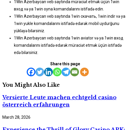
1Win Azerbaycan veb saytında müraciət etmək üçün 1win
вход və ya 1win oyna komandalarını istifadə edin.
1Win Azerbaycan veb saytında 1win скачать, 1win indir və ya
1win yukle komandalarını istifadə edərək mobil uydurğunu
yükləyə bilərsiniz.
1Win Azerbaycan veb saytında 1win aviator və ya 1win вход
komandalarını istifadə edərək müraciət etmək üçün istifadə
edə bilərsiniz.
Share this page
You Might Also Like
Versierte Leute machen echtgeld casino
österreich erfahrungen
March 28, 2026
Experience the Thrill of Glory Casino APK: