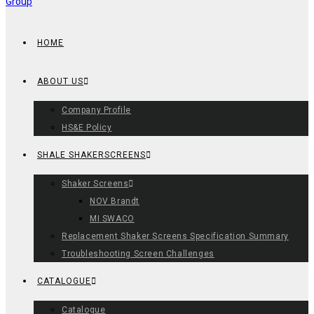
HOME
ABOUT US
Company Profile
HS&E Policy
SHALE SHAKERSCREENS
Shaker Screens
NOV Brandt
MI SWACO
Replacement Shaker Screens Specification Summary
Troubleshooting Screen Challenges
CATALOGUE
Catalogue