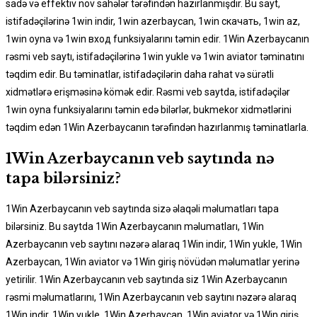
sadə və effektiv növ sahələr tərəfindən hazırlanmışdir. Bu sayt,
istifadəçilərinə 1win indir, 1win azerbaycan, 1win скачать, 1win az,
1win oyna və 1win вход funksiyalarını təmin edir. 1Win Azerbaycanın
rəsmi veb saytı, istifadəçilərinə 1win yukle və 1win aviator təminatını
təqdim edir. Bu təminatlar, istifadəçilərin daha rahat və sürətli
xidmətlərə erişməsinə kömək edir. Rəsmi veb saytda, istifadəçilər
1win oyna funksiyalarını təmin edə bilərlər, bukmekor xidmətlərini
təqdim edən 1Win Azerbaycanın tərəfindən hazırlanmış təminatlarla.
1Win Azerbaycanın veb saytında nə
tapa bilərsiniz?
1Win Azerbaycanın veb saytında sizə əlaqəli məlumatları tapa
bilərsiniz. Bu saytda 1Win Azerbaycanın məlumatları, 1Win
Azerbaycanın veb saytını nəzərə alaraq 1Win indir, 1Win yukle, 1Win
Azerbaycan, 1Win aviator və 1Win giriş növüdən məlumatlar yerinə
yetirilir. 1Win Azerbaycanın veb saytında siz 1Win Azerbaycanın
rəsmi məlumatlarını, 1Win Azerbaycanın veb saytını nəzərə alaraq
1Win indir, 1Win yukle, 1Win Azerbaycan, 1Win aviator və 1Win giriş