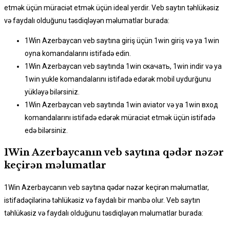
etmək üçün müraciət etmək üçün ideal yerdir. Veb saytın təhlükəsiz
və faydalı olduğunu təsdiqləyən məlumatlar burada:
1Win Azerbaycan veb saytına giriş üçün 1win giriş və ya 1win
oyna komandalarını istifadə edin.
1Win Azerbaycan veb saytında 1win скачать, 1win indir və ya
1win yukle komandalarını istifadə edərək mobil uydurğunu
yükləyə bilərsiniz.
1Win Azerbaycan veb saytında 1win aviator və ya 1win вход
komandalarını istifadə edərək müraciət etmək üçün istifadə
edə bilərsiniz.
1Win Azerbaycanın veb saytına qədər nəzər
keçirən məlumatlar
1Win Azerbaycanın veb saytına qədər nəzər keçirən məlumatlar,
istifadəçilərinə təhlükəsiz və faydalı bir mənbə olur. Veb saytın
təhlükəsiz və faydalı olduğunu təsdiqləyən məlumatlar burada: