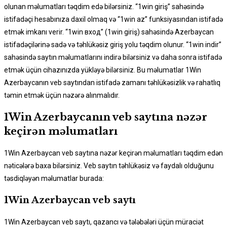
olunan məlumatları təqdim edə bilərsiniz. “1win giriş” sahəsində
istifadəçi hesabınıza daxil olmaq və “1win az” funksiyasından istifadə
etmək imkanı verir. “1win вход” (1win giriş) sahəsində Azerbaycan
istifadəçilərinə sadə və təhlükəsiz giriş yolu təqdim olunur. “1win indir”
sahəsində saytın məlumatlarını indirə bilərsiniz və daha sonra istifadə
etmək üçün cihazınızda yükləyə bilərsiniz. Bu məlumatlar 1Win
Azerbaycanın veb saytından istifadə zamanı təhlükəsizlik və rahatlıq
təmin etmək üçün nəzərə alınmalıdır.
1Win Azerbaycanın veb saytına nəzər
keçirən məlumatları
1Win Azerbaycan veb saytına nəzər keçirən məlumatları təqdim edən
nəticələrə baxa bilərsiniz. Veb saytın təhlükəsiz və faydalı olduğunu
təsdiqləyən məlumatlar burada:
1Win Azerbaycan veb saytı
1Win Azerbaycan veb saytı, qazancı və tələbələri üçün müraciət