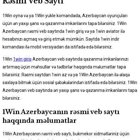
Rəsmi Veb Saytı
1Win oyna və ya 1Win yukle komandada, Azerbaycan oyunçuları
üçün ən yaxşı şans və qazanma imkanlarını tapa bilərsiniz. 1Win
Azerbaycan rəsmi veb saytında 1win giriş və ya 1win aviator ilə
hesabınızı açmaq və giriş etmək mümkün. Saytda 1win indir
komandası ilə mobil versiyadan da istifadə edə bilərsiniz.
1Win
1win giris
Azerbaycan veb saytında qazanma imkanlarınızı
artırmaq üçün məhsullar və tədbirlər haqqında məlumatlar tapa
bilərsiniz. Rəsmi saytdan 1win az və ya 1Win Azerbaycan ilə əlaqə
saxlaya bilmək üçün sosial şəbəkələrindən istifadə edə bilərsiniz. 1Win
Azerbaycan veb saytında ən yaxşı şans və qazanma imkanlarını tapa
bilərsiniz.
1Win Azerbaycanın rəsmi veb saytı
haqqında məlumatlar
1Win Azerbaycanın rəsmi veb saytı, bukmekor xidmətləriniz üçün