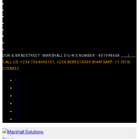
DUN & BRADSTREET: MARSHALL D-U-N-S NUMBER - 851998668 ____|____
CALL US: +234 7064090107, +234 8085514339 WHATSAPP: +1 (919)
2708852